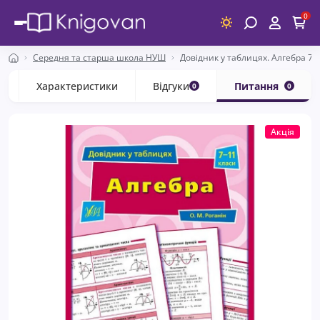
0
Середня та старша школа НУШ
Довідник у таблицях. Алгебра 7-
с
Характеристики
Відгуки
Питання
0
0
Акція