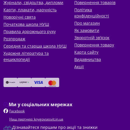
Журнали, свідоцтва, дипломи
Повернення товарів
Карти, плакати, наочність
Політика
конфіденційності
Новорічні свята
Про магазин
Початкова школа НУШ
Як замовити
Правила дорожнього руху
Зворотній зв’язок
Розпродаж
Повернення товару
Середня та старша школа НУШ
Карта сайту
Художня література та
енциклопедії
Видавництва
Акції
Ми у соціальних мережах
Facebook
Наш партнер: knygovsesvit.in.ua
Дізнавайтеся першим про акції та знижки