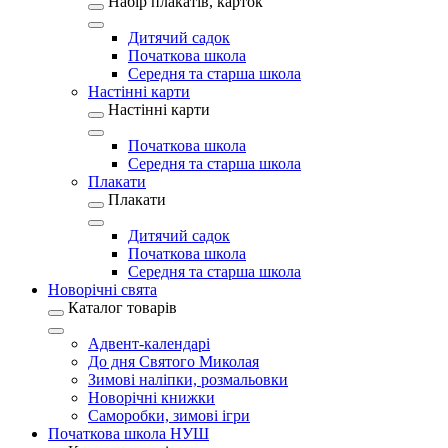
Набір плакатів, карток
Дитячий садок
Початкова школа
Середня та старша школа
Настінні карти
Настінні карти
Початкова школа
Середня та старша школа
Плакати
Плакати
Дитячий садок
Початкова школа
Середня та старша школа
Новорічні свята
Каталог товарів
Адвент-календарі
До дня Святого Миколая
Зимові наліпки, розмальовки
Новорічні книжки
Саморобки, зимові ігри
Початкова школа НУШ