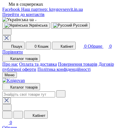
Ми в соцмережах
Facebook
Наш партнер: knygovsesvit.in.ua
Перейти до контактів
ua
Українська
Русский
0
Обране
0
Пошук
0
Кошик
Кабінет
Порівняти
Каталог товарів
Про нас
Оплата та доставка
Повернення товарів
Договір
публічної оферти
Політика конфіденційності
Меню
Каталог товарів
Кабінет
0
Обране