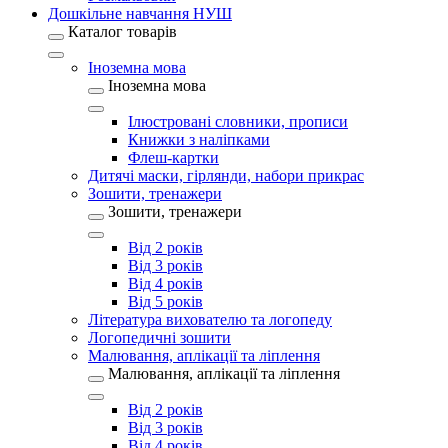
Дошкільне навчання НУШ
Каталог товарів
Іноземна мова
Іноземна мова
Ілюстровані словники, прописи
Книжки з наліпками
Флеш-картки
Дитячі маски, гірлянди, набори прикрас
Зошити, тренажери
Зошити, тренажери
Від 2 років
Від 3 років
Від 4 років
Від 5 років
Література вихователю та логопеду
Логопедичні зошити
Малювання, аплікації та ліплення
Малювання, аплікації та ліплення
Від 2 років
Від 3 років
Від 4 років