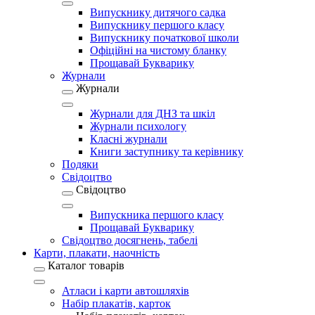
Випускнику дитячого садка
Випускнику першого класу
Випускнику початкової школи
Офіційні на чистому бланку
Прощавай Букварику
Журнали
Журнали
Журнали для ДНЗ та шкіл
Журнали психологу
Класні журнали
Книги заступнику та керівнику
Подяки
Свідоцтво
Свідоцтво
Випускника першого класу
Прощавай Букварику
Свідоцтво досягнень, табелі
Карти, плакати, наочність
Каталог товарів
Атласи і карти автошляхів
Набір плакатів, карток