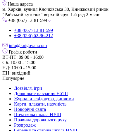
Наша адреса
м. Харків, вулиця Клочківська 30, Книжковий ринок
"Райський куточок" верхній ярус 1-й ряд 2 місце
+38 (067) 13-81-599
+38 (067) 13-81-599
+38 (096) 62-96-212
info@knigovan.com
Графік роботи
ВТ-ПТ: 09:00 - 16:00
СБ: 10:00 - 15:00
НД: 10:00 - 15:00
ПН: вихідний
Популярне
Дозвілля, ігри
Дошкільне навчання НУШ
Журнали, свідоцтва, дипломи
Карти, плакати, наочність
Новорічні свята
Початкова школа НУШ
Правила дорожнього руху
Розпродаж
Середня та старша школа НУШ