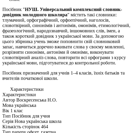
Посібник "
НУШ. Універсальний комплексний словник-
довідник молодшого школяра
"
містить такі словники:
тлумачний, орфографічний, орфоепічний, наголосів,
словотвірний, синонімів і антонімів, омонімів, етимологічний,
фразеологічний, народознавчий, іншомовних слів, імен, а
також короткий довідник з української мови. За допомогою
цього збірника учень зможе поповнити свій словниковий
запас, навчиться доречно вживати слова у своєму мовленні,
розрізняти синоніми, антоніми й омоніми, виконувати
словотвірний аналіз слова, повторити всі орфограми з курсу
української мови, підготуватися до контрольної роботи.
Посібник призначений для учнів 1–4 класів, їхніх батьків та
вчителів початкової школи.
Характеристики
Характеристики
Автор
Воскресенська Н.О.
Мова
українська
Вік
1 клас
Тип
Посібник для учня
Серія
Нова українська школа
Кількість сторінок
464
Тип паперу
офсет, газетна