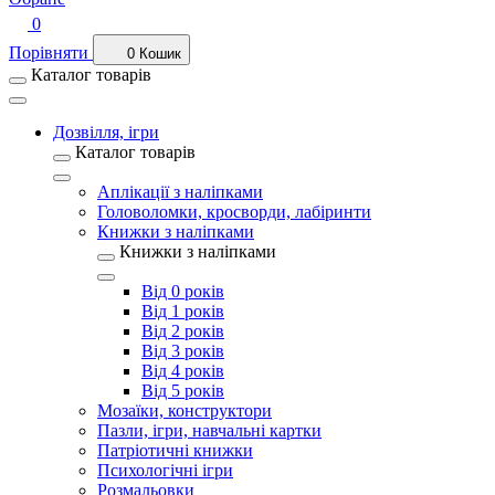
0
Порівняти
0
Кошик
Каталог товарів
Дозвілля, ігри
Каталог товарів
Аплікації з наліпками
Головоломки, кросворди, лабіринти
Книжки з наліпками
Книжки з наліпками
Від 0 років
Від 1 років
Від 2 років
Від 3 років
Від 4 років
Від 5 років
Мозаїки, конструктори
Пазли, ігри, навчальні картки
Патріотичні книжки
Психологічні ігри
Розмальовки