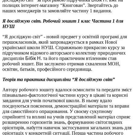
полицях інтернет-магазину “Книгован”. Звертайтесь до
наших менеджерів та замовляйте частину 1 видання.
Я досліджую світ. Робочий зошит 1 клас Частина 1 для
НУШ
“Я досліджую світ” - новий предмет у освітній програмі для
першокласників, який запроваджується в рамках Нової
української школи НУШ. Справжньою прикрасою курсу за
підручником відомого авторського колективу природничих
дисциплін
Бібік Н.
та його практичним втіленням став
робочий зошит. Він заслужено отримав схвалення МОН,
освітян, батьків, професійного середовища.
Теорія та практика дисципліни “Я досліджую світ”
Автору робочого зошиту вдалося осмислити та передати зміст
пізнавально-фактологічної частини курсу в цікаві та корисні
завдання для учнів початкової школи. В ньому вдало
поєднуються пояснення, демонстраційні матеріали та вправи
для самостійного опрацювання. У своєму сукупному
сприйнятті та впливі на учнів представлений матеріал сприяє
розширенню горизонтів знань, формуванню світоглядних
орієнтирів, набуття навичок застосування загальних знань для
орієнтаціх у конкретній ситуації. Перша частина робочого