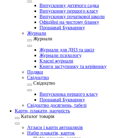
Випускнику дитячого садка
Випускнику першого класу
Випускнику початкової школи
Офіційні на чистому бланку
Прощавай Букварику
Журнали
Журнали
Журнали для ДНЗ та шкіл
Журнали психологу
Класні журнали
Книги заступнику та керівнику
Подяки
Свідоцтво
Свідоцтво
Випускника першого класу
Прощавай Букварику
Свідоцтво досягнень, табелі
Карти, плакати, наочність
Каталог товарів
Атласи і карти автошляхів
Набір плакатів, карток