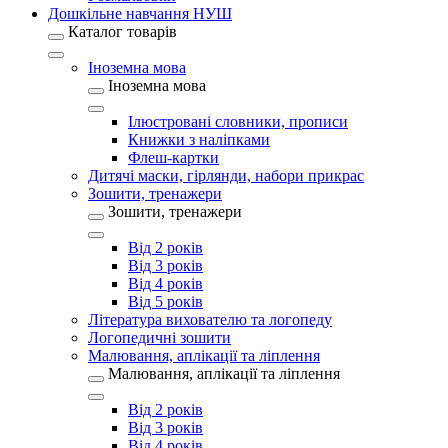
Дошкільне навчання НУШ
Каталог товарів
Іноземна мова
Іноземна мова
Ілюстровані словники, прописи
Книжки з наліпками
Флеш-картки
Дитячі маски, гірлянди, набори прикрас
Зошити, тренажери
Зошити, тренажери
Від 2 років
Від 3 років
Від 4 років
Від 5 років
Література вихователю та логопеду
Логопедичні зошити
Малювання, аплікації та ліплення
Малювання, аплікації та ліплення
Від 2 років
Від 3 років
Від 4 років