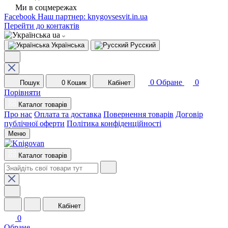
Ми в соцмережах
Facebook
Наш партнер: knygovsesvit.in.ua
Перейти до контактів
ua
Українська
Русский
0
Обране
0
Пошук
0
Кошик
Кабінет
Порівняти
Каталог товарів
Про нас
Оплата та доставка
Повернення товарів
Договір
публічної оферти
Політика конфіденційності
Меню
Каталог товарів
Кабінет
0
Обране