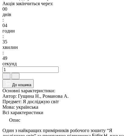
Акція закінчиться через:
00
днів
:
04
годин
:
35
хвилин
:
48
секунд
До кошика
Основні характеристики:
Автор:
Гущина Н., Романова А.
Предмет:
Я досліджую світ
Мова:
українська
Всі характеристики
Опис
Один з найкращих примірників робочого зошиту “Я
досліджую світ” за програмою підручника
Бібік Н.
вже на