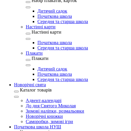
Набір плакатів, карток
Дитячий садок
Початкова школа
Середня та старша школа
Настінні карти
Настінні карти
Початкова школа
Середня та старша школа
Плакати
Плакати
Дитячий садок
Початкова школа
Середня та старша школа
Новорічні свята
Каталог товарів
Адвент-календарі
До дня Святого Миколая
Зимові наліпки, розмальовки
Новорічні книжки
Саморобки, зимові ігри
Початкова школа НУШ