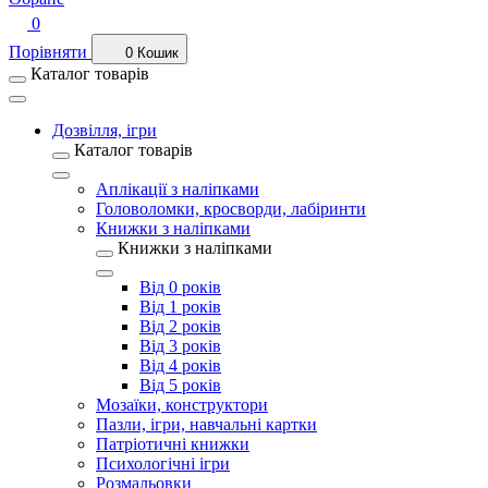
0
Порівняти
0
Кошик
Каталог товарів
Дозвілля, ігри
Каталог товарів
Аплікації з наліпками
Головоломки, кросворди, лабіринти
Книжки з наліпками
Книжки з наліпками
Від 0 років
Від 1 років
Від 2 років
Від 3 років
Від 4 років
Від 5 років
Мозаїки, конструктори
Пазли, ігри, навчальні картки
Патріотичні книжки
Психологічні ігри
Розмальовки