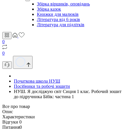
Збірка віршиків, оповідань
Збірка казок
Книжки для малюків
Література від 6 років
Література для підлітків
0
0
Початкова школа НУШ
Посібники та робочі зошити
НУШ. Я досліджую світ Сиция 1 клас. Робочий зошит
до підручника Бібік: частина 1
Все про товар
Опис
Характеристики
Відгуки
0
Питання
0