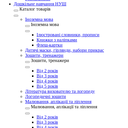
Дошкільне навчання НУШ
Каталог товарів
Іноземна мова
Іноземна мова
Ілюстровані словники, прописи
Книжки з наліпками
Флеш-картки
Дитячі маски, гірлянди, набори прикрас
Зошити, тренажери
Зошити, тренажери
Від 2 років
Від 3 років
Від 4 років
Від 5 років
Література вихователю та логопеду
Логопедичні зошити
Малювання, аплікації та ліплення
Малювання, аплікації та ліплення
Від 2 років
Від 3 років
Від 4 років