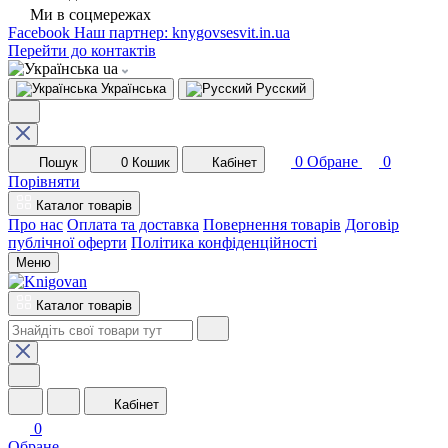
Ми в соцмережах
Facebook
Наш партнер: knygovsesvit.in.ua
Перейти до контактів
ua
Українська
Русский
0
Обране
0
Пошук
0
Кошик
Кабінет
Порівняти
Каталог товарів
Про нас
Оплата та доставка
Повернення товарів
Договір
публічної оферти
Політика конфіденційності
Меню
Каталог товарів
Кабінет
0
Обране