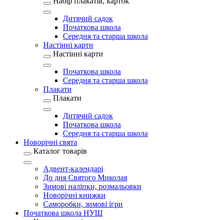
Набір плакатів, карток
Дитячий садок
Початкова школа
Середня та старша школа
Настінні карти
Настінні карти
Початкова школа
Середня та старша школа
Плакати
Плакати
Дитячий садок
Початкова школа
Середня та старша школа
Новорічні свята
Каталог товарів
Адвент-календарі
До дня Святого Миколая
Зимові наліпки, розмальовки
Новорічні книжки
Саморобки, зимові ігри
Початкова школа НУШ