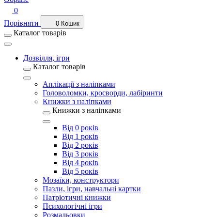
0
Порівняти
0
Кошик
Каталог товарів
Дозвілля, ігри
Каталог товарів
Аплікації з наліпками
Головоломки, кросворди, лабіринти
Книжки з наліпками
Книжки з наліпками
Від 0 років
Від 1 років
Від 2 років
Від 3 років
Від 4 років
Від 5 років
Мозаїки, конструктори
Пазли, ігри, навчальні картки
Патріотичні книжки
Психологічні ігри
Розмальовки