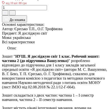
від 10 шт: 88 грн
До кошика
Основні характеристики:
Автор:
Єресько Т.П., О.Г. Трофімова
Предмет:
Я досліджую світ
Мова:
українська
Всі характеристики
Опис
Зошит "
НУШ. Я досліджую світ 1 клас. Робочий зошит:
частина 2 (
до підручника Вашуленко
)
"
розроблено
відповідно до підручника для 1 класу закладів загальної
середньої освіти «Я досліджую світ» (автори М. С. Вашуленко,
В. Г. Бевз, Т. П. Єресько, О. Г. Трофімова), схвалено для
використання комісією з педагогіки та методики початкового
навчання Науково-методичної ради з питань освіти МОНУ
(лист ІМЗО від 02.08.2018 № 22.1/12-Г-664).
Зошит складається з двох частин: частина 1 – І семестр
навчання, частина 2 – ІІ семестр навчання.
Зошит містить цікаві інтегровані завдання, вправи на