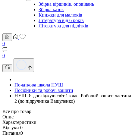
Збірка віршиків, оповідань
Збірка казок
Книжки для малюків
Література від 6 років
Література для підлітків
0
0
Початкова школа НУШ
Посібники та робочі зошити
НУШ. Я досліджую світ 1 клас. Робочий зошит: частина
2 (до підручника Вашуленко)
Все про товар
Опис
Характеристики
Відгуки
0
Питання
0