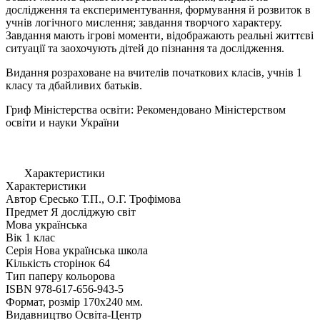
дослідження та експериментування, формування й розвиток в
учнів логічного мислення; завдання творчого характеру.
Завдання мають ігрові моменти, відображають реальні життєві
ситуації та заохочують дітей до пізнання та дослідження.
Видання розраховане на вчителів початкових класів, учнів 1
класу та дбайливих батьків.
Гриф Міністерства освіти: Рекомендовано Міністерством
освіти и науки України
Характеристики
Характеристики
Автор
Єресько Т.П., О.Г. Трофімова
Предмет
Я досліджую світ
Мова
українська
Вік
1 клас
Серія
Нова українська школа
Кількість сторінок
64
Тип паперу
кольорова
ISBN
978-617-656-943-5
Формат, розмір
170х240 мм.
Видавництво
Освіта-Центр