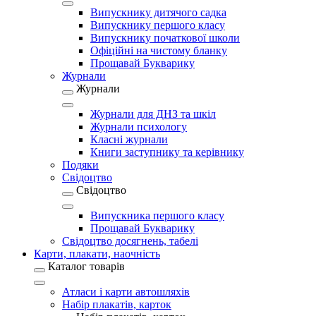
Випускнику дитячого садка
Випускнику першого класу
Випускнику початкової школи
Офіційні на чистому бланку
Прощавай Букварику
Журнали
Журнали
Журнали для ДНЗ та шкіл
Журнали психологу
Класні журнали
Книги заступнику та керівнику
Подяки
Свідоцтво
Свідоцтво
Випускника першого класу
Прощавай Букварику
Свідоцтво досягнень, табелі
Карти, плакати, наочність
Каталог товарів
Атласи і карти автошляхів
Набір плакатів, карток