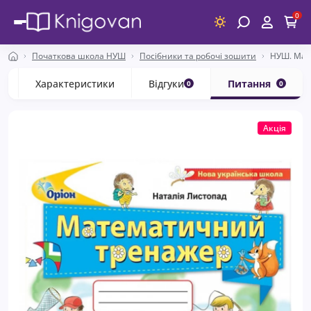
0
Початкова школа НУШ
Посібники та робочі зошити
НУШ. Мат
с
Характеристики
Відгуки
Питання
0
0
Акція