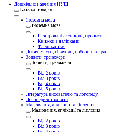
Дошкільне навчання НУШ
Каталог товарів
Іноземна мова
Іноземна мова
Ілюстровані словники, прописи
Книжки з наліпками
Флеш-картки
Дитячі маски, гірлянди, набори прикрас
Зошити, тренажери
Зошити, тренажери
Від 2 років
Від 3 років
Від 4 років
Від 5 років
Література вихователю та логопеду
Логопедичні зошити
Малювання, аплікації та ліплення
Малювання, аплікації та ліплення
Від 2 років
Від 3 років
Від 4 років