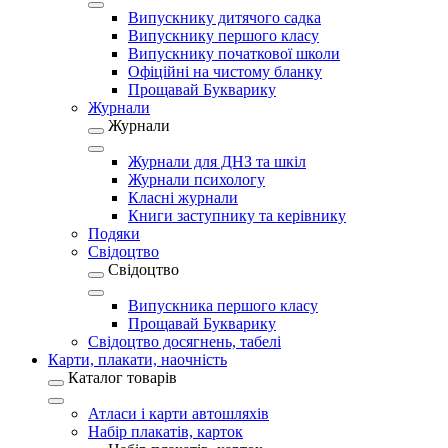
Випускнику дитячого садка
Випускнику першого класу
Випускнику початкової школи
Офіційні на чистому бланку
Прощавай Букварику
Журнали
Журнали
Журнали для ДНЗ та шкіл
Журнали психологу
Класні журнали
Книги заступнику та керівнику
Подяки
Свідоцтво
Свідоцтво
Випускника першого класу
Прощавай Букварику
Свідоцтво досягнень, табелі
Карти, плакати, наочність
Каталог товарів
Атласи і карти автошляхів
Набір плакатів, карток