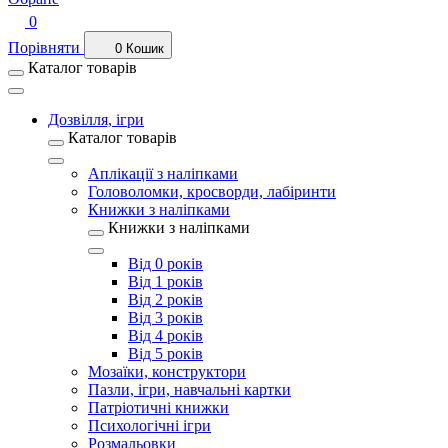
0
Порівняти
0
Кошик
Каталог товарів
Дозвілля, ігри
Каталог товарів
Аплікації з наліпками
Головоломки, кросворди, лабіринти
Книжки з наліпками
Книжки з наліпками
Від 0 років
Від 1 років
Від 2 років
Від 3 років
Від 4 років
Від 5 років
Мозаїки, конструктори
Пазли, ігри, навчальні картки
Патріотичні книжки
Психологічні ігри
Розмальовки