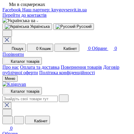
Ми в соцмережах
Facebook
Наш партнер: knygovsesvit.in.ua
Перейти до контактів
ua
Українська
Русский
0
Обране
0
Пошук
0
Кошик
Кабінет
Порівняти
Каталог товарів
Про нас
Оплата та доставка
Повернення товарів
Договір
публічної оферти
Політика конфіденційності
Меню
Каталог товарів
Кабінет
0
Обране