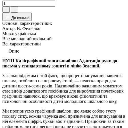
До кошика
Основні характеристики:
Автор:
В. Федієнко
Мова:
українська
Вік:
молодший шкільний
Всі характеристики
Опис
НУШ Каліграфічний зошит-шаблон Адаптація руки до
письма у стандартному зошиті в лінію Зелений.
Загальновідомим є той факт, що процес опанування навичок
письма, особливо на першому етапі, — нелегка праця для
дитини шести-семи років. Надзвичайно важливим моментом
стає вибір додаткового посібника для вироблення початкових
графічних навичок, що враховує вікові фізіологічні та
психологічні особливості дітей молодшого шкільного віку.
Ми пропонуємо графічний шаблон, що являє собою густу
похилу сітку, кожна чарунка якої призначена для вписування в
неї елемента цифри, букви або з’єднання. Працюючи за таким
шаблоном, дитина легше і швидше навчиться дотримуватися