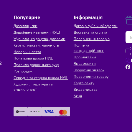
Популярне
Інформація
Дозвілля, ігри
Договір публічної оферти
Дошкільне навчання НУШ
Доставка та оплата
Журнали, свідоцтва, дипломи
Повернення товарів
Карти, плакати, наочність
Політика
конфіденційності
Новорічні свята
Про магазин
Початкова школа НУШ
2
Як замовити
Правила дорожнього руху
Зворотній зв’язок
Розпродаж
Повернення товару
Середня та старша школа НУШ
Карта сайту
Художня література та
енциклопедії
Видавництва
Акції