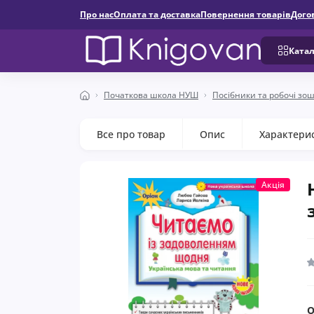
Про нас
Оплата та доставка
Повернення товарів
Дого
Катал
Початкова школа НУШ
Посібники та робочі зо
Все про товар
Опис
Характери
Акція
О