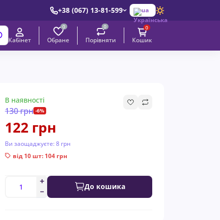
+38 (067) 13-81-599
ua
0
0
0
Обране
Порівняти
Кабінет
Кошик
В наявності
130 грн
-6%
122 грн
Ви заощаджуєте:
8 грн
від 10 шт: 104 грн
До кошика