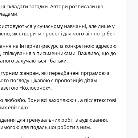
ня складати загадки. Автори розписали цю
ладами.
истовуються у сучасному навчанні, але лише у
но, як створити проект і для чого він потрібен.
ння на Інтернет-ресурс із конкретною адресою
 спілкування з письменниками. Важливо, що до
ного залучаються і батьки.
ратурним жанрам, які передбачені прграмою з
ього погляду цікавою є пропозиція дітям
газетою «Колосочок».
ю любов’ю. Вони всі захоплюючі, а післятекстові
их епізодах.
авдання для тренувальних робіт з аудіювання,
 вимогою для подальшої роботи з ним.