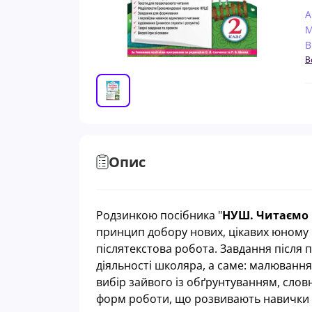
А
М
В
В
Опис
Родзинкою посібника "
НУШ. Читаємо 
принцип добору нових, цікавих юному чи
післятекстова робота. Завдання після
діяльності школяра, а саме: малювання,
вибір зайвого із обґрунтуванням, слов
форм роботи, що розвивають навички 