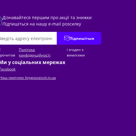
Дізнавайтеся першим про акції та знижки
Підпишіться на нашу e-mail розсилку
Підпишіться
Я
Політика
і згоден з
прочитав
конфіденційності
вимогами
Ми у соціальних мережах
Facebook
Наш партнер: knygovsesvit.in.ua