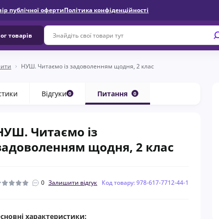
вір публічної оферти
Політика конфіденційності
ог товарів
шити
НУШ. Читаємо із задоволенням щодня, 2 клас
стики
Відгуки
Питання
0
0
НУШ. Читаємо із
задоволенням щодня, 2 клас
0
Залишити відгук
Код товару: 978-617-7712-44-1
сновні характеристики: