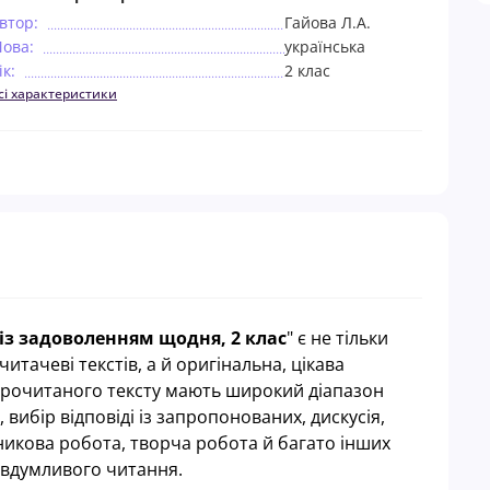
втор:
Гайова Л.А.
ова:
українська
ік:
2 клас
сі характеристики
із задоволенням щодня, 2 клас
" є не тільки
тачеві текстів, а й оригінальна, цікава
 прочитаного тексту мають широкий діапазон
 вибір відповіді із запропонованих, дискусія,
никова робота, творча робота й багато інших
вдумливого читання.