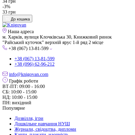
34 грн
-3%
33 грн
До кошика
Наша адреса
м. Харків, вулиця Клочківська 30, Книжковий ринок
"Райський куточок" верхній ярус 1-й ряд 2 місце
+38 (067) 13-81-599
+38 (067) 13-81-599
+38 (096) 62-96-212
info@knigovan.com
Графік роботи
ВТ-ПТ: 09:00 - 16:00
СБ: 10:00 - 15:00
НД: 10:00 - 15:00
ПН: вихідний
Популярне
Дозвілля, ігри
Дошкільне навчання НУШ
Журнали, свідоцтва, дипломи
Карти, плакати, наочність