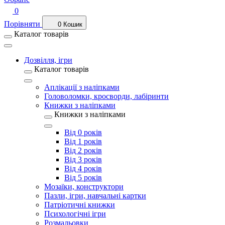
0
Порівняти
0
Кошик
Каталог товарів
Дозвілля, ігри
Каталог товарів
Аплікації з наліпками
Головоломки, кросворди, лабіринти
Книжки з наліпками
Книжки з наліпками
Від 0 років
Від 1 років
Від 2 років
Від 3 років
Від 4 років
Від 5 років
Мозаїки, конструктори
Пазли, ігри, навчальні картки
Патріотичні книжки
Психологічні ігри
Розмальовки