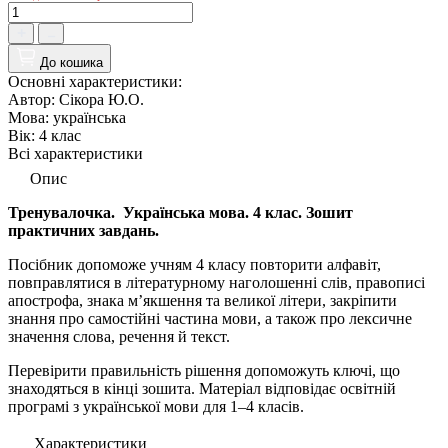
До кошика
Основні характеристики:
Автор:
Сікора Ю.О.
Мова:
українська
Вік:
4 клас
Всі характеристики
Опис
Тренувалочка. Українська мова. 4 клас. Зошит
практичних завдань.
Посібник допоможе учням 4 класу повторити алфавіт,
повправлятися в літературному наголошенні слів, правописі
апострофа, знака м’якшення та великої літери, закріпити
знання про самостійні частина мови, а також про лексичне
значення слова, речення й текст.
Перевірити правильність рішення допоможуть ключі, що
знаходяться в кінці зошита. Матеріал відповідає освітній
програмі з української мови для 1–4 класів.
Характеристики