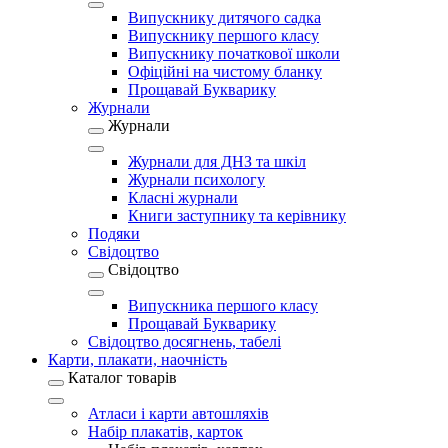
Випускнику дитячого садка
Випускнику першого класу
Випускнику початкової школи
Офіційні на чистому бланку
Прощавай Букварику
Журнали
Журнали
Журнали для ДНЗ та шкіл
Журнали психологу
Класні журнали
Книги заступнику та керівнику
Подяки
Свідоцтво
Свідоцтво
Випускника першого класу
Прощавай Букварику
Свідоцтво досягнень, табелі
Карти, плакати, наочність
Каталог товарів
Атласи і карти автошляхів
Набір плакатів, карток