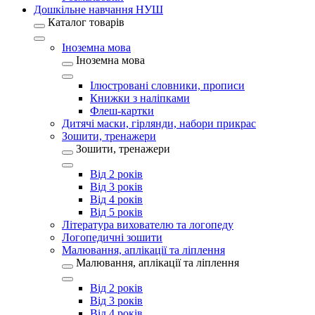
Дошкільне навчання НУШ
Каталог товарів
Іноземна мова
Іноземна мова
Ілюстровані словники, прописи
Книжки з наліпками
Флеш-картки
Дитячі маски, гірлянди, набори прикрас
Зошити, тренажери
Зошити, тренажери
Від 2 років
Від 3 років
Від 4 років
Від 5 років
Література вихователю та логопеду
Логопедичні зошити
Малювання, аплікації та ліплення
Малювання, аплікації та ліплення
Від 2 років
Від 3 років
Від 4 років