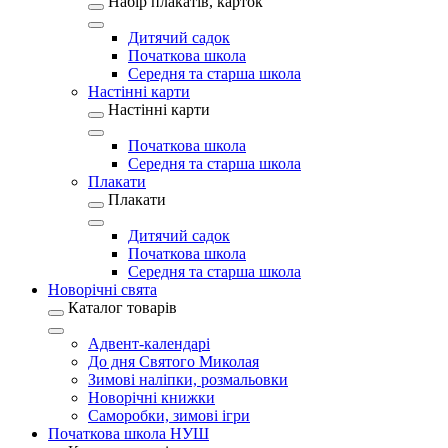
Набір плакатів, карток
Дитячий садок
Початкова школа
Середня та старша школа
Настінні карти
Настінні карти
Початкова школа
Середня та старша школа
Плакати
Плакати
Дитячий садок
Початкова школа
Середня та старша школа
Новорічні свята
Каталог товарів
Адвент-календарі
До дня Святого Миколая
Зимові наліпки, розмальовки
Новорічні книжки
Саморобки, зимові ігри
Початкова школа НУШ