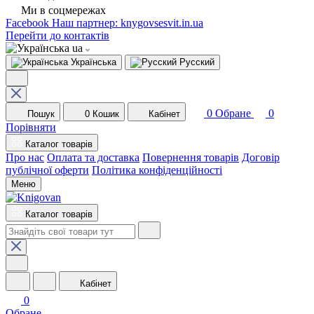
Ми в соцмережах
Facebook
Наш партнер: knygovsesvit.in.ua
Перейти до контактів
ua
Українська
Русский
0
Обране
0
Пошук
0
Кошик
Кабінет
Порівняти
Каталог товарів
Про нас
Оплата та доставка
Повернення товарів
Договір
публічної оферти
Політика конфіденційності
Меню
Каталог товарів
Кабінет
0
Обране