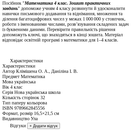
Посібник "
Математика 4 клас. Зошит практичних
завдань
" допоможе учням 4 класу розвинути й удосконалити
навички письмового додавання та віднімання, множення та
ділення багатоцифрових чисел у межах 1 000 000 у стовпчик,
роботи з іменованими числами, розв’язування складених задач
із буквеними даними. Перевірити правильність рішення
допоможуть ключі, що знаходяться в кінці зошита. Матеріал
відповідає освітній програмі з математики для 1–4 класів.
Характеристики
Характеристики
Автор
Клімішена О. А., Даніліна І. В.
Предмет
Математика
Мова
українська
Вік
4 клас
Серія
Нова українська школа
Кількість сторінок
32
Тип паперу
кольорова
ISBN
9789662845556
Формат, розмір
16,5×21,5 см
Видавництво
Ула
Відгуки
+ Додати відгук