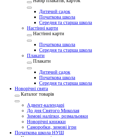
Набір плакатів, карток
Дитячий садок
Початкова школа
Середня та старша школа
Настінні карти
Настінні карти
Початкова школа
Середня та старша школа
Плакати
Плакати
Дитячий садок
Початкова школа
Середня та старша школа
Новорічні свята
Каталог товарів
Адвент-календарі
До дня Святого Миколая
Зимові наліпки, розмальовки
Новорічні книжки
Саморобки, зимові ігри
Початкова школа НУШ