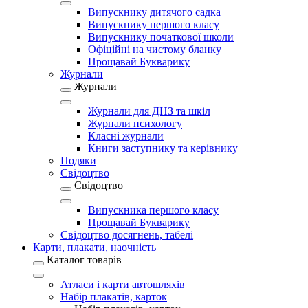
Випускнику дитячого садка
Випускнику першого класу
Випускнику початкової школи
Офіційні на чистому бланку
Прощавай Букварику
Журнали
Журнали
Журнали для ДНЗ та шкіл
Журнали психологу
Класні журнали
Книги заступнику та керівнику
Подяки
Свідоцтво
Свідоцтво
Випускника першого класу
Прощавай Букварику
Свідоцтво досягнень, табелі
Карти, плакати, наочність
Каталог товарів
Атласи і карти автошляхів
Набір плакатів, карток