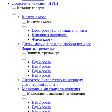
Дошкільне навчання НУШ
Каталог товарів
Іноземна мова
Іноземна мова
Ілюстровані словники, прописи
Книжки з наліпками
Флеш-картки
Дитячі маски, гірлянди, набори прикрас
Зошити, тренажери
Зошити, тренажери
Від 2 років
Від 3 років
Від 4 років
Від 5 років
Література вихователю та логопеду
Логопедичні зошити
Малювання, аплікації та ліплення
Малювання, аплікації та ліплення
Від 2 років
Від 3 років
Від 4 років