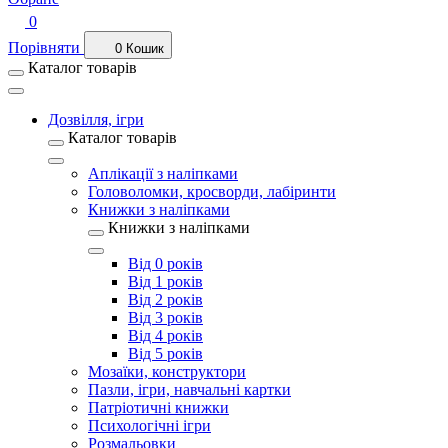
0
Порівняти
0
Кошик
Каталог товарів
Дозвілля, ігри
Каталог товарів
Аплікації з наліпками
Головоломки, кросворди, лабіринти
Книжки з наліпками
Книжки з наліпками
Від 0 років
Від 1 років
Від 2 років
Від 3 років
Від 4 років
Від 5 років
Мозаїки, конструктори
Пазли, ігри, навчальні картки
Патріотичні книжки
Психологічні ігри
Розмальовки