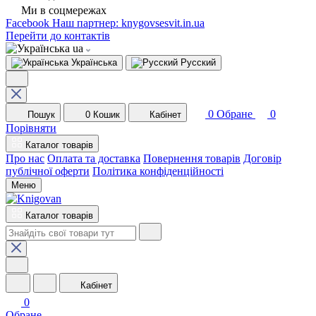
Ми в соцмережах
Facebook
Наш партнер: knygovsesvit.in.ua
Перейти до контактів
ua
Українська
Русский
0
Обране
0
Пошук
0
Кошик
Кабінет
Порівняти
Каталог товарів
Про нас
Оплата та доставка
Повернення товарів
Договір
публічної оферти
Політика конфіденційності
Меню
Каталог товарів
Кабінет
0
Обране