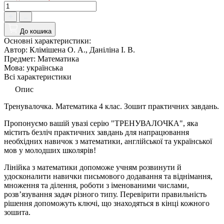
До кошика
Основні характеристики:
Автор:
Клімішена О. А., Даніліна І. В.
Предмет:
Математика
Мова:
українська
Всі характеристики
Опис
Тренувалочка. Математика 4 клас. Зошит практичних завдань.
Пропонуємо вашій увазі серію "ТРЕНУВАЛОЧКА", яка
містить безліч практичних завдань для напрацювання
необхідних навичок з математики, англійської та української
мов у молодших школярів!
Лінійка з математики допоможе учням розвинути й
удосконалити навички письмового додавання та віднімання,
множення та ділення, роботи з іменованими числами,
розв’язування задач різного типу. Перевірити правильність
рішення допоможуть ключі, що знаходяться в кінці кожного
зошита.