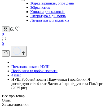
Збірка віршиків, оповідань
Збірка казок
Книжки для малюків
Література від 6 років
Література для підлітків
0
0
Початкова школа НУШ
Посібники та робочі зошити
4 клас
НУШ Робочий зошит Пiдручники i посiбники Я
досліджую світ 4 клас Частина 1 до підручника Гільберг
(2025 рік)
Все про товар
Опис
Характеристики