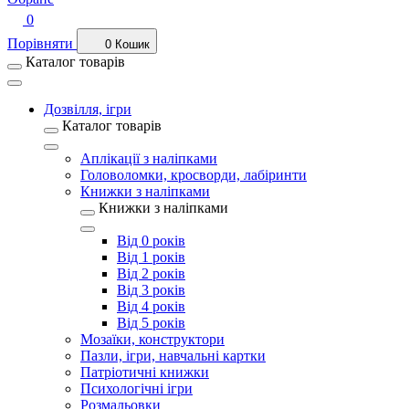
0
Порівняти
0
Кошик
Каталог товарів
Дозвілля, ігри
Каталог товарів
Аплікації з наліпками
Головоломки, кросворди, лабіринти
Книжки з наліпками
Книжки з наліпками
Від 0 років
Від 1 років
Від 2 років
Від 3 років
Від 4 років
Від 5 років
Мозаїки, конструктори
Пазли, ігри, навчальні картки
Патріотичні книжки
Психологічні ігри
Розмальовки