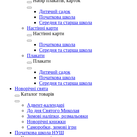
Набір плакатів, карток
Дитячий садок
Початкова школа
Середня та старша школа
Настінні карти
Настінні карти
Початкова школа
Середня та старша школа
Плакати
Плакати
Дитячий садок
Початкова школа
Середня та старша школа
Новорічні свята
Каталог товарів
Адвент-календарі
До дня Святого Миколая
Зимові наліпки, розмальовки
Новорічні книжки
Саморобки, зимові ігри
Початкова школа НУШ