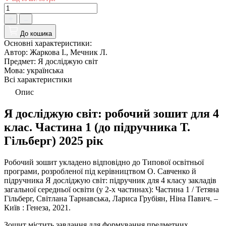
До кошика
Основні характеристики:
Автор:
Жаркова I., Мечник Л.
Предмет:
Я досліджую світ
Мова:
українська
Всі характеристики
Опис
Я досліджую світ: робочий зошит для 4
клас. Частина 1 (до підручника Т.
Гільберг) 2025 рік
Робочий зошит укладено відповідно до Типової освітньої
програми, розробленої під керівництвом О. Савченко й
підручника Я досліджую світ: підручник для 4 класу закладів
загальної середньої освіти (у 2-х частинах): Частина 1 / Тетяна
Гільберг, Світлана Тарнавська, Лариса Грубіян, Ніна Павич. –
Київ : Генеза, 2021.
Зошит містить завдання для формування предметних