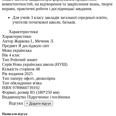
компетентностей, на відтворення та закріплення знань, творчі
вправи, практичні роботи і дослідницькі завдання.
Для учнів 3 класу закладів загальної середньої освіти,
учителів початкової школи, батьків.
Характеристики
Характеристики
Автор
Жаркова I., Мечник Л.
Предмет
Я досліджую світ
Мова
українська
Вік
4 клас
Тип
Робочий зошит
Серія
Нова українська школа (НУШ)
Кількість сторінок
48
Рік видання
2025
Тип паперу
офсет, двоколірна
Тип обкладинки
м'яка
ISBN
9789660739192
Формат, розмір
В5 (180*250 мм)
Видавництво
Підручники і посібники
Відгуки
+ Додати відгук
Написати відгук