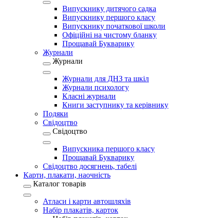
Випускнику дитячого садка
Випускнику першого класу
Випускнику початкової школи
Офіційні на чистому бланку
Прощавай Букварику
Журнали
Журнали
Журнали для ДНЗ та шкіл
Журнали психологу
Класні журнали
Книги заступнику та керівнику
Подяки
Свідоцтво
Свідоцтво
Випускника першого класу
Прощавай Букварику
Свідоцтво досягнень, табелі
Карти, плакати, наочність
Каталог товарів
Атласи і карти автошляхів
Набір плакатів, карток