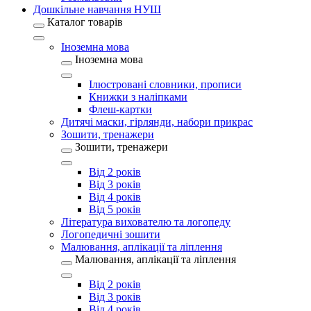
Дошкільне навчання НУШ
Каталог товарів
Іноземна мова
Іноземна мова
Ілюстровані словники, прописи
Книжки з наліпками
Флеш-картки
Дитячі маски, гірлянди, набори прикрас
Зошити, тренажери
Зошити, тренажери
Від 2 років
Від 3 років
Від 4 років
Від 5 років
Література вихователю та логопеду
Логопедичні зошити
Малювання, аплікації та ліплення
Малювання, аплікації та ліплення
Від 2 років
Від 3 років
Від 4 років