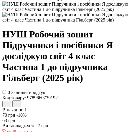
НУШ Робочий зошит
Пiдручники i посiбники Я
досліджую світ 4 клас
Частина 1 до підручника
Гільберг (2025 рік)
0
Залишити відгук
Код товару: 9789660739192
В наявності
70 грн
-10%
63 грн
Ви заощаджуєте:
7 грн
від 10 шт: 56 грн