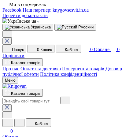
Ми в соцмережах
Facebook
Наш партнер: knygovsesvit.in.ua
Перейти до контактів
ua
Українська
Русский
0
Обране
0
Пошук
0
Кошик
Кабінет
Порівняти
Каталог товарів
Про нас
Оплата та доставка
Повернення товарів
Договір
публічної оферти
Політика конфіденційності
Меню
Каталог товарів
Кабінет
0
Обране