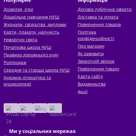
Популярне
Інформація
Дозвілля, ігри
Договір публічної оферти
Дошкільне навчання НУШ
Доставка та оплата
Журнали, свідоцтва, дипломи
Повернення товарів
Карти, плакати, наочність
Політика
конфіденційності
Новорічні свята
Про магазин
Початкова школа НУШ
Як замовити
Правила дорожнього руху
Зворотній зв’язок
Розпродаж
Повернення товару
Середня та старша школа НУШ
Карта сайту
Художня література та
енциклопедії
Видавництва
Акції
Ми у соціальних мережах