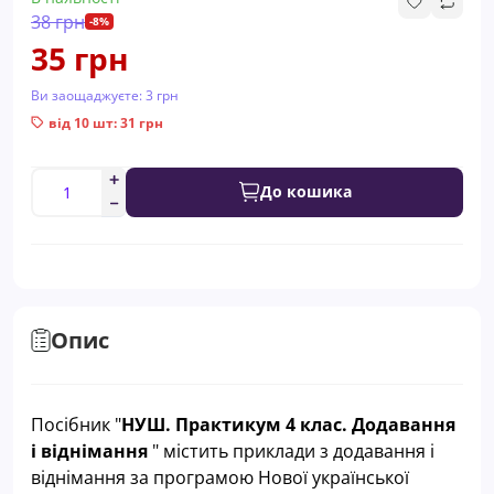
38 грн
-8%
35 грн
Ви заощаджуєте:
3 грн
від 10 шт: 31 грн
До кошика
Опис
Посібник "
НУШ. Практикум 4 клас. Додавання
і віднімання
" містить приклади з додавання і
віднімання за програмою Нової української