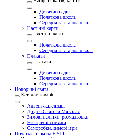
Набір плакатів, карток
Дитячий садок
Початкова школа
Середня та старша школа
Настінні карти
Настінні карти
Початкова школа
Середня та старша школа
Плакати
Плакати
Дитячий садок
Початкова школа
Середня та старша школа
Новорічні свята
Каталог товарів
Адвент-календарі
До дня Святого Миколая
Зимові наліпки, розмальовки
Новорічні книжки
Саморобки, зимові ігри
Початкова школа НУШ