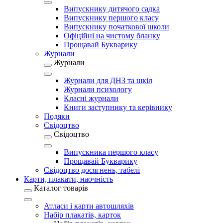
Випускнику дитячого садка
Випускнику першого класу
Випускнику початкової школи
Офіційні на чистому бланку
Прощавай Букварику
Журнали
Журнали
Журнали для ДНЗ та шкіл
Журнали психологу
Класні журнали
Книги заступнику та керівнику
Подяки
Свідоцтво
Свідоцтво
Випускника першого класу
Прощавай Букварику
Свідоцтво досягнень, табелі
Карти, плакати, наочність
Каталог товарів
Атласи і карти автошляхів
Набір плакатів, карток