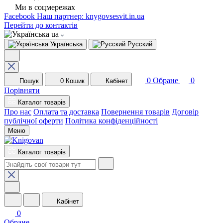
Ми в соцмережах
Facebook
Наш партнер: knygovsesvit.in.ua
Перейти до контактів
ua
Українська
Русский
0
Обране
0
Пошук
0
Кошик
Кабінет
Порівняти
Каталог товарів
Про нас
Оплата та доставка
Повернення товарів
Договір
публічної оферти
Політика конфіденційності
Меню
Каталог товарів
Кабінет
0
Обране