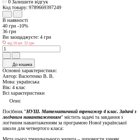
0
Залишити відгук
Код товару: 9789669397249
В наявності
40 грн
-10%
36 грн
Ви заощаджуєте:
4 грн
від 10 шт: 32 грн
До кошика
Основні характеристики:
Автор:
Васютенко В. В.
Мова:
українська
Вік:
4 клас
Всі характеристики
Опис
Посібник "
НУШ. Математичний тренажер 4 клас. Задачі з
логічним навантаженням
"
містить задачі та завдання з
логічним навантаженням за програмою Нової української
школи
для четвертого класа
:
Мета цього тренувального зошита – допомогти учням