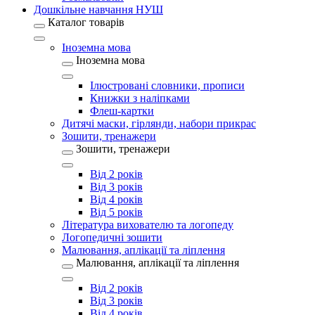
Дошкільне навчання НУШ
Каталог товарів
Іноземна мова
Іноземна мова
Ілюстровані словники, прописи
Книжки з наліпками
Флеш-картки
Дитячі маски, гірлянди, набори прикрас
Зошити, тренажери
Зошити, тренажери
Від 2 років
Від 3 років
Від 4 років
Від 5 років
Література вихователю та логопеду
Логопедичні зошити
Малювання, аплікації та ліплення
Малювання, аплікації та ліплення
Від 2 років
Від 3 років
Від 4 років