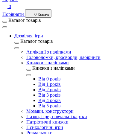
0
Порівняти
0
Кошик
Каталог товарів
Дозвілля, ігри
Каталог товарів
Аплікації з наліпками
Головоломки, кросворди, лабіринти
Книжки з наліпками
Книжки з наліпками
Від 0 років
Від 1 років
Від 2 років
Від 3 років
Від 4 років
Від 5 років
Мозаїки, конструктори
Пазли, ігри, навчальні картки
Патріотичні книжки
Психологічні ігри
Розмальовки