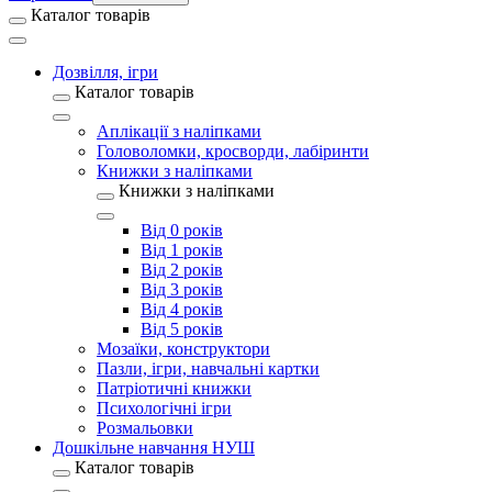
Каталог товарів
Дозвілля, ігри
Каталог товарів
Аплікації з наліпками
Головоломки, кросворди, лабіринти
Книжки з наліпками
Книжки з наліпками
Від 0 років
Від 1 років
Від 2 років
Від 3 років
Від 4 років
Від 5 років
Мозаїки, конструктори
Пазли, ігри, навчальні картки
Патріотичні книжки
Психологічні ігри
Розмальовки
Дошкільне навчання НУШ
Каталог товарів