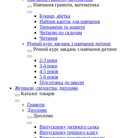
Навчання грамоти, математика
Буквар, абетка
Набори карток для навчання
Тренажери та зошити
Читаємо по складам
Читання
Річний курс завдань з навчання дитини
Річний курс завдань з навчання дитини
2-3 роки
3-4 роки
4-5 років
5-6 років
Підготовка до школи
Журнали, свідоцтва, дипломи
Каталог товарів
Грамоти
Дипломи
Дипломи
Випускнику дитячого садка
Випускнику першого класу
Випускнику початкової школи