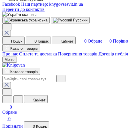
Facebook
Наш партнер: knygovsesvit.in.ua
Перейти до контактів
ua
Українська
Русский
0
Обране
0
Порівн
Пошук
0
Кошик
Кабінет
Каталог товарів
Про нас
Оплата та доставка
Повернення товарів
Договір публі
Меню
Каталог товарів
Кабінет
0
Обране
0
Порівняти
0
Кошик