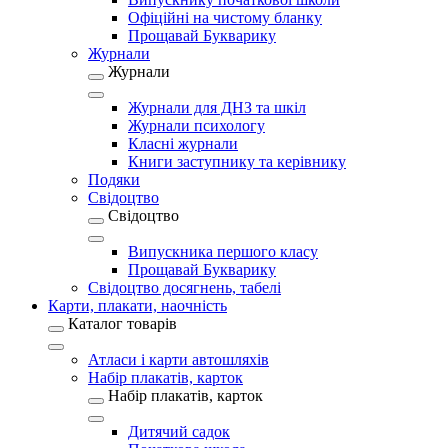
Офіційні на чистому бланку
Прощавай Букварику
Журнали
Журнали
Журнали для ДНЗ та шкіл
Журнали психологу
Класні журнали
Книги заступнику та керівнику
Подяки
Свідоцтво
Свідоцтво
Випускника першого класу
Прощавай Букварику
Свідоцтво досягнень, табелі
Карти, плакати, наочність
Каталог товарів
Атласи і карти автошляхів
Набір плакатів, карток
Набір плакатів, карток
Дитячий садок