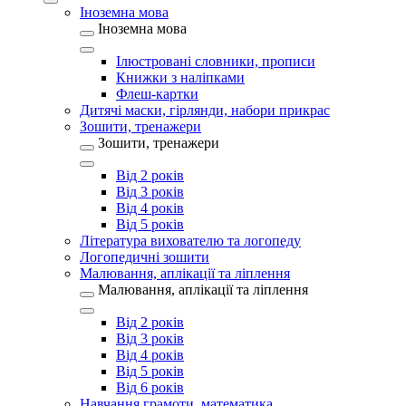
Іноземна мова
Іноземна мова
Ілюстровані словники, прописи
Книжки з наліпками
Флеш-картки
Дитячі маски, гірлянди, набори прикрас
Зошити, тренажери
Зошити, тренажери
Від 2 років
Від 3 років
Від 4 років
Від 5 років
Література вихователю та логопеду
Логопедичні зошити
Малювання, аплікації та ліплення
Малювання, аплікації та ліплення
Від 2 років
Від 3 років
Від 4 років
Від 5 років
Від 6 років
Навчання грамоти, математика