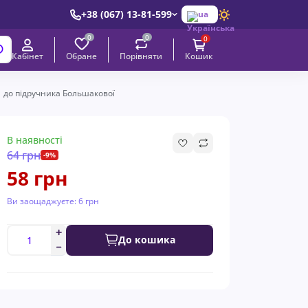
+38 (067) 13-81-599
ua
0
0
0
Обране
Порівняти
Кабінет
Кошик
 до підручника Большакової
В наявності
64 грн
-9%
58 грн
Ви заощаджуєте:
6 грн
До кошика