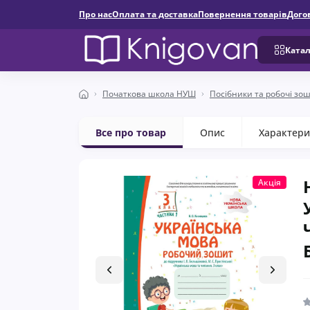
Про нас
Оплата та доставка
Повернення товарів
Дого
Катал
Початкова школа НУШ
Посібники та робочі зо
Все про товар
Опис
Характери
Акція