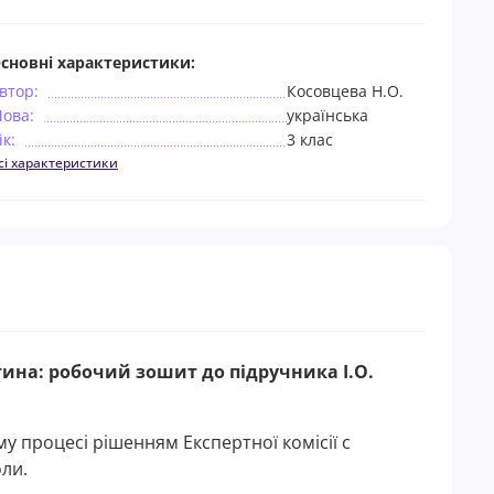
сновні характеристики:
втор:
Косовцева Н.О.
ова:
українська
ік:
3 клас
сі характеристики
стина: робочий зошит до підручника І.О.
у процесі рішенням Експертної комісії с
ли.