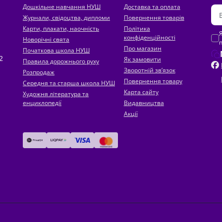
Дошкільне навчання НУШ
Доставка та оплата
Журнали, свідоцтва, дипломи
Повернення товарів
Карти, плакати, наочність
Політика
конфіденційності
Новорічні свята
Про магазин
Початкова школа НУШ
2
Як замовити
Правила дорожнього руху
Зворотній зв’язок
Розпродаж
Повернення товару
Середня та старша школа НУШ
Карта сайту
Художня література та
енциклопедії
Видавництва
Акції