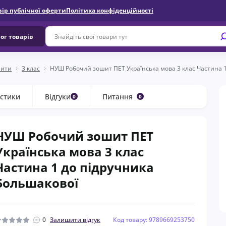
вір публічної оферти
Політика конфіденційності
ог товарів
шити
3 клас
НУШ Робочий зошит ПЕТ Українська мова 3 клас Частина 1
стики
Відгуки
Питання
0
0
НУШ Робочий зошит ПЕТ
Українська мова 3 клас
Частина 1 до підручника
Большакової
0
Залишити відгук
Код товару: 9789669253750