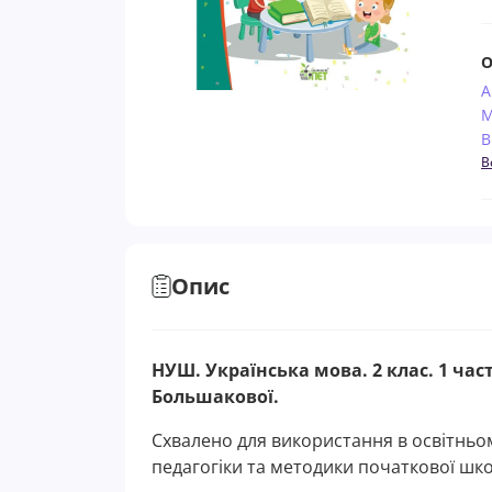
О
А
М
В
В
Опис
НУШ. Українська мова. 2 клас. 1 ча
Большакової.
Схвалено для використання в освітньом
педагогіки та методики початкової шко