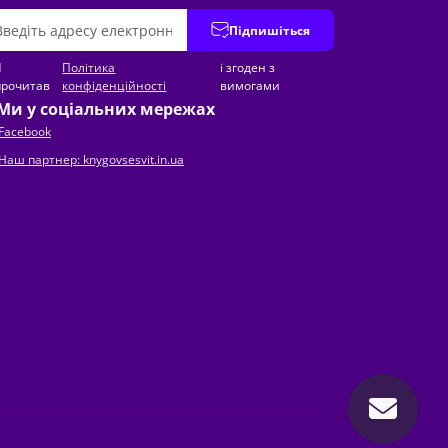
Підпишіться
Я
Політика
і згоден з
прочитав
конфіденційності
вимогами
Ми у соціальних мережах
Facebook
Наш партнер: knygovsesvit.in.ua