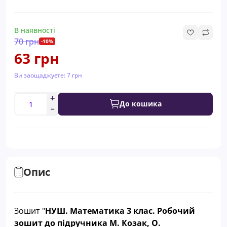
В наявності
70 грн
-10%
63 грн
Ви заощаджуєте:
7 грн
До кошика
Опис
Зошит "
НУШ. Математика 3 клас. Робочий
зошит до підручника М. Козак, О.