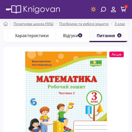
0
Початкова школа НУШ
Посібники та робочі зошити
3 клас
с
Характеристики
Відгуки
Питання
0
0
Акція