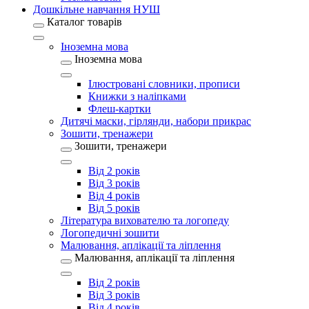
Дошкільне навчання НУШ
Каталог товарів
Іноземна мова
Іноземна мова
Ілюстровані словники, прописи
Книжки з наліпками
Флеш-картки
Дитячі маски, гірлянди, набори прикрас
Зошити, тренажери
Зошити, тренажери
Від 2 років
Від 3 років
Від 4 років
Від 5 років
Література вихователю та логопеду
Логопедичні зошити
Малювання, аплікації та ліплення
Малювання, аплікації та ліплення
Від 2 років
Від 3 років
Від 4 років