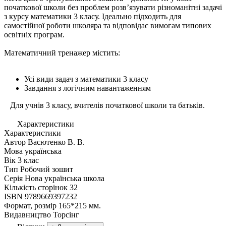
початкової школи без проблем розв’язувати різноманітні задачі
з курсу математики 3 класу. Ідеально підходить для
самостійної роботи школяра та відповідає вимогам типових
освітніх програм.
Математичний тренажер містить:
Усі види задач з математики 3 класу
Завдання з логічним навантаженням
Для учнів 3 класу, вчителів початкової школи та батьків.
Характеристики
Характеристики
Автор
Васютенко В. В.
Мова
українська
Вік
3 клас
Тип
Робочий зошит
Серія
Нова українська школа
Кількість сторінок
32
ISBN
9789669397232
Формат, розмір
165*215 мм.
Видавництво
Торсiнг