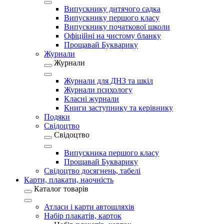
Випускнику дитячого садка
Випускнику першого класу
Випускнику початкової школи
Офіційні на чистому бланку
Прощавай Букварику
Журнали
Журнали
Журнали для ДНЗ та шкіл
Журнали психологу
Класні журнали
Книги заступнику та керівнику
Подяки
Свідоцтво
Свідоцтво
Випускника першого класу
Прощавай Букварику
Свідоцтво досягнень, табелі
Карти, плакати, наочність
Каталог товарів
Атласи і карти автошляхів
Набір плакатів, карток