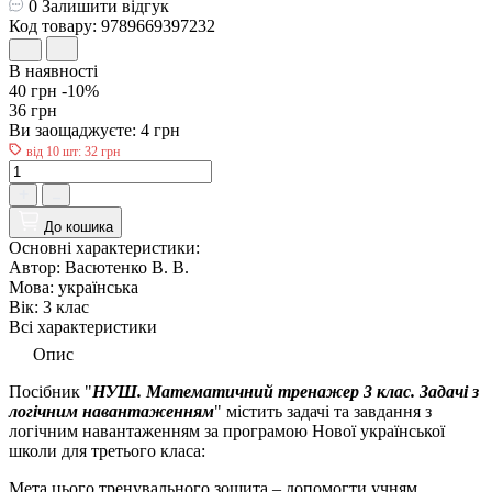
0
Залишити відгук
Код товару: 9789669397232
В наявності
40 грн
-10%
36 грн
Ви заощаджуєте:
4 грн
від 10 шт: 32 грн
До кошика
Основні характеристики:
Автор:
Васютенко В. В.
Мова:
українська
Вік:
3 клас
Всі характеристики
Опис
Посібник "
НУШ. Математичний тренажер 3 клас. Задачі з
логічним навантаженням
"
містить задачі та завдання з
логічним навантаженням за програмою Нової української
школи
для третього класа
:
Мета цього тренувального зошита – допомогти учням