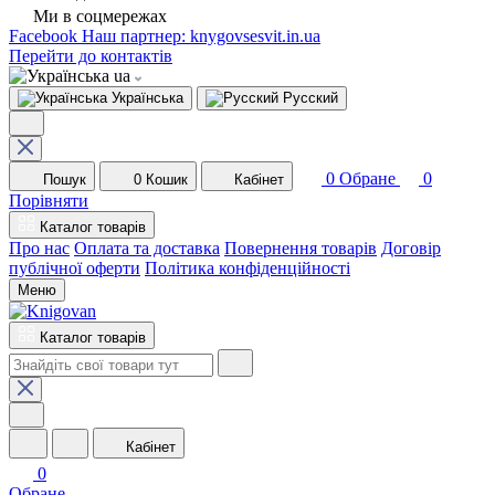
Ми в соцмережах
Facebook
Наш партнер: knygovsesvit.in.ua
Перейти до контактів
ua
Українська
Русский
0
Обране
0
Пошук
0
Кошик
Кабінет
Порівняти
Каталог товарів
Про нас
Оплата та доставка
Повернення товарів
Договір
публічної оферти
Політика конфіденційності
Меню
Каталог товарів
Кабінет
0
Обране