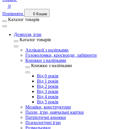
0
Порівняти
0
Кошик
Каталог товарів
Дозвілля, ігри
Каталог товарів
Аплікації з наліпками
Головоломки, кросворди, лабіринти
Книжки з наліпками
Книжки з наліпками
Від 0 років
Від 1 років
Від 2 років
Від 3 років
Від 4 років
Від 5 років
Мозаїки, конструктори
Пазли, ігри, навчальні картки
Патріотичні книжки
Психологічні ігри
Розмальовки