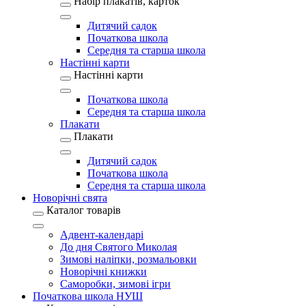
Набір плакатів, карток
Дитячий садок
Початкова школа
Середня та старша школа
Настінні карти
Настінні карти
Початкова школа
Середня та старша школа
Плакати
Плакати
Дитячий садок
Початкова школа
Середня та старша школа
Новорічні свята
Каталог товарів
Адвент-календарі
До дня Святого Миколая
Зимові наліпки, розмальовки
Новорічні книжки
Саморобки, зимові ігри
Початкова школа НУШ