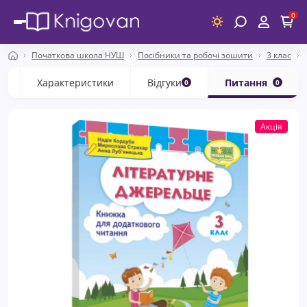
0
Початкова школа НУШ
Посібники та робочі зошити
3 клас
с
Характеристики
Відгуки
Питання
0
0
Акція