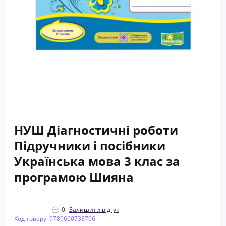
НУШ Діагностичні роботи
Пiдручники i посiбники
Українська мова 3 клас за
програмою Шияна
0
Залишити відгук
Код товару: 9789660738706