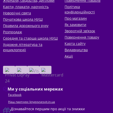
Журнали, свідоцтва, дипломи
Повернення товарів
Карти, плакати, наочність
Політика
конфіденційності
Новорічні свята
Про магазин
Початкова школа НУШ
Як замовити
Правила дорожнього руху
Зворотній зв’язок
Розпродаж
Повернення товару
Середня та старша школа НУШ
Карта сайту
Художня література та
енциклопедії
Видавництва
Акції
Ми у соціальних мережах
Facebook
Наш партнер: knygovsesvit.in.ua
Дізнавайтеся першим про акції та знижки