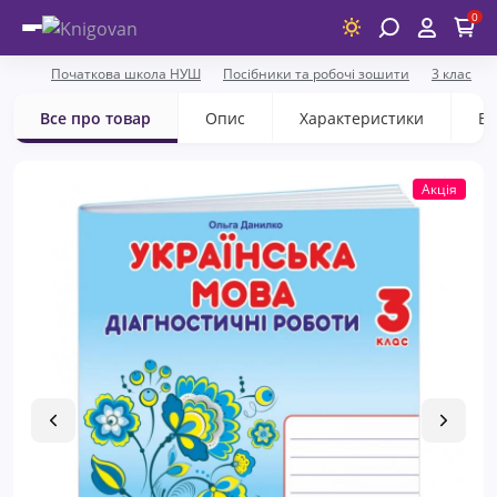
0
Початкова школа НУШ
Посібники та робочі зошити
3 клас
Все про товар
Опис
Характеристики
Ві
Акція