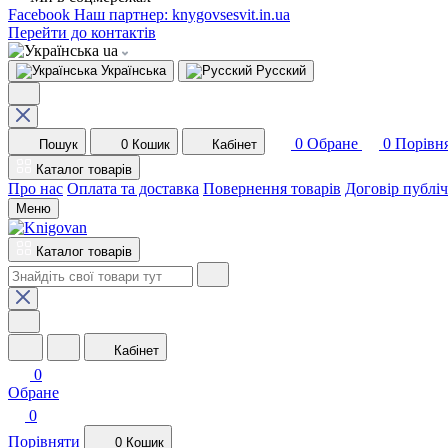
Facebook
Наш партнер: knygovsesvit.in.ua
Перейти до контактів
ua
Українська
Русский
0
Обране
0
Порівн
Пошук
0
Кошик
Кабінет
Каталог товарів
Про нас
Оплата та доставка
Повернення товарів
Договір публі
Меню
Каталог товарів
Кабінет
0
Обране
0
Порівняти
0
Кошик