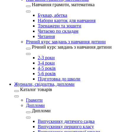
Навчання грамоти, математика
Буквар, абетка
Набори карток для навчання
Тренажери та зошити
Читаємо по складам
Читання
Річний курс завдань з навчання дитини
Річний курс завдань з навчання дитини
2-3 роки
3-4 роки
4-5 років
5-6 років
Підготовка до школи
Журнали, свідоцтва, дипломи
Каталог товарів
Грамоти
Дипломи
Дипломи
Випускнику дитячого садка
Випускнику першого класу
Випускнику початкової школи