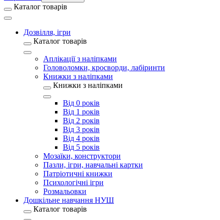
Каталог товарів
Дозвілля, ігри
Каталог товарів
Аплікації з наліпками
Головоломки, кросворди, лабіринти
Книжки з наліпками
Книжки з наліпками
Від 0 років
Від 1 років
Від 2 років
Від 3 років
Від 4 років
Від 5 років
Мозаїки, конструктори
Пазли, ігри, навчальні картки
Патріотичні книжки
Психологічні ігри
Розмальовки
Дошкільне навчання НУШ
Каталог товарів