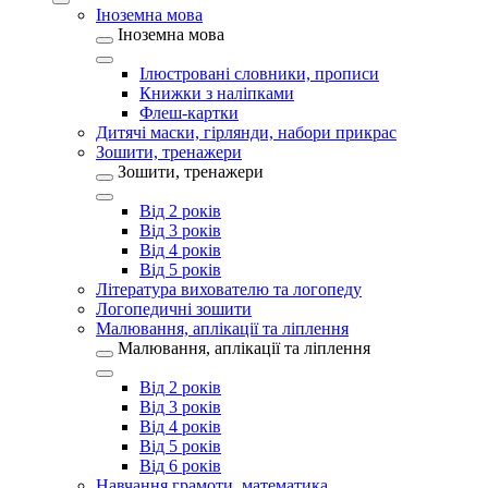
Іноземна мова
Іноземна мова
Ілюстровані словники, прописи
Книжки з наліпками
Флеш-картки
Дитячі маски, гірлянди, набори прикрас
Зошити, тренажери
Зошити, тренажери
Від 2 років
Від 3 років
Від 4 років
Від 5 років
Література вихователю та логопеду
Логопедичні зошити
Малювання, аплікації та ліплення
Малювання, аплікації та ліплення
Від 2 років
Від 3 років
Від 4 років
Від 5 років
Від 6 років
Навчання грамоти, математика