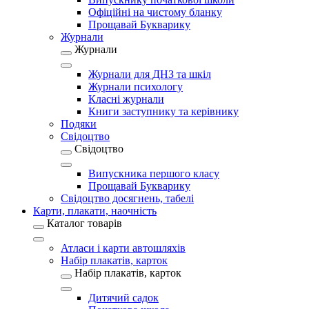
Офіційні на чистому бланку
Прощавай Букварику
Журнали
Журнали
Журнали для ДНЗ та шкіл
Журнали психологу
Класні журнали
Книги заступнику та керівнику
Подяки
Свідоцтво
Свідоцтво
Випускника першого класу
Прощавай Букварику
Свідоцтво досягнень, табелі
Карти, плакати, наочність
Каталог товарів
Атласи і карти автошляхів
Набір плакатів, карток
Набір плакатів, карток
Дитячий садок