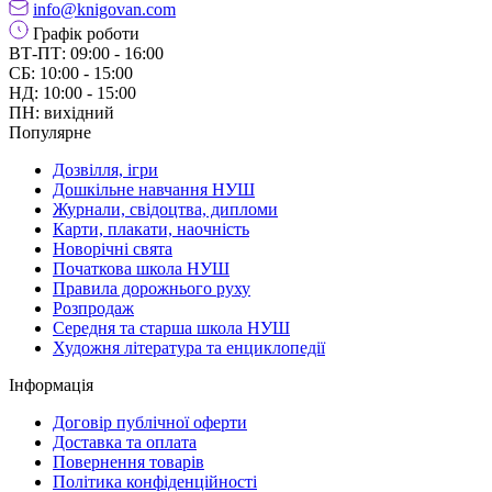
info@knigovan.com
Графік роботи
ВТ-ПТ: 09:00 - 16:00
СБ: 10:00 - 15:00
НД: 10:00 - 15:00
ПН: вихідний
Популярне
Дозвілля, ігри
Дошкільне навчання НУШ
Журнали, свідоцтва, дипломи
Карти, плакати, наочність
Новорічні свята
Початкова школа НУШ
Правила дорожнього руху
Розпродаж
Середня та старша школа НУШ
Художня література та енциклопедії
Інформація
Договір публічної оферти
Доставка та оплата
Повернення товарів
Політика конфіденційності