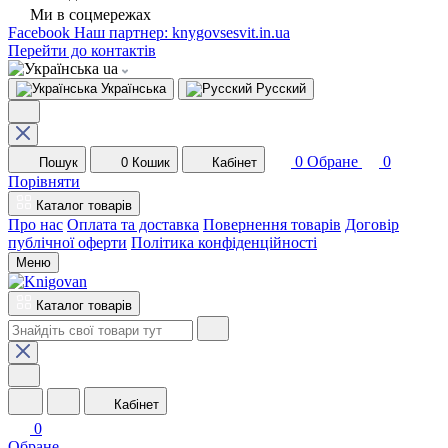
Ми в соцмережах
Facebook
Наш партнер: knygovsesvit.in.ua
Перейти до контактів
ua
Українська
Русский
0
Обране
0
Пошук
0
Кошик
Кабінет
Порівняти
Каталог товарів
Про нас
Оплата та доставка
Повернення товарів
Договір
публічної оферти
Політика конфіденційності
Меню
Каталог товарів
Кабінет
0
Обране