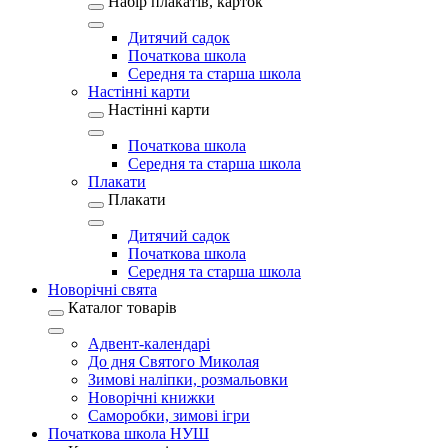
Набір плакатів, карток
Дитячий садок
Початкова школа
Середня та старша школа
Настінні карти
Настінні карти
Початкова школа
Середня та старша школа
Плакати
Плакати
Дитячий садок
Початкова школа
Середня та старша школа
Новорічні свята
Каталог товарів
Адвент-календарі
До дня Святого Миколая
Зимові наліпки, розмальовки
Новорічні книжки
Саморобки, зимові ігри
Початкова школа НУШ