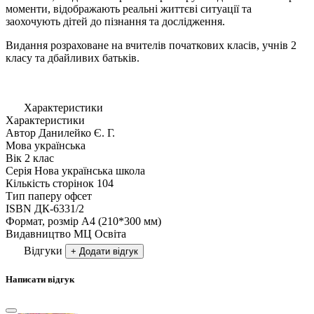
моменти, відображають реальні життєві ситуації та
заохочують дітей до пізнання та дослідження.
Видання розраховане на вчителів початкових класів, учнів 2
класу та дбайливих батьків.
Характеристики
Характеристики
Автор
Данилейко Є. Г.
Мова
українська
Вік
2 клас
Серія
Нова українська школа
Кількість сторінок
104
Тип паперу
офсет
ISBN
ДК-6331/2
Формат, розмір
А4 (210*300 мм)
Видавництво
МЦ Освіта
Відгуки
+ Додати відгук
Написати відгук