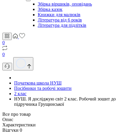
Збірка віршиків, оповідань
Збірка казок
Книжки для малюків
Література від 6 років
Література для підлітків
0
0
Початкова школа НУШ
Посібники та робочі зошити
2 клас
НУШ. Я досліджую світ 2 клас. Робочий зошит до
підручника Грущинської
Все про товар
Опис
Характеристики
Відгуки
0