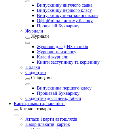
Випускнику дитячого садка
Випускнику першого класу
Випускнику початкової школи
Офіційні на чистому бланку
Прощавай Букварику
Журнали
Журнали
Журнали для ДНЗ та шкіл
Журнали психологу
Класні журнали
Книги заступнику та керівнику
Подяки
Свідоцтво
Свідоцтво
Випускника першого класу
Прощавай Букварику
Свідоцтво досягнень, табелі
Карти, плакати, наочність
Каталог товарів
Атласи і карти автошляхів
Набір плакатів, карток