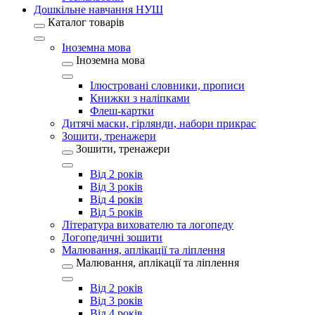
Дошкільне навчання НУШ
Каталог товарів
Іноземна мова
Іноземна мова
Ілюстровані словники, прописи
Книжки з наліпками
Флеш-картки
Дитячі маски, гірлянди, набори прикрас
Зошити, тренажери
Зошити, тренажери
Від 2 років
Від 3 років
Від 4 років
Від 5 років
Література вихователю та логопеду
Логопедичні зошити
Малювання, аплікації та ліплення
Малювання, аплікації та ліплення
Від 2 років
Від 3 років
Від 4 років