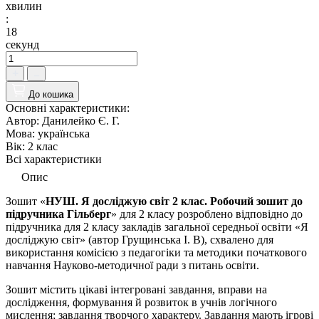
хвилин
:
17
секунд
До кошика
Основні характеристики:
Автор:
Данилейко Є. Г.
Мова:
українська
Вік:
2 клас
Всі характеристики
Опис
Зошит «
НУШ. Я досліджую світ 2 клас. Робочий зошит до
підручника Гільберг
» для 2 класу розроблено відповідно до
підручника для 2 класу закладів загальної середньої освіти «Я
досліджую світ» (автор Грущинська І. В
), схвалено для
використання комісією з педагогіки та методики початкового
навчання Науково-методичної ради з питань освіти.
Зошит містить цікаві інтегровані завдання, вправи на
дослідження, формування й розвиток в учнів логічного
мислення; завдання творчого характеру. Завдання мають ігрові