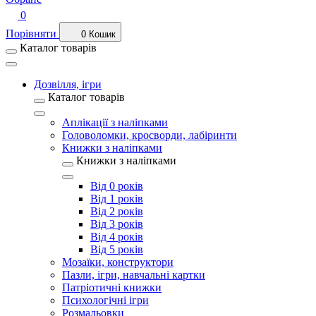
0
Порівняти
0
Кошик
Каталог товарів
Дозвілля, ігри
Каталог товарів
Аплікації з наліпками
Головоломки, кросворди, лабіринти
Книжки з наліпками
Книжки з наліпками
Від 0 років
Від 1 років
Від 2 років
Від 3 років
Від 4 років
Від 5 років
Мозаїки, конструктори
Пазли, ігри, навчальні картки
Патріотичні книжки
Психологічні ігри
Розмальовки