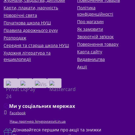
Журнали, свідоцтва, дипломи
Повернення товарів
Карти, плакати, наочність
Політика
конфіденційності
Новорічні свята
Про магазин
Початкова школа НУШ
Як замовити
Правила дорожнього руху
Зворотній зв’язок
Розпродаж
Повернення товару
Середня та старша школа НУШ
Карта сайту
Художня література та
енциклопедії
Видавництва
Акції
Ми у соціальних мережах
Facebook
Наш партнер: knygovsesvit.in.ua
Дізнавайтеся першим про акції та знижки