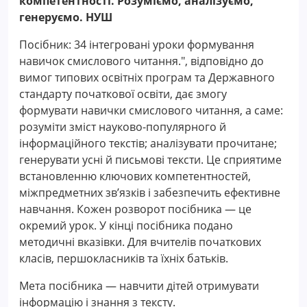
компетентності. Розуміємо, аналізуємо,
генеруємо. НУШ
Посібник: 34 інтегровані уроки формування
навичок смислового читання.", відповідно до
вимог типових освітніх програм та Державного
стандарту початкової освіти, дає змогу
формувати навички смислового читання, а саме:
розуміти зміст науково-популярного й
інформаційного текстів; аналізувати прочитане;
генерувати усні й письмові тексти. Це сприятиме
встановленню ключових компетентностей,
міжпредметних зв’язків і забезпечить ефективне
навчання. Кожен розворот посібника — це
окремий урок. У кінці посібника подано
методичні вказівки. Для вчителів початкових
класів, першокласників та їхніх батьків.
Мета посібника — навчити дітей отримувати
інформацію і знання з тексту.