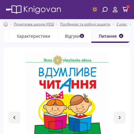
0
Початкова школа НУШ
Посібники та робочі зошити
2 клас
с
Характеристики
Відгуки
Питання
0
0