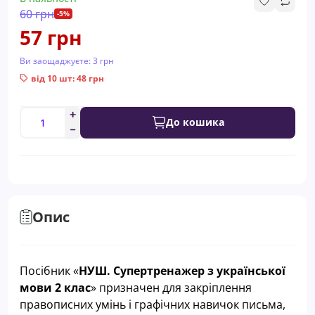
60 грн
-5%
57 грн
Ви заощаджуєте:
3 грн
від 10 шт: 48 грн
До кошика
Опис
Посібник «
НУШ.
Супертренажер
з української
мови
2 клас
» призначен для закріплення
правописних умінь і графічних навичок письма,