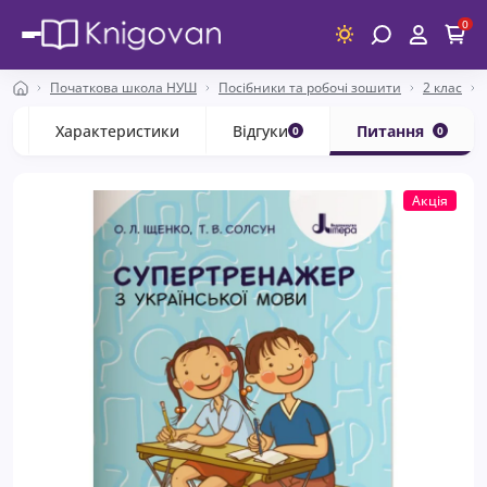
0
Початкова школа НУШ
Посібники та робочі зошити
2 клас
с
Характеристики
Відгуки
Питання
0
0
Акція