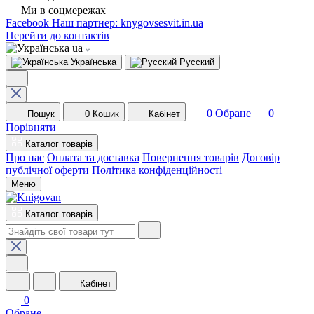
Ми в соцмережах
Facebook
Наш партнер: knygovsesvit.in.ua
Перейти до контактів
ua
Українська
Русский
0
Обране
0
Пошук
0
Кошик
Кабінет
Порівняти
Каталог товарів
Про нас
Оплата та доставка
Повернення товарів
Договір
публічної оферти
Політика конфіденційності
Меню
Каталог товарів
Кабінет
0
Обране