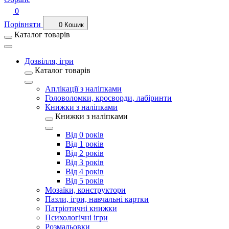
0
Порівняти
0
Кошик
Каталог товарів
Дозвілля, ігри
Каталог товарів
Аплікації з наліпками
Головоломки, кросворди, лабіринти
Книжки з наліпками
Книжки з наліпками
Від 0 років
Від 1 років
Від 2 років
Від 3 років
Від 4 років
Від 5 років
Мозаїки, конструктори
Пазли, ігри, навчальні картки
Патріотичні книжки
Психологічні ігри
Розмальовки