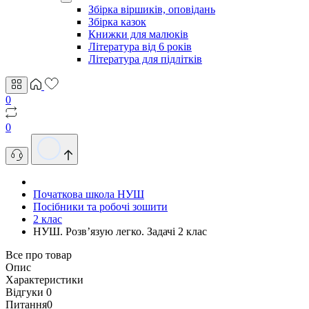
Збірка віршиків, оповідань
Збірка казок
Книжки для малюків
Література від 6 років
Література для підлітків
0
0
Початкова школа НУШ
Посібники та робочі зошити
2 клас
НУШ. Розв’язую легко. Задачі 2 клас
Все про товар
Опис
Характеристики
Відгуки
0
Питання
0