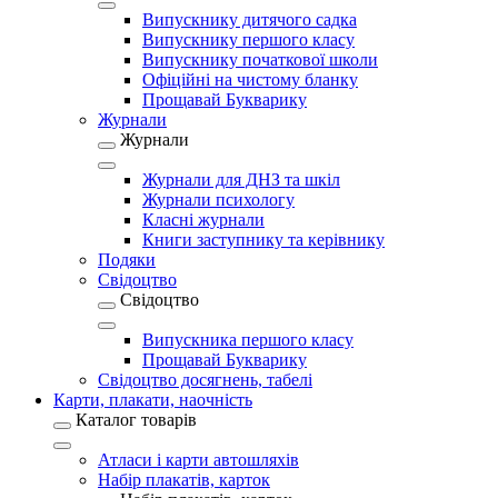
Випускнику дитячого садка
Випускнику першого класу
Випускнику початкової школи
Офіційні на чистому бланку
Прощавай Букварику
Журнали
Журнали
Журнали для ДНЗ та шкіл
Журнали психологу
Класні журнали
Книги заступнику та керівнику
Подяки
Свідоцтво
Свідоцтво
Випускника першого класу
Прощавай Букварику
Свідоцтво досягнень, табелі
Карти, плакати, наочність
Каталог товарів
Атласи і карти автошляхів
Набір плакатів, карток