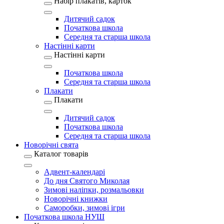
Набір плакатів, карток
Дитячий садок
Початкова школа
Середня та старша школа
Настінні карти
Настінні карти
Початкова школа
Середня та старша школа
Плакати
Плакати
Дитячий садок
Початкова школа
Середня та старша школа
Новорічні свята
Каталог товарів
Адвент-календарі
До дня Святого Миколая
Зимові наліпки, розмальовки
Новорічні книжки
Саморобки, зимові ігри
Початкова школа НУШ