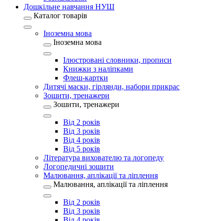
Дошкільне навчання НУШ
Каталог товарів
Іноземна мова
Іноземна мова
Ілюстровані словники, прописи
Книжки з наліпками
Флеш-картки
Дитячі маски, гірлянди, набори прикрас
Зошити, тренажери
Зошити, тренажери
Від 2 років
Від 3 років
Від 4 років
Від 5 років
Література вихователю та логопеду
Логопедичні зошити
Малювання, аплікації та ліплення
Малювання, аплікації та ліплення
Від 2 років
Від 3 років
Від 4 років