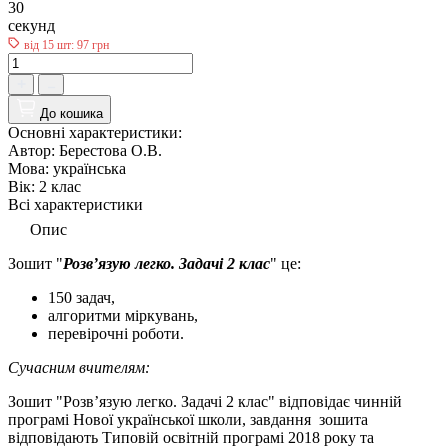
29
секунд
від 15 шт: 97 грн
До кошика
Основні характеристики:
Автор:
Берестова О.В.
Мова:
українська
Вік:
2 клас
Всі характеристики
Опис
Зошит "
Розв’язую легко. Задачі 2 клас
" це:
150 задач,
алгоритми мiркувань,
перевірочні роботи.
Сучасним вчителям:
Зошит "Розв’язую легко. Задачі 2 клас" відповідає чинній
програмі Нової української школи, з
авдання зошита
відповідають Типовій освітній програмі 2018 року та