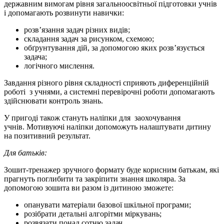
державним вимогам рівня загальноосвітньої підготовки учнів
і допомагають розвинути навички:
розв’язання задач різних видів;
складання задач за рисунком, схемою;
обґрунтування дій, за допомогою яких розв’язується
задача;
логічного мислення.
Завдання різного рівня складності сприяють диференційній
роботі з учнями, а системні перевірочні роботи допомагають
здійснювати контроль знань.
У пригоді також стануть наліпки для заохочування
учнів. Мотивуючі наліпки допоможуть налаштувати дитину
на позитивний результат.
Для батьків:
Зошит-тренажер зручного формату буде корисним батькам, які
прагнуть поглибити та закріпити знання школяра. За
допомогою зошита ви разом із дитиною зможете:
опанувати матеріали базової шкільної програми;
розібрати детальні алгорітми міркувань;
розвязати понад сотню задач.