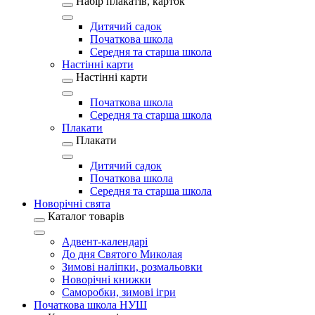
Набір плакатів, карток
Дитячий садок
Початкова школа
Середня та старша школа
Настінні карти
Настінні карти
Початкова школа
Середня та старша школа
Плакати
Плакати
Дитячий садок
Початкова школа
Середня та старша школа
Новорічні свята
Каталог товарів
Адвент-календарі
До дня Святого Миколая
Зимові наліпки, розмальовки
Новорічні книжки
Саморобки, зимові ігри
Початкова школа НУШ