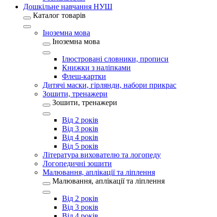
Дошкільне навчання НУШ
Каталог товарів
Іноземна мова
Іноземна мова
Ілюстровані словники, прописи
Книжки з наліпками
Флеш-картки
Дитячі маски, гірлянди, набори прикрас
Зошити, тренажери
Зошити, тренажери
Від 2 років
Від 3 років
Від 4 років
Від 5 років
Література вихователю та логопеду
Логопедичні зошити
Малювання, аплікації та ліплення
Малювання, аплікації та ліплення
Від 2 років
Від 3 років
Від 4 років