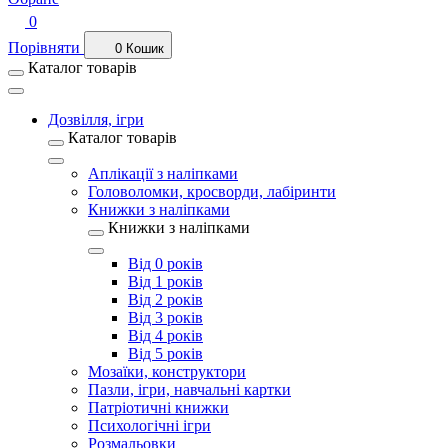
0
Порівняти
0
Кошик
Каталог товарів
Дозвілля, ігри
Каталог товарів
Аплікації з наліпками
Головоломки, кросворди, лабіринти
Книжки з наліпками
Книжки з наліпками
Від 0 років
Від 1 років
Від 2 років
Від 3 років
Від 4 років
Від 5 років
Мозаїки, конструктори
Пазли, ігри, навчальні картки
Патріотичні книжки
Психологічні ігри
Розмальовки