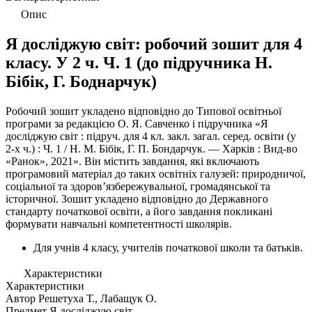
Опис
Я досліджую світ: робочий зошит для 4
класу. У 2 ч. Ч. 1 (до підручника Н.
Бібік, Г. Боднарчук)
Робочий зошит укладено відповідно до Типової освітньої
програми за редакцією О. Я. Савченко і підручника «Я
досліджую світ : підруч. для 4 кл. закл. загал. серед. освіти (у
2-х ч.) : Ч. 1 / Н. М. Бібік, Г. П. Бондарчук. — Харків : Вид-во
«Ранок», 2021». Він містить завдання, які включають
програмовий матеріал до таких освітніх галузей: природничої,
соціальної та здоровʼязбережувальної, громадянської та
історичної. Зошит укладено відповідно до Державного
стандарту початкової освіти, а його завдання покликані
формувати навчальні компетентності школярів.
Для учнів 4 класу, учителів початкової школи та батьків.
Характеристики
Характеристики
Автор
Решетуха Т., Лабащук О.
Предмет
Я досліджую світ