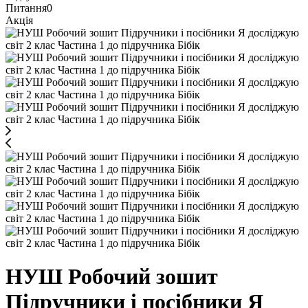
Питання
0
Акція
НУШ Робочий зошит
Пiдручники i посiбники Я