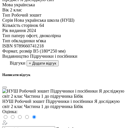
Мова
українська
Вік
2 клас
Тип
Робочий зошит
Серія
Нова українська школа (НУШ)
Кількість сторінок
64
Рік видання
2024
Тип паперу
офсет, двоколірна
Тип обкладинки
м'яка
ISBN
9789660741218
Формат, розмір
В5 (180*250 мм)
Видавництво
Підручники і посібники
Відгуки
+ Додати відгук
Написати відгук
НУШ Робочий зошит Пiдручники i посiбники Я досліджую
світ 2 клас Частина 1 до підручника Бібік
Оцінка: