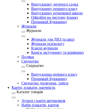
Випускнику дитячого садка
Випускнику першого класу
Випускнику початкової школи
Офіційні на чистому бланку
Прощавай Букварику
Журнали
Журнали
Журнали для ДНЗ та шкіл
Журнали психологу
Класні журнали
Книги заступнику та керівнику
Подяки
Свідоцтво
Свідоцтво
Випускника першого класу
Прощавай Букварику
Свідоцтво досягнень, табелі
Карти, плакати, наочність
Каталог товарів
Атласи і карти автошляхів
Набір плакатів, карток