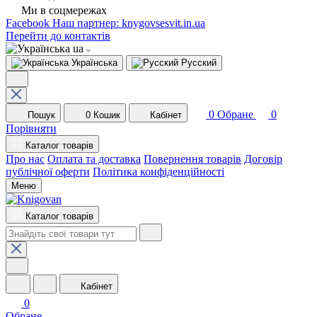
Ми в соцмережах
Facebook
Наш партнер: knygovsesvit.in.ua
Перейти до контактів
ua
Українська
Русский
0
Обране
0
Пошук
0
Кошик
Кабінет
Порівняти
Каталог товарів
Про нас
Оплата та доставка
Повернення товарів
Договір
публічної оферти
Політика конфіденційності
Меню
Каталог товарів
Кабінет
0
Обране