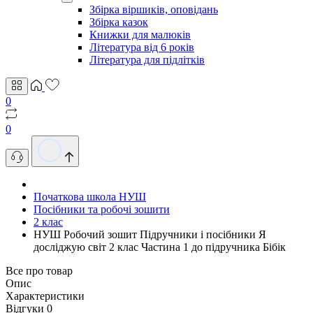
Збірка віршиків, оповідань
Збірка казок
Книжки для малюків
Література від 6 років
Література для підлітків
0
0
Початкова школа НУШ
Посібники та робочі зошити
2 клас
НУШ Робочий зошит Пiдручники i посiбники Я
досліджую світ 2 клас Частина 1 до підручника Бібік
Все про товар
Опис
Характеристики
Відгуки
0