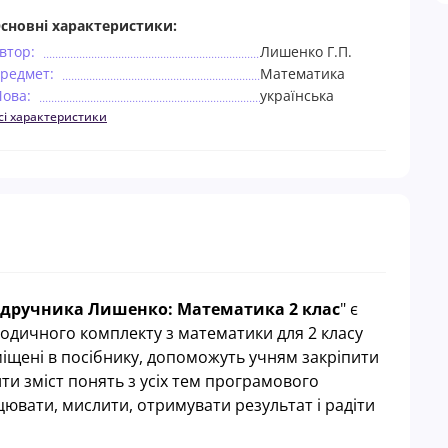
сновні характеристики:
втор:
Лишенко Г.П.
редмет:
Математика
ова:
українська
сі характеристики
ідручника Лишенко: Математика 2 клас
" є
одичного комплекту з математики для 2 класу
міщені в посібнику, допоможуть учням закріпити
ти зміст понять з усіх тем програмового
ювати, мислити, отримувати результат і радіти