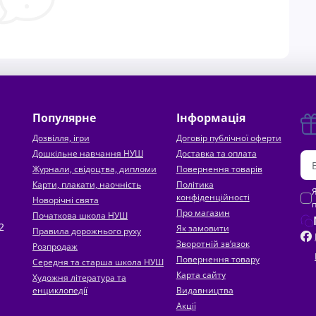
Популярне
Інформація
Дозвілля, ігри
Договір публічної оферти
Дошкільне навчання НУШ
Доставка та оплата
Журнали, свідоцтва, дипломи
Повернення товарів
Карти, плакати, наочність
Політика
конфіденційності
Новорічні свята
Про магазин
Початкова школа НУШ
2
Як замовити
Правила дорожнього руху
Зворотній зв’язок
Розпродаж
Повернення товару
Середня та старша школа НУШ
Карта сайту
Художня література та
енциклопедії
Видавництва
Акції