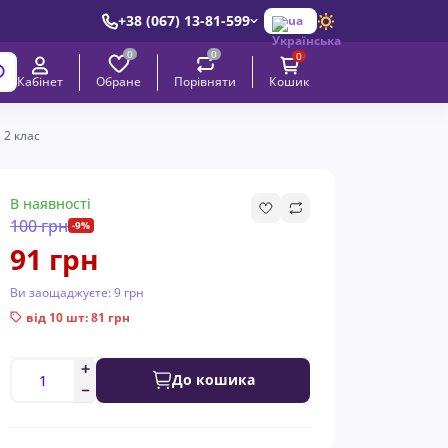
+38 (067) 13-81-599
ua
0
0
0
Обране
Порівняти
Кабінет
Кошик
 2 клас
В наявності
100 грн
-9%
91 грн
Ви заощаджуєте:
9 грн
від 10 шт: 81 грн
До кошика