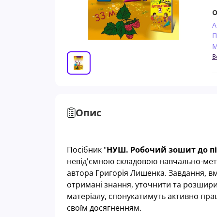
О
А
П
М
В
Опис
Посiбник "
НУШ. Робочий зошит до п
невід'ємною складовою навчально-мет
автора Григорія Лишенка. Завдання, в
отримані знання, уточнити та розшири
матеріалу, спонукатимуть активно прац
своїм досягненням.