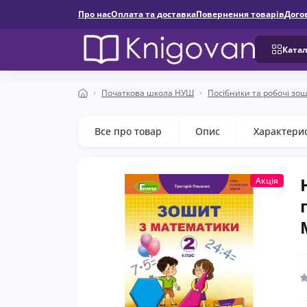
Про нас
Оплата та доставка
Повернення товарів
Дого
Катал
Початкова школа НУШ
Посібники та робочі зо
Все про товар
Опис
Характери
Акція