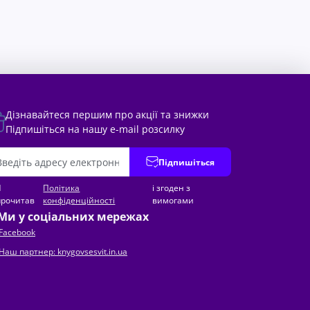
Дізнавайтеся першим про акції та знижки
Підпишіться на нашу e-mail розсилку
Підпишіться
Я
Політика
і згоден з
прочитав
конфіденційності
вимогами
Ми у соціальних мережах
Facebook
Наш партнер: knygovsesvit.in.ua