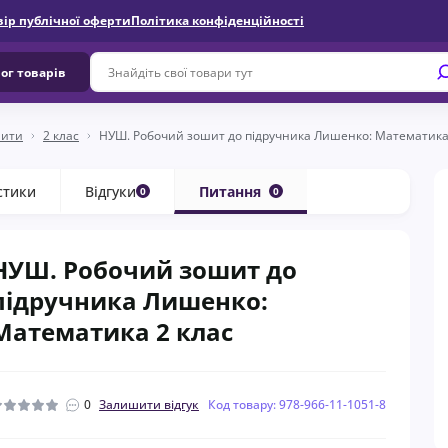
вір публічної оферти
Політика конфіденційності
ог товарів
шити
2 клас
НУШ. Робочий зошит до підручника Лишенко: Математика
стики
Відгуки
Питання
0
0
НУШ. Робочий зошит до
підручника Лишенко:
Математика 2 клас
0
Залишити відгук
Код товару: 978-966-11-1051-8