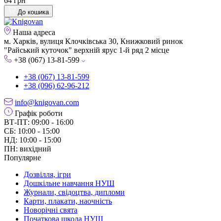
64 грн
До кошика
Наша адреса
м. Харків, вулиця Клочківська 30, Книжковий ринок
"Райський куточок" верхній ярус 1-й ряд 2 місце
+38 (067) 13-81-599
+38 (067) 13-81-599
+38 (096) 62-96-212
info@knigovan.com
Графік роботи
ВТ-ПТ: 09:00 - 16:00
СБ: 10:00 - 15:00
НД: 10:00 - 15:00
ПН: вихідний
Популярне
Дозвілля, ігри
Дошкільне навчання НУШ
Журнали, свідоцтва, дипломи
Карти, плакати, наочність
Новорічні свята
Початкова школа НУШ