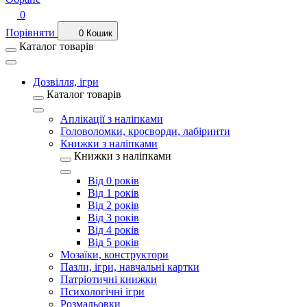
0
Порівняти
0
Кошик
Каталог товарів
Дозвілля, ігри
Каталог товарів
Аплікації з наліпками
Головоломки, кросворди, лабіринти
Книжки з наліпками
Книжки з наліпками
Від 0 років
Від 1 років
Від 2 років
Від 3 років
Від 4 років
Від 5 років
Мозаїки, конструктори
Пазли, ігри, навчальні картки
Патріотичні книжки
Психологічні ігри
Розмальовки