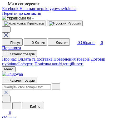
Ми в соцмережах
Facebook
Наш партнер: knygovsesvit.in.ua
Перейти до контактів
ua
Українська
Русский
0
Обране
0
Пошук
0
Кошик
Кабінет
Порівняти
Каталог товарів
Про нас
Оплата та доставка
Повернення товарів
Договір
публічної оферти
Політика конфіденційності
Меню
Каталог товарів
Кабінет
0
Обране