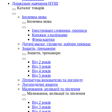
Дошкільне навчання НУШ
Каталог товарів
Іноземна мова
Іноземна мова
Ілюстровані словники, прописи
Книжки з наліпками
Флеш-картки
Дитячі маски, гірлянди, набори прикрас
Зошити, тренажери
Зошити, тренажери
Від 2 років
Від 3 років
Від 4 років
Від 5 років
Література вихователю та логопеду
Логопедичні зошити
Малювання, аплікації та ліплення
Малювання, аплікації та ліплення
Від 2 років
Від 3 років
Від 4 років