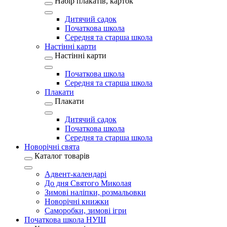
Набір плакатів, карток
Дитячий садок
Початкова школа
Середня та старша школа
Настінні карти
Настінні карти
Початкова школа
Середня та старша школа
Плакати
Плакати
Дитячий садок
Початкова школа
Середня та старша школа
Новорічні свята
Каталог товарів
Адвент-календарі
До дня Святого Миколая
Зимові наліпки, розмальовки
Новорічні книжки
Саморобки, зимові ігри
Початкова школа НУШ