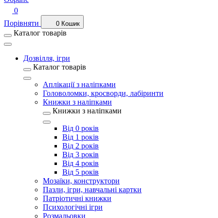
0
Порівняти
0
Кошик
Каталог товарів
Дозвілля, ігри
Каталог товарів
Аплікації з наліпками
Головоломки, кросворди, лабіринти
Книжки з наліпками
Книжки з наліпками
Від 0 років
Від 1 років
Від 2 років
Від 3 років
Від 4 років
Від 5 років
Мозаїки, конструктори
Пазли, ігри, навчальні картки
Патріотичні книжки
Психологічні ігри
Розмальовки