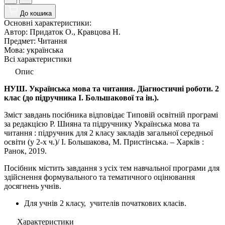
До кошика
Основні характеристики:
Автор:
Придаток О., Кравцова Н.
Предмет:
Читання
Мова:
українська
Всі характеристики
Опис
НУШ. Українська мова та читання. Діагностичні роботи. 2
клас (до підручника І. Большакової та ін.).
Зміст завдань посібника відповідає Типовій освітній програмі
за редакцією Р. Шияна та підручнику Українська мова та
читання : підручник для 2 класу закладів загальної середньої
освіти (у 2-х ч.)/ І. Большакова, М. Пристінська. – Харків :
Ранок, 2019.
Посібник містить завдання з усіх тем навчальної програми для
здійснення формувального та тематичного оцінювання
досягнень учнів.
Для учнів 2 класу, учителів початкових класів.
Характеристики