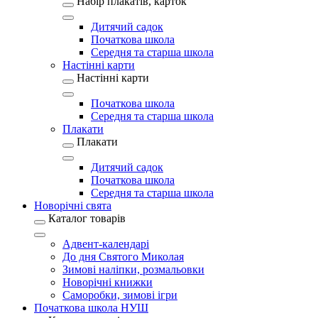
Набір плакатів, карток
Дитячий садок
Початкова школа
Середня та старша школа
Настінні карти
Настінні карти
Початкова школа
Середня та старша школа
Плакати
Плакати
Дитячий садок
Початкова школа
Середня та старша школа
Новорічні свята
Каталог товарів
Адвент-календарі
До дня Святого Миколая
Зимові наліпки, розмальовки
Новорічні книжки
Саморобки, зимові ігри
Початкова школа НУШ