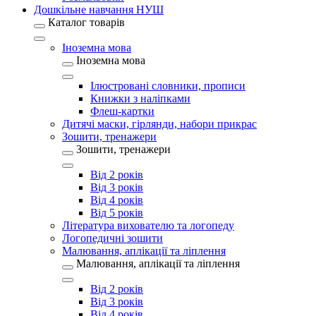
Дошкільне навчання НУШ
Каталог товарів
Іноземна мова
Іноземна мова
Ілюстровані словники, прописи
Книжки з наліпками
Флеш-картки
Дитячі маски, гірлянди, набори прикрас
Зошити, тренажери
Зошити, тренажери
Від 2 років
Від 3 років
Від 4 років
Від 5 років
Література вихователю та логопеду
Логопедичні зошити
Малювання, аплікації та ліплення
Малювання, аплікації та ліплення
Від 2 років
Від 3 років
Від 4 років