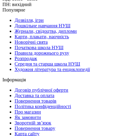
ПН: вихідний
Популярне
Дозвілля, ігри
Дошкільне навчання НУШ
Журнали, свідоцтва, дипломи
Карти, плакати, наочність
Новорічні свята
Початкова школа НУШ
Правила дорожнього руху
Розпродаж
Середня та старша школа НУШ
Художня література та енциклопедії
Інформація
Договір публічної оферти
Доставка та оплата
Повернення товарів
Політика конфіденційності
Про магазин
Як замовити
Зворотній зв’язок
Повернення товару
Карта сайту