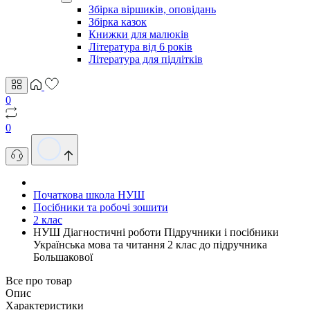
Збірка віршиків, оповідань
Збірка казок
Книжки для малюків
Література від 6 років
Література для підлітків
0
0
Початкова школа НУШ
Посібники та робочі зошити
2 клас
НУШ Діагностичні роботи Пiдручники i посiбники
Українська мова та читання 2 клас до підручника
Большакової
Все про товар
Опис
Характеристики