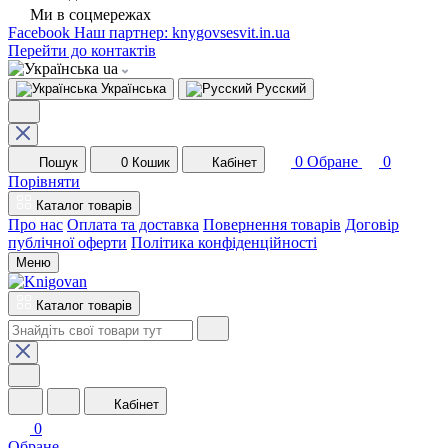
Ми в соцмережах
Facebook
Наш партнер: knygovsesvit.in.ua
Перейти до контактів
ua
Українська
Русский
0
Обране
0
Пошук
0
Кошик
Кабінет
Порівняти
Каталог товарів
Про нас
Оплата та доставка
Повернення товарів
Договір
публічної оферти
Політика конфіденційності
Меню
Каталог товарів
Кабінет
0
Обране