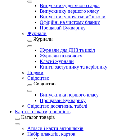
Випускнику дитячого садка
Випускнику першого класу
Випускнику початкової школи
Офіційні на чистому бланку
Прощавай Букварику
Журнали
Журнали
Журнали для ДНЗ та шкіл
Журнали психологу
Класні журнали
Книги заступнику та керівнику
Подяки
Свідоцтво
Свідоцтво
Випускника першого класу
Прощавай Букварику
Свідоцтво досягнень, табелі
Карти, плакати, наочність
Каталог товарів
Атласи і карти автошляхів
Набір плакатів, карток