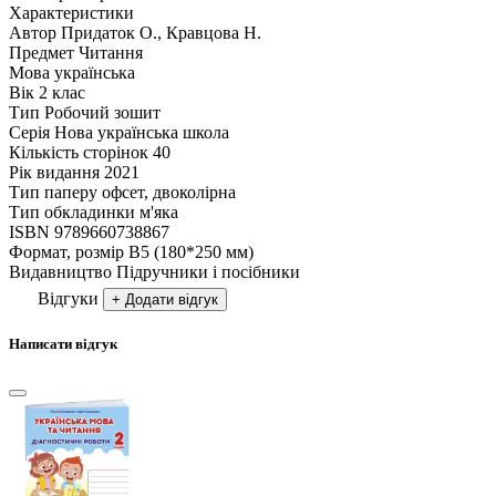
Характеристики
Автор
Придаток О., Кравцова Н.
Предмет
Читання
Мова
українська
Вік
2 клас
Тип
Робочий зошит
Серія
Нова українська школа
Кількість сторінок
40
Рік видання
2021
Тип паперу
офсет, двоколірна
Тип обкладинки
м'яка
ISBN
9789660738867
Формат, розмір
В5 (180*250 мм)
Видавництво
Підручники і посібники
Відгуки
+ Додати відгук
Написати відгук