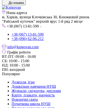
До кошика
Наша адреса
м. Харків, вулиця Клочківська 30, Книжковий ринок
"Райський куточок" верхній ярус 1-й ряд 2 місце
+38 (067) 13-81-599
+38 (067) 13-81-599
+38 (096) 62-96-212
info@knigovan.com
Графік роботи
ВТ-ПТ: 09:00 - 16:00
СБ: 10:00 - 15:00
НД: 10:00 - 15:00
ПН: вихідний
Популярне
Дозвілля, ігри
Дошкільне навчання НУШ
Журнали, свідоцтва, дипломи
Карти, плакати, наочність
Новорічні свята
Початкова школа НУШ