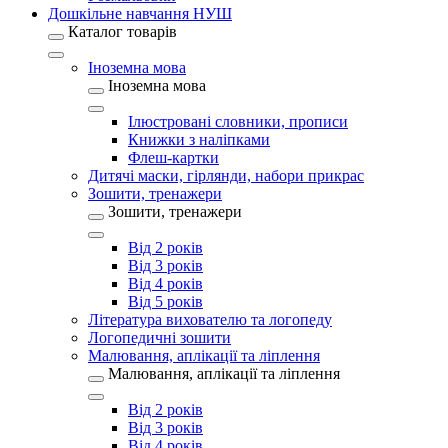
Дошкільне навчання НУШ
Каталог товарів
Іноземна мова
Іноземна мова
Ілюстровані словники, прописи
Книжки з наліпками
Флеш-картки
Дитячі маски, гірлянди, набори прикрас
Зошити, тренажери
Зошити, тренажери
Від 2 років
Від 3 років
Від 4 років
Від 5 років
Література вихователю та логопеду
Логопедичні зошити
Малювання, аплікації та ліплення
Малювання, аплікації та ліплення
Від 2 років
Від 3 років
Від 4 років