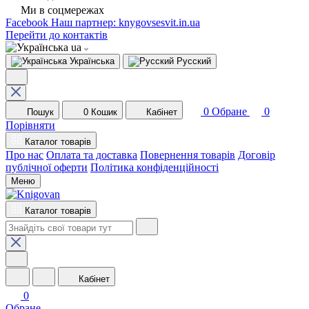
Ми в соцмережах
Facebook
Наш партнер: knygovsesvit.in.ua
Перейти до контактів
ua
Українська
Русский
0
Обране
0
Пошук
0
Кошик
Кабінет
Порівняти
Каталог товарів
Про нас
Оплата та доставка
Повернення товарів
Договір
публічної оферти
Політика конфіденційності
Меню
Каталог товарів
Кабінет
0
Обране