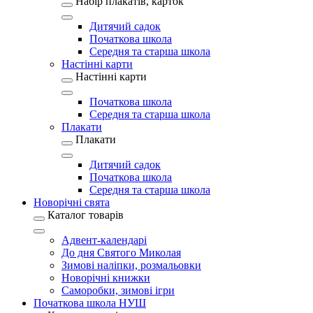
Набір плакатів, карток
Дитячий садок
Початкова школа
Середня та старша школа
Настінні карти
Настінні карти
Початкова школа
Середня та старша школа
Плакати
Плакати
Дитячий садок
Початкова школа
Середня та старша школа
Новорічні свята
Каталог товарів
Адвент-календарі
До дня Святого Миколая
Зимові наліпки, розмальовки
Новорічні книжки
Саморобки, зимові ігри
Початкова школа НУШ