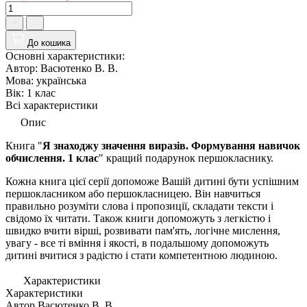
До кошика
Основні характеристики:
Автор:
Васютенко В. В.
Мова:
українська
Вік:
1 клас
Всі характеристики
Опис
Книга "
Я знаходжу значення виразів. Формування навичок
обчислення. 1 клас
" кращий подарунок першокласнику.
Кожна книга цієї серії допоможе Вашій дитині бути успішним
першокласником або першокласницею. Він навчиться
правильно розуміти слова і пропозиції, складати тексти і
свідомо їх читати. Також книги допоможуть з легкістю і
швидко вчити вірші, розвивати пам'ять, логічне мислення,
увагу - все ті вміння і якості, в подальшому допоможуть
дитині вчитися з радістю і стати компетентною людиною.
Характеристики
Характеристики
Автор
Васютенко В. В.