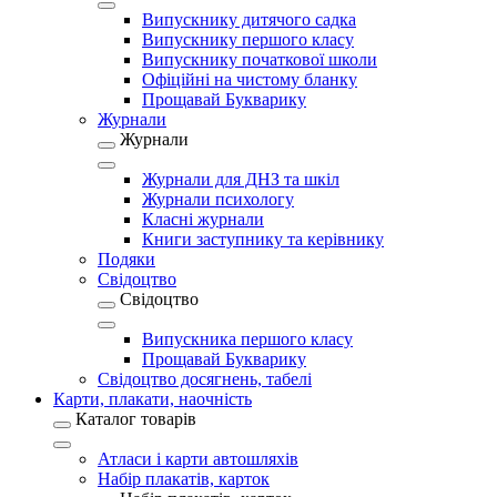
Випускнику дитячого садка
Випускнику першого класу
Випускнику початкової школи
Офіційні на чистому бланку
Прощавай Букварику
Журнали
Журнали
Журнали для ДНЗ та шкіл
Журнали психологу
Класні журнали
Книги заступнику та керівнику
Подяки
Свідоцтво
Свідоцтво
Випускника першого класу
Прощавай Букварику
Свідоцтво досягнень, табелі
Карти, плакати, наочність
Каталог товарів
Атласи і карти автошляхів
Набір плакатів, карток