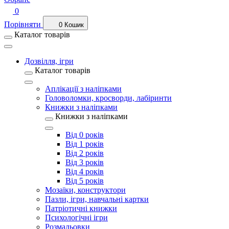
0
Порівняти
0
Кошик
Каталог товарів
Дозвілля, ігри
Каталог товарів
Аплікації з наліпками
Головоломки, кросворди, лабіринти
Книжки з наліпками
Книжки з наліпками
Від 0 років
Від 1 років
Від 2 років
Від 3 років
Від 4 років
Від 5 років
Мозаїки, конструктори
Пазли, ігри, навчальні картки
Патріотичні книжки
Психологічні ігри
Розмальовки