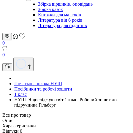
Збірка віршиків, оповідань
Збірка казок
Книжки для малюків
Література від 6 років
Література для підлітків
0
0
Початкова школа НУШ
Посібники та робочі зошити
1 клас
НУШ. Я досліджую світ 1 клас. Робочий зошит до
підручника Гільберг
Все про товар
Опис
Характеристики
Відгуки
0