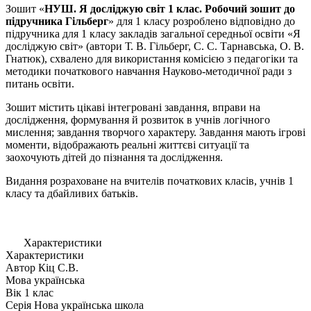
Зошит «
НУШ. Я досліджую світ 1 клас. Робочий зошит до
підручника Гільберг
» для 1 класу розроблено відповідно до
підручника для 1 класу закладів загальної середньої освіти «Я
досліджую світ» (автори Т. В. Гільберг, С. С. Тарнавська, О. В.
Гнатюк), схвалено для використання комісією з педагогіки та
методики початкового навчання Науково-методичної ради з
питань освіти.
Зошит містить цікаві інтегровані завдання, вправи на
дослідження, формування й розвиток в учнів логічного
мислення; завдання творчого характеру. Завдання мають ігрові
моменти, відображають реальні життєві ситуації та
заохочують дітей до пізнання та дослідження.
Видання розраховане на вчителів початкових класів, учнів 1
класу та дбайливих батьків.
Характеристики
Характеристики
Автор
Кiц С.В.
Мова
українська
Вік
1 клас
Серія
Нова українська школа