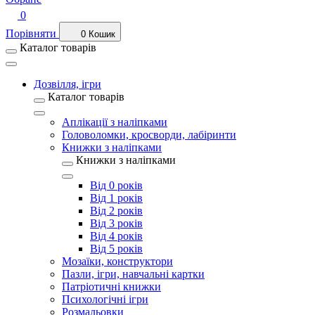
0
Порівняти
0
Кошик
Каталог товарів
Дозвілля, ігри
Каталог товарів
Аплікації з наліпками
Головоломки, кросворди, лабіринти
Книжки з наліпками
Книжки з наліпками
Від 0 років
Від 1 років
Від 2 років
Від 3 років
Від 4 років
Від 5 років
Мозаїки, конструктори
Пазли, ігри, навчальні картки
Патріотичні книжки
Психологічні ігри
Розмальовки