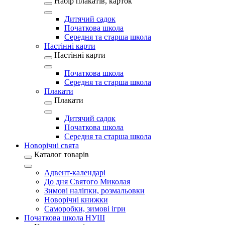
Набір плакатів, карток
Дитячий садок
Початкова школа
Середня та старша школа
Настінні карти
Настінні карти
Початкова школа
Середня та старша школа
Плакати
Плакати
Дитячий садок
Початкова школа
Середня та старша школа
Новорічні свята
Каталог товарів
Адвент-календарі
До дня Святого Миколая
Зимові наліпки, розмальовки
Новорічні книжки
Саморобки, зимові ігри
Початкова школа НУШ