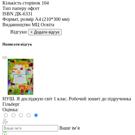
Кількість сторінок
104
Тип паперу
офсет
ISBN
ДК-6331
Формат, розмір
А4 (210*300 мм)
Видавництво
МЦ Освіта
Відгуки
+ Додати відгук
Написати відгук
НУШ. Я досліджую світ 1 клас. Робочий зошит до підручника
Гільберг
Оцінка:
Ваше ім’я