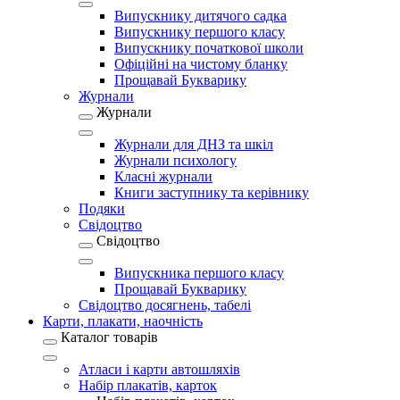
Випускнику дитячого садка
Випускнику першого класу
Випускнику початкової школи
Офіційні на чистому бланку
Прощавай Букварику
Журнали
Журнали
Журнали для ДНЗ та шкіл
Журнали психологу
Класні журнали
Книги заступнику та керівнику
Подяки
Свідоцтво
Свідоцтво
Випускника першого класу
Прощавай Букварику
Свідоцтво досягнень, табелі
Карти, плакати, наочність
Каталог товарів
Атласи і карти автошляхів
Набір плакатів, карток