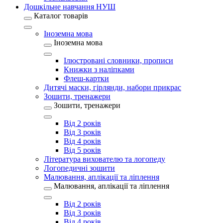
Дошкільне навчання НУШ
Каталог товарів
Іноземна мова
Іноземна мова
Ілюстровані словники, прописи
Книжки з наліпками
Флеш-картки
Дитячі маски, гірлянди, набори прикрас
Зошити, тренажери
Зошити, тренажери
Від 2 років
Від 3 років
Від 4 років
Від 5 років
Література вихователю та логопеду
Логопедичні зошити
Малювання, аплікації та ліплення
Малювання, аплікації та ліплення
Від 2 років
Від 3 років
Від 4 років