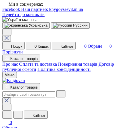
Ми в соцмережах
Facebook
Наш партнер: knygovsesvit.in.ua
Перейти до контактів
ua
Українська
Русский
0
Обране
0
Пошук
0
Кошик
Кабінет
Порівняти
Каталог товарів
Про нас
Оплата та доставка
Повернення товарів
Договір
публічної оферти
Політика конфіденційності
Меню
Каталог товарів
Кабінет
0
Обране