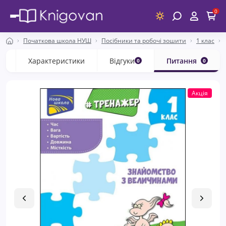
0
Початкова школа НУШ
Посібники та робочі зошити
1 клас
с
Характеристики
Відгуки
Питання
0
0
Акція