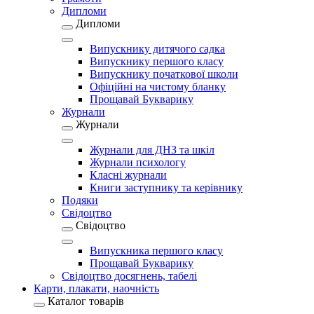
Дипломи
Дипломи
Випускнику дитячого садка
Випускнику першого класу
Випускнику початкової школи
Офіційні на чистому бланку
Прощавай Букварику
Журнали
Журнали
Журнали для ДНЗ та шкіл
Журнали психологу
Класні журнали
Книги заступнику та керівнику
Подяки
Свідоцтво
Свідоцтво
Випускника першого класу
Прощавай Букварику
Свідоцтво досягнень, табелі
Карти, плакати, наочність
Каталог товарів