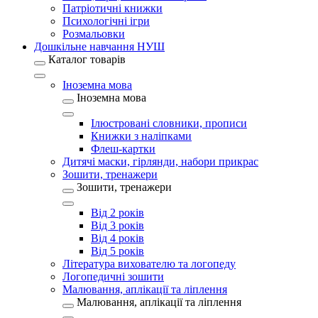
Патріотичні книжки
Психологічні ігри
Розмальовки
Дошкільне навчання НУШ
Каталог товарів
Іноземна мова
Іноземна мова
Ілюстровані словники, прописи
Книжки з наліпками
Флеш-картки
Дитячі маски, гірлянди, набори прикрас
Зошити, тренажери
Зошити, тренажери
Від 2 років
Від 3 років
Від 4 років
Від 5 років
Література вихователю та логопеду
Логопедичні зошити
Малювання, аплікації та ліплення
Малювання, аплікації та ліплення