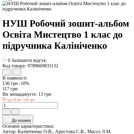
НУШ Робочий зошит-альбом
Освіта Мистецтво 1 клас до
підручника Калiнiченко
0
Залишити відгук
Код товару: 9789669831132
В наявності
130 грн
-10%
117 грн
Ви заощаджуєте:
13 грн
від 10 шт: 104 грн
До кошика
Основні характеристики:
Автор:
Калініченко О.В., Аристова С.В., Масол Л.М.