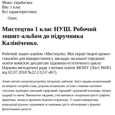
Мова:
українська
Вік:
1 клас
Всі характеристики
Опис
Мистецтво 1 клас НУШ. Робочий
зошит-альбом до підручника
Калiнiченко.
Робочий зошит-альбом «Мистецтво. Мої перші творчі кроки»
схвалено для використання у закладах загальної середньої
освіти комісією дисциплін художньо-естетичного циклу
Науково-методичної ради з питань освіти МОНУ (Лист ІМЗО
від 02.07.2018 №22.1/12-Г-467).
Зошит містить поурочні розробки, інструкції, шаблони. Зміст завдань налаштований
на інтереси і потреби учнів, доцільно встановлює зв’язки з іншими освітніми
галузями, відтворює шкільний, природний, народний і державний календарі, місцеві
традиції та звичаї. Виконуючи завдання, учні навчаться створювати прості графічні
примітиви, зможуть проявити творчіть та фантазію. У зошиті використано
репродукції відомих художників та запитання для їх обговорення у форматі
фасилітованої дискусії.