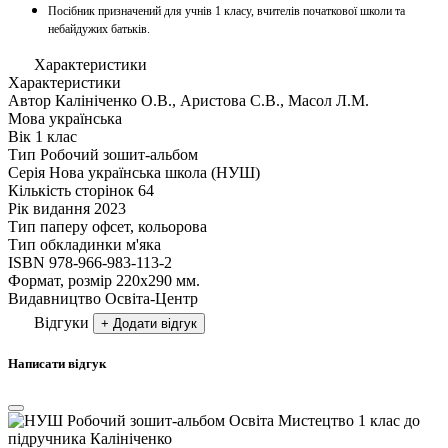
Посібник призначений для учнів 1 класу, вчителів початкової школи та
небайдужих батьків.
Характеристики
Характеристики
Автор
Калініченко О.В., Аристова С.В., Масол Л.М.
Мова
українська
Вік
1 клас
Тип
Робочий зошит-альбом
Серія
Нова українська школа (НУШ)
Кількість сторінок
64
Рік видання
2023
Тип паперу
офсет, кольорова
Тип обкладинки
м'яка
ISBN
978-966-983-113-2
Формат, розмір
220х290 мм.
Видавництво
Освіта-Центр
Відгуки
+ Додати відгук
Написати відгук