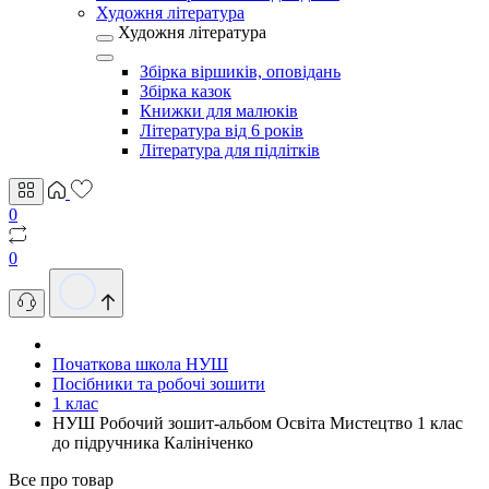
Художня література
Художня література
Збірка віршиків, оповідань
Збірка казок
Книжки для малюків
Література від 6 років
Література для підлітків
0
0
Початкова школа НУШ
Посібники та робочі зошити
1 клас
НУШ Робочий зошит-альбом Освіта Мистецтво 1 клас
до підручника Калiнiченко
Все про товар