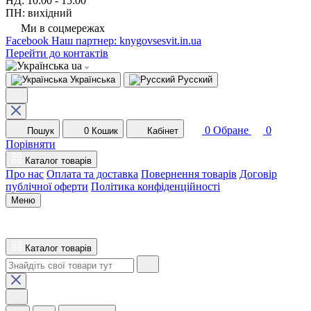
НД: 10:00 - 15:00
ПН: вихідний
Ми в соцмережах
Facebook
Наш партнер: knygovsesvit.in.ua
Перейти до контактів
ua
Українська
Русский
0
Обране
0
Пошук
0
Кошик
Кабінет
Порівняти
Каталог товарів
Про нас
Оплата та доставка
Повернення товарів
Договір
публічної оферти
Політика конфіденційності
Меню
Каталог товарів