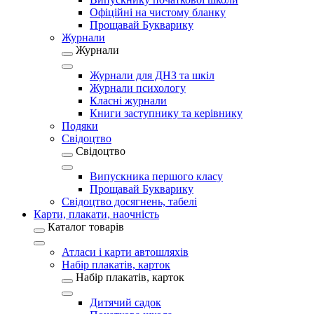
Офіційні на чистому бланку
Прощавай Букварику
Журнали
Журнали
Журнали для ДНЗ та шкіл
Журнали психологу
Класні журнали
Книги заступнику та керівнику
Подяки
Свідоцтво
Свідоцтво
Випускника першого класу
Прощавай Букварику
Свідоцтво досягнень, табелі
Карти, плакати, наочність
Каталог товарів
Атласи і карти автошляхів
Набір плакатів, карток
Набір плакатів, карток
Дитячий садок