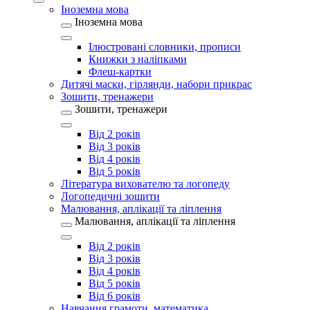
Іноземна мова
Іноземна мова
Ілюстровані словники, прописи
Книжки з наліпками
Флеш-картки
Дитячі маски, гірлянди, набори прикрас
Зошити, тренажери
Зошити, тренажери
Від 2 років
Від 3 років
Від 4 років
Від 5 років
Література вихователю та логопеду
Логопедичні зошити
Малювання, аплікації та ліплення
Малювання, аплікації та ліплення
Від 2 років
Від 3 років
Від 4 років
Від 5 років
Від 6 років
Навчання грамоти, математика