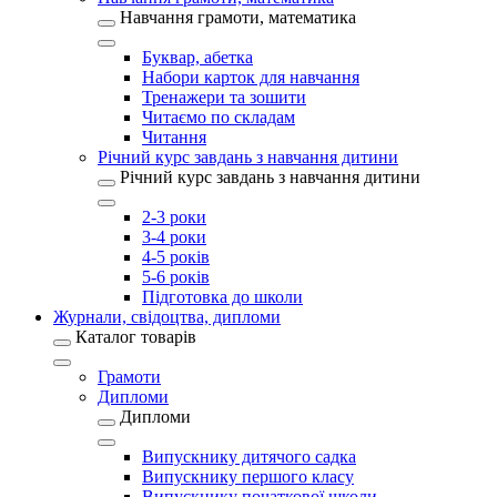
Навчання грамоти, математика
Буквар, абетка
Набори карток для навчання
Тренажери та зошити
Читаємо по складам
Читання
Річний курс завдань з навчання дитини
Річний курс завдань з навчання дитини
2-3 роки
3-4 роки
4-5 років
5-6 років
Підготовка до школи
Журнали, свідоцтва, дипломи
Каталог товарів
Грамоти
Дипломи
Дипломи
Випускнику дитячого садка
Випускнику першого класу
Випускнику початкової школи