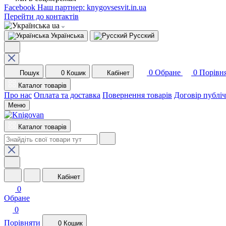
Facebook
Наш партнер: knygovsesvit.in.ua
Перейти до контактів
ua
Українська
Русский
0
Обране
0
Порівн
Пошук
0
Кошик
Кабінет
Каталог товарів
Про нас
Оплата та доставка
Повернення товарів
Договір публі
Меню
Каталог товарів
Кабінет
0
Обране
0
Порівняти
0
Кошик