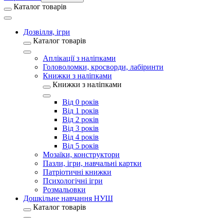
Каталог товарів
Дозвілля, ігри
Каталог товарів
Аплікації з наліпками
Головоломки, кросворди, лабіринти
Книжки з наліпками
Книжки з наліпками
Від 0 років
Від 1 років
Від 2 років
Від 3 років
Від 4 років
Від 5 років
Мозаїки, конструктори
Пазли, ігри, навчальні картки
Патріотичні книжки
Психологічні ігри
Розмальовки
Дошкільне навчання НУШ
Каталог товарів