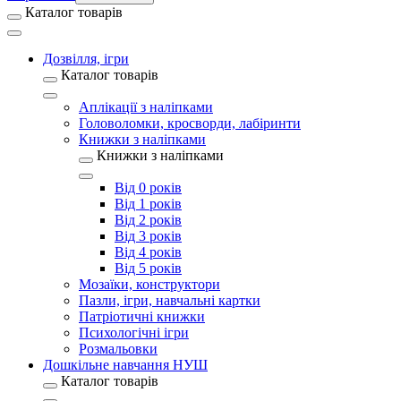
Каталог товарів
Дозвілля, ігри
Каталог товарів
Аплікації з наліпками
Головоломки, кросворди, лабіринти
Книжки з наліпками
Книжки з наліпками
Від 0 років
Від 1 років
Від 2 років
Від 3 років
Від 4 років
Від 5 років
Мозаїки, конструктори
Пазли, ігри, навчальні картки
Патріотичні книжки
Психологічні ігри
Розмальовки
Дошкільне навчання НУШ
Каталог товарів