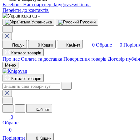
Facebook
Наш партнер: knygovsesvit.in.ua
Перейти до контактів
ua
Українська
Русский
0
Обране
0
Порівн
Пошук
0
Кошик
Кабінет
Каталог товарів
Про нас
Оплата та доставка
Повернення товарів
Договір публі
Меню
Каталог товарів
Кабінет
0
Обране
0
Порівняти
0
Кошик