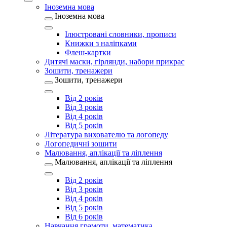
Іноземна мова
Іноземна мова
Ілюстровані словники, прописи
Книжки з наліпками
Флеш-картки
Дитячі маски, гірлянди, набори прикрас
Зошити, тренажери
Зошити, тренажери
Від 2 років
Від 3 років
Від 4 років
Від 5 років
Література вихователю та логопеду
Логопедичні зошити
Малювання, аплікації та ліплення
Малювання, аплікації та ліплення
Від 2 років
Від 3 років
Від 4 років
Від 5 років
Від 6 років
Навчання грамоти, математика