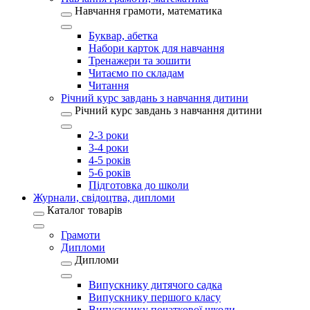
Навчання грамоти, математика
Буквар, абетка
Набори карток для навчання
Тренажери та зошити
Читаємо по складам
Читання
Річний курс завдань з навчання дитини
Річний курс завдань з навчання дитини
2-3 роки
3-4 роки
4-5 років
5-6 років
Підготовка до школи
Журнали, свідоцтва, дипломи
Каталог товарів
Грамоти
Дипломи
Дипломи
Випускнику дитячого садка
Випускнику першого класу
Випускнику початкової школи