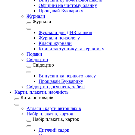
Офіційні на чистому бланку
Прощавай Букварику
Журнали
Журнали
Журнали для ДНЗ та шкіл
Журнали психологу
Класні журнали
Книги заступнику та керівнику
Подяки
Свідоцтво
Свідоцтво
Випускника першого класу
Прощавай Букварику
Свідоцтво досягнень, табелі
Карти, плакати, наочність
Каталог товарів
Атласи і карти автошляхів
Набір плакатів, карток
Набір плакатів, карток
Дитячий садок