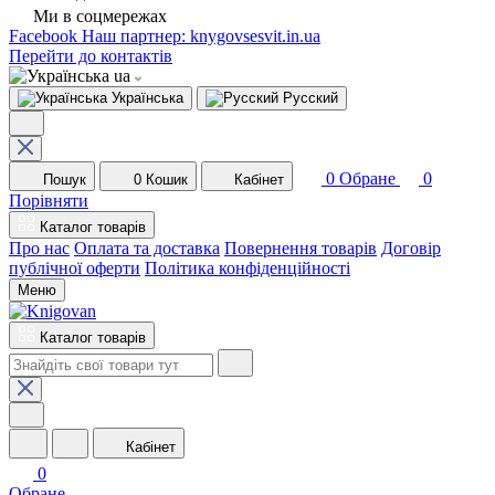
Ми в соцмережах
Facebook
Наш партнер: knygovsesvit.in.ua
Перейти до контактів
ua
Українська
Русский
0
Обране
0
Пошук
0
Кошик
Кабінет
Порівняти
Каталог товарів
Про нас
Оплата та доставка
Повернення товарів
Договір
публічної оферти
Політика конфіденційності
Меню
Каталог товарів
Кабінет
0
Обране