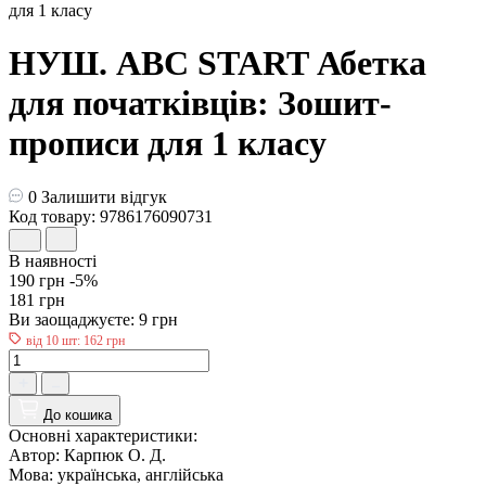
НУШ. ABC START Абетка
для початківців: Зошит-
прописи для 1 класу
0
Залишити відгук
Код товару: 9786176090731
В наявності
190 грн
-5%
181 грн
Ви заощаджуєте:
9 грн
від 10 шт: 162 грн
До кошика
Основні характеристики:
Автор:
Карпюк О. Д.
Мова:
українська, англійська