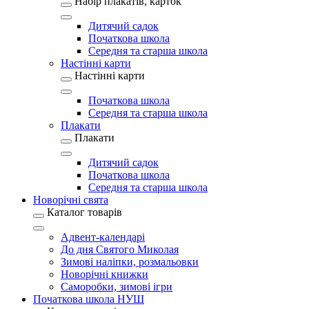
Набір плакатів, карток
Дитячий садок
Початкова школа
Середня та старша школа
Настінні карти
Настінні карти
Початкова школа
Середня та старша школа
Плакати
Плакати
Дитячий садок
Початкова школа
Середня та старша школа
Новорічні свята
Каталог товарів
Адвент-календарі
До дня Святого Миколая
Зимові наліпки, розмальовки
Новорічні книжки
Саморобки, зимові ігри
Початкова школа НУШ