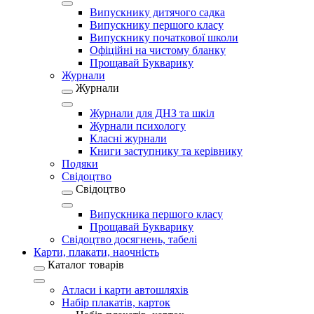
Випускнику дитячого садка
Випускнику першого класу
Випускнику початкової школи
Офіційні на чистому бланку
Прощавай Букварику
Журнали
Журнали
Журнали для ДНЗ та шкіл
Журнали психологу
Класні журнали
Книги заступнику та керівнику
Подяки
Свідоцтво
Свідоцтво
Випускника першого класу
Прощавай Букварику
Свідоцтво досягнень, табелі
Карти, плакати, наочність
Каталог товарів
Атласи і карти автошляхів
Набір плакатів, карток