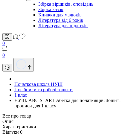
Збірка віршиків, оповідань
Збірка казок
Книжки для малюків
Література від 6 років
Література для підлітків
0
0
Початкова школа НУШ
Посібники та робочі зошити
1 клас
НУШ. ABC START Абетка для початківців: Зошит-
прописи для 1 класу
Все про товар
Опис
Характеристики
Відгуки
0