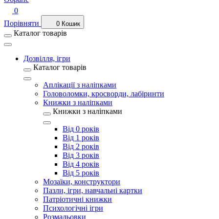
0
Порівняти
0
Кошик
Каталог товарів
Дозвілля, ігри
Каталог товарів
Аплікації з наліпками
Головоломки, кросворди, лабіринти
Книжки з наліпками
Книжки з наліпками
Від 0 років
Від 1 років
Від 2 років
Від 3 років
Від 4 років
Від 5 років
Мозаїки, конструктори
Пазли, ігри, навчальні картки
Патріотичні книжки
Психологічні ігри
Розмальовки