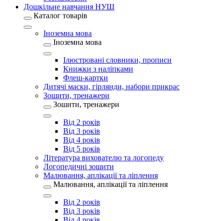
Дошкільне навчання НУШ
Каталог товарів
Іноземна мова
Іноземна мова
Ілюстровані словники, прописи
Книжки з наліпками
Флеш-картки
Дитячі маски, гірлянди, набори прикрас
Зошити, тренажери
Зошити, тренажери
Від 2 років
Від 3 років
Від 4 років
Від 5 років
Література вихователю та логопеду
Логопедичні зошити
Малювання, аплікації та ліплення
Малювання, аплікації та ліплення
Від 2 років
Від 3 років
Від 4 років