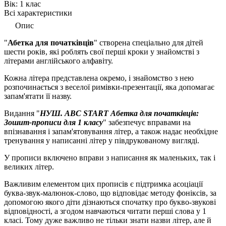
Вік:
1 клас
Всі характеристики
Опис
"
Абетка для початківців
" створена спеціально для дітей
шести років, які роблять свої перші кроки у знайомстві з
літерами англійського алфавіту.
Кожна літера представлена окремо, і знайомство з нею
розпочинається з веселої римівки-презентації, яка допомагає
запам'ятати її назву.
Видання "
НУШ. ABC START Абетка для початківців:
Зошит-прописи для 1 класу
" забезпечує вправами на
впізнавання і запам'ятовування літер, а також надає необхідне
тренування у написанні літер у півдрукованому вигляді.
У прописи включено вправи з написання як маленьких, так і
великих літер.
Важливим елементом цих прописів є підтримка асоціації
буква-звук-малюнок-слово, що відповідає методу фоніксів, за
допомогою якого діти дізнаються спочатку про букво-звукові
відповідності, а згодом навчаються читати перші слова у 1
класі. Тому дуже важливо не тільки знати назви літер, але й