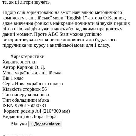
те, як ці літери звучать.
Підбір слів зорієнтовано на зміст навчально-методичного
комплекту з англійської мови "English 1" автора О.Карпюк,
адже вивчення фоніксів найкраще починати зі звуків перших
літер слів, які діти уже знають або над якими працюють у
даний момент. Проте ABC Start можна успішно
використовувати як корисне доповнення до будь-якого
підручника чи курсу з англійської мови для 1 класу.
Характеристики
Характеристики
Автор
Карпюк О. Д.
Мова
українська, англійська
Вік
1 клас
Серія
Нова українська школа
Кількість сторінок
56
Тип паперу
кольорова
Тип обкладинки
м'яка
ISBN
9786176090731
Формат, розмір
А4 (210*300 мм)
Видавництво
Лiбра Терра
Відгуки
+ Додати відгук