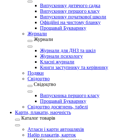
Випускнику дитячого садка
Випускнику першого класу
Випускнику початкової школи
Офіційні на чистому бланку
Прощавай Букварику
Журнали
Журнали
Журнали для ДНЗ та шкіл
Журнали психологу
Класні журнали
Книги заступнику та керівнику
Подяки
Свідоцтво
Свідоцтво
Випускника першого класу
Прощавай Букварику
Свідоцтво досягнень, табелі
Карти, плакати, наочність
Каталог товарів
Атласи і карти автошляхів
Набір плакатів, карток