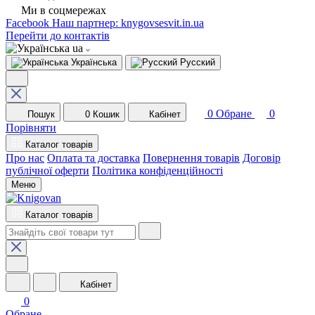
Ми в соцмережах
Facebook
Наш партнер: knygovsesvit.in.ua
Перейти до контактів
ua
Українська
Русский
0
Обране
0
Пошук
0
Кошик
Кабінет
Порівняти
Каталог товарів
Про нас
Оплата та доставка
Повернення товарів
Договір
публічної оферти
Політика конфіденційності
Меню
Каталог товарів
Кабінет
0
Обране