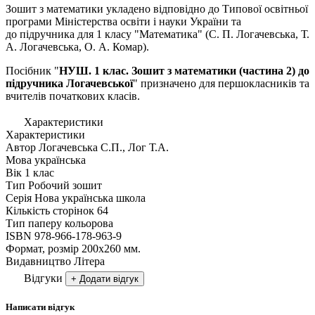
Зошит з математики укладено відповідно до Типової освітньої
програми Міністерства освіти і науки України та
до
підручника для 1 класу "Математика" (С. П. Логачевська, Т.
А. Логачевська, О. А. Комар).
Посібник "
НУШ. 1 клас. Зошит з математики (частина 2) до
підручника Логачевсько
ї
" призначено для першокласників та
вчителів початкових класів.
Характеристики
Характеристики
Автор
Логачевська С.П., Лог Т.А.
Мова
українська
Вік
1 клас
Тип
Робочий зошит
Серія
Нова українська школа
Кількість сторінок
64
Тип паперу
кольорова
ISBN
978-966-178-963-9
Формат, розмір
200х260 мм.
Видавництво
Літера
Відгуки
+ Додати відгук
Написати відгук