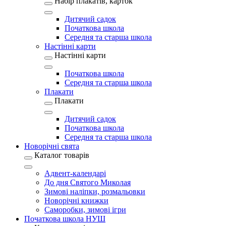
Набір плакатів, карток
Дитячий садок
Початкова школа
Середня та старша школа
Настінні карти
Настінні карти
Початкова школа
Середня та старша школа
Плакати
Плакати
Дитячий садок
Початкова школа
Середня та старша школа
Новорічні свята
Каталог товарів
Адвент-календарі
До дня Святого Миколая
Зимові наліпки, розмальовки
Новорічні книжки
Саморобки, зимові ігри
Початкова школа НУШ