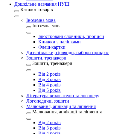
Дошкільне навчання НУШ
Каталог товарів
Іноземна мова
Іноземна мова
Ілюстровані словники, прописи
Книжки з наліпками
Флеш-картки
Дитячі маски, гірлянди, набори прикрас
Зошити, тренажери
Зошити, тренажери
Від 2 років
Від 3 років
Від 4 років
Від 5 років
Література вихователю та логопеду
Логопедичні зошити
Малювання, аплікації та ліплення
Малювання, аплікації та ліплення
Від 2 років
Від 3 років
Від 4 років