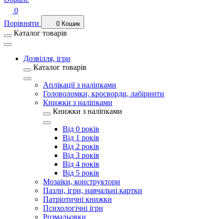
0
Порівняти
0
Кошик
Каталог товарів
Дозвілля, ігри
Каталог товарів
Аплікації з наліпками
Головоломки, кросворди, лабіринти
Книжки з наліпками
Книжки з наліпками
Від 0 років
Від 1 років
Від 2 років
Від 3 років
Від 4 років
Від 5 років
Мозаїки, конструктори
Пазли, ігри, навчальні картки
Патріотичні книжки
Психологічні ігри
Розмальовки