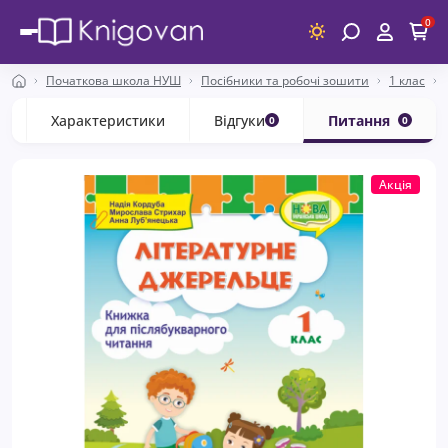
0
Початкова школа НУШ
Посібники та робочі зошити
1 клас
с
Характеристики
Відгуки
Питання
0
0
Акція