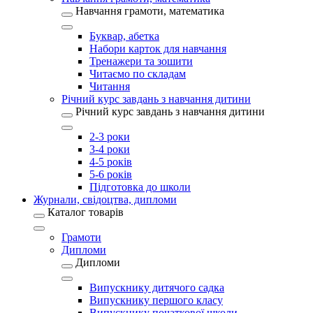
Навчання грамоти, математика
Буквар, абетка
Набори карток для навчання
Тренажери та зошити
Читаємо по складам
Читання
Річний курс завдань з навчання дитини
Річний курс завдань з навчання дитини
2-3 роки
3-4 роки
4-5 років
5-6 років
Підготовка до школи
Журнали, свідоцтва, дипломи
Каталог товарів
Грамоти
Дипломи
Дипломи
Випускнику дитячого садка
Випускнику першого класу
Випускнику початкової школи