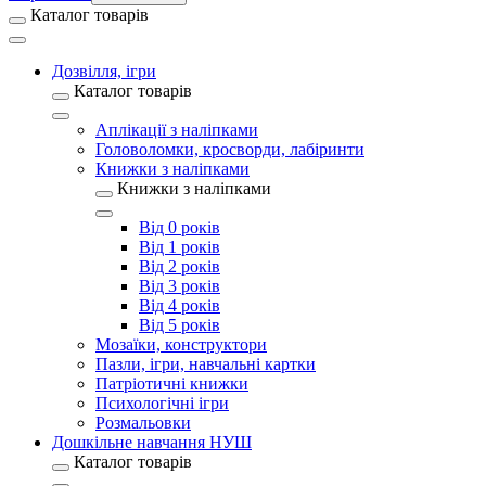
Каталог товарів
Дозвілля, ігри
Каталог товарів
Аплікації з наліпками
Головоломки, кросворди, лабіринти
Книжки з наліпками
Книжки з наліпками
Від 0 років
Від 1 років
Від 2 років
Від 3 років
Від 4 років
Від 5 років
Мозаїки, конструктори
Пазли, ігри, навчальні картки
Патріотичні книжки
Психологічні ігри
Розмальовки
Дошкільне навчання НУШ
Каталог товарів