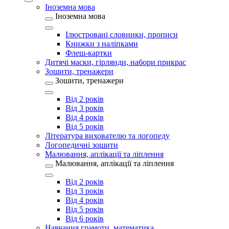
Іноземна мова
Іноземна мова
Ілюстровані словники, прописи
Книжки з наліпками
Флеш-картки
Дитячі маски, гірлянди, набори прикрас
Зошити, тренажери
Зошити, тренажери
Від 2 років
Від 3 років
Від 4 років
Від 5 років
Література вихователю та логопеду
Логопедичні зошити
Малювання, аплікації та ліплення
Малювання, аплікації та ліплення
Від 2 років
Від 3 років
Від 4 років
Від 5 років
Від 6 років
Навчання грамоти, математика