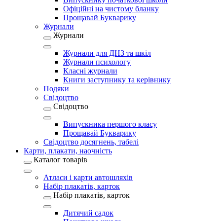
Офіційні на чистому бланку
Прощавай Букварику
Журнали
Журнали
Журнали для ДНЗ та шкіл
Журнали психологу
Класні журнали
Книги заступнику та керівнику
Подяки
Свідоцтво
Свідоцтво
Випускника першого класу
Прощавай Букварику
Свідоцтво досягнень, табелі
Карти, плакати, наочність
Каталог товарів
Атласи і карти автошляхів
Набір плакатів, карток
Набір плакатів, карток
Дитячий садок