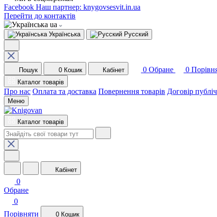
Facebook
Наш партнер: knygovsesvit.in.ua
Перейти до контактів
ua
Українська
Русский
0
Обране
0
Порівн
Пошук
0
Кошик
Кабінет
Каталог товарів
Про нас
Оплата та доставка
Повернення товарів
Договір публі
Меню
Каталог товарів
Кабінет
0
Обране
0
Порівняти
0
Кошик