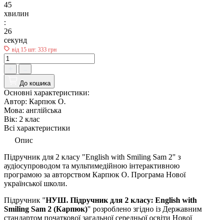
45
хвилин
:
25
секунд
від 15 шт: 333 грн
До кошика
Основні характеристики:
Автор:
Карпюк О.
Мова:
англійська
Вік:
2 клас
Всі характеристики
Опис
Підручник для 2 класу "English with Smiling Sam 2" з
аудіосупроводом та мультимедійною інтерактивною
програмою за авторством Карпюк О. Програма Нової
української школи.
Підручник "
НУШ. Підручник для 2 класу: English with
Smiling Sam 2 (Карпюк)
" розроблено згідно із Державним
стандартом початкової загальної середньої освіти Нової