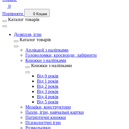
0
Порівняти
0
Кошик
Каталог товарів
Дозвілля, ігри
Каталог товарів
Аплікації з наліпками
Головоломки, кросворди, лабіринти
Книжки з наліпками
Книжки з наліпками
Від 0 років
Від 1 років
Від 2 років
Від 3 років
Від 4 років
Від 5 років
Мозаїки, конструктори
Пазли, ігри, навчальні картки
Патріотичні книжки
Психологічні ігри
Розмальовки