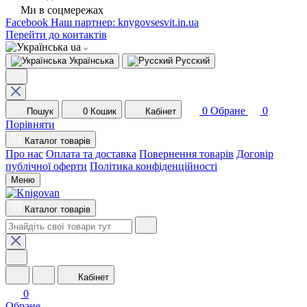
Ми в соцмережах
Facebook
Наш партнер: knygovsesvit.in.ua
Перейти до контактів
ua
Українська
Русский
0
Обране
0
Пошук
0
Кошик
Кабінет
Порівняти
Каталог товарів
Про нас
Оплата та доставка
Повернення товарів
Договір
публічної оферти
Політика конфіденційності
Меню
Каталог товарів
Кабінет
0
Обране