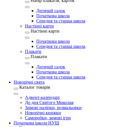
Набір плакатів, карток
Дитячий садок
Початкова школа
Середня та старша школа
Настінні карти
Настінні карти
Початкова школа
Середня та старша школа
Плакати
Плакати
Дитячий садок
Початкова школа
Середня та старша школа
Новорічні свята
Каталог товарів
Адвент-календарі
До дня Святого Миколая
Зимові наліпки, розмальовки
Новорічні книжки
Саморобки, зимові ігри
Початкова школа НУШ