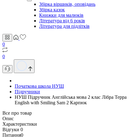
Збірка віршиків, оповідань
Збірка казок
Книжки для малюків
Література від 6 років
Література для підлітків
0
0
Початкова школа НУШ
Підручники
НУШ Підручник Англійська мова 2 клас Лібра Терра
English with Smiling Sam 2 Карпюк
Все про товар
Опис
Характеристики
Відгуки
0
Питання
0