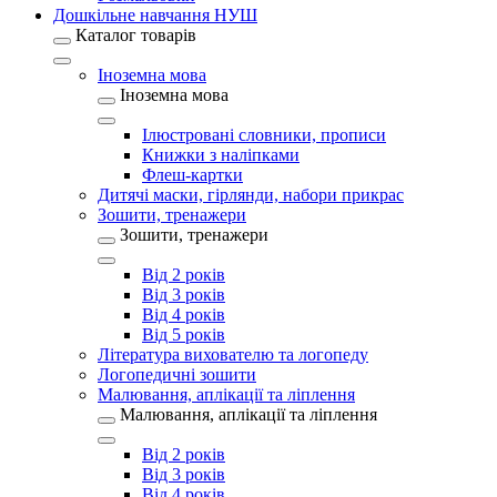
Дошкільне навчання НУШ
Каталог товарів
Іноземна мова
Іноземна мова
Ілюстровані словники, прописи
Книжки з наліпками
Флеш-картки
Дитячі маски, гірлянди, набори прикрас
Зошити, тренажери
Зошити, тренажери
Від 2 років
Від 3 років
Від 4 років
Від 5 років
Література вихователю та логопеду
Логопедичні зошити
Малювання, аплікації та ліплення
Малювання, аплікації та ліплення
Від 2 років
Від 3 років
Від 4 років