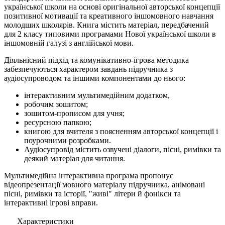
української школи на основі оригінальної авторської концепції
позитивної мотивації та креативного іншомовного навчання
молодших школярів. Книга містить матеріал, передбачений
для 2 класу типовими програмами Нової української школи в
іншомовній галузі з англійської мови.
Діяльнісний підхід та комунікативно-ігрова методика
забезпечуються характером завдань підручника з
аудіосупроводом та іншими компонентами до нього:
інтерактивним мультимедійним додатком,
робочим зошитом;
зошитом-прописом для учня;
ресурсною папкою;
книгою для вчителя з поясненням авторської концепції і
поурочними розробками.
Аудіосупровід містить озвучені діалоги, пісні, римівки та
деякий матеріал для читання.
Мультимедійна інтерактивна програма пропонує
відеопрезентації мовного матеріалу підручника, анімовані
пісні, римівки та історії, "живі" літери й фонікси та
інтерактивні ігрові вправи.
Характеристики