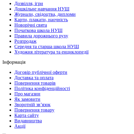
Дозвілля, ігри
Дошкільне навчання НУШ
Журнали, свідоцтва, дипломи
Карти, плакати, наочність
Новорічні свята
Початкова школа НУШ
Правила дорожнього руху
Розпродаж
Середня та старша школа НУШ
Художня література та енциклопедії
Інформація
Договір публічної оферти
Доставка та оплата
Повернення товарів
Політика конфіденційності
Про магазин
Як замовити
Зворотній зв’язок
Повернення товару
Карта сайту
Видавництва
Акції