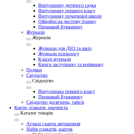
Випускнику дитячого садка
Випускнику першого класу
Випускнику початкової школи
Офіційні на чистому бланку
Прощавай Букварику
Журнали
Журнали
Журнали для ДНЗ та шкіл
Журнали психологу
Класні журнали
Книги заступнику та керівнику
Подяки
Свідоцтво
Свідоцтво
Випускника першого класу
Прощавай Букварику
Свідоцтво досягнень, табелі
Карти, плакати, наочність
Каталог товарів
Атласи і карти автошляхів
Набір плакатів, карток