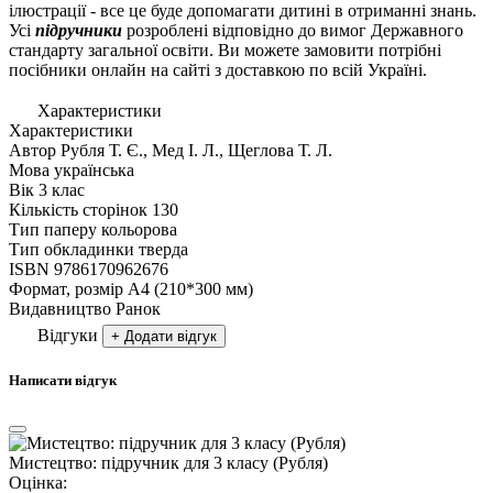
ілюстрації - все це буде допомагати дитині в отриманні знань.
Усі
підручники
розроблені відповідно до вимог Державного
стандарту загальної освіти. Ви можете замовити потрібні
посібники онлайн на сайті з доставкою по всій Україні.
Характеристики
Характеристики
Автор
Рубля Т. Є., Мед І. Л., Щеглова Т. Л.
Мова
українська
Вік
3 клас
Кількість сторінок
130
Тип паперу
кольорова
Тип обкладинки
тверда
ISBN
9786170962676
Формат, розмір
А4 (210*300 мм)
Видавництво
Ранок
Відгуки
+ Додати відгук
Написати відгук
Мистецтво: підручник для 3 класу (Рубля)
Оцінка: