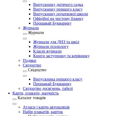
Випускнику дитячого садка
Випускнику першого класу
Випускнику початкової школи
Офіційні на чистому бланку
Прощавай Букварику
Журнали
Журнали
Журнали для ДНЗ та шкіл
Журнали психологу
Класні журнали
Книги заступнику та керівнику
Подяки
Свідоцтво
Свідоцтво
Випускника першого класу
Прощавай Букварику
Свідоцтво досягнень, табелі
Карти, плакати, наочність
Каталог товарів
Атласи і карти автошляхів
Набір плакатів, карток