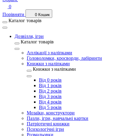
0
Порівняти
0
Кошик
Каталог товарів
Дозвілля, ігри
Каталог товарів
Аплікації з наліпками
Головоломки, кросворди, лабіринти
Книжки з наліпками
Книжки з наліпками
Від 0 років
Від 1 років
Від 2 років
Від 3 років
Від 4 років
Від 5 років
Мозаїки, конструктори
Пазли, ігри, навчальні картки
Патріотичні книжки
Психологічні ігри
Розмальовки