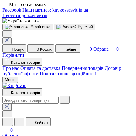
Ми в соцмережах
Facebook
Наш партнер: knygovsesvit.in.ua
Перейти до контактів
ua
Українська
Русский
0
Обране
0
Пошук
0
Кошик
Кабінет
Порівняти
Каталог товарів
Про нас
Оплата та доставка
Повернення товарів
Договір
публічної оферти
Політика конфіденційності
Меню
Каталог товарів
Кабінет
0
Обране