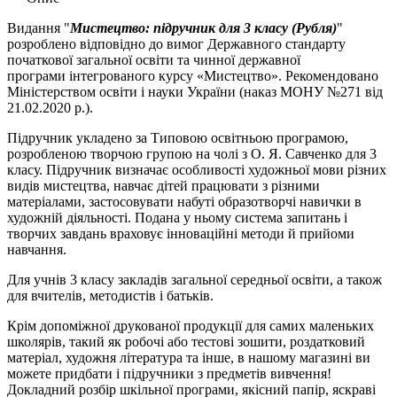
Видання "
Мистецтво: підручник для 3 класу (Рубля)
"
розроблено відповідно до вимог Державного стандарту
початкової загальної освіти та чинної державної
програми
інтегрованого курсу «Мистецтво»
.
Рекомендовано
Міністерством освіти і науки України (наказ МОНУ №271 від
21.02.2020 р.).
Підручник укладено за Типовою освітньою програмою,
розробленою творчою групою на чолі з О. Я. Савченко для 3
класу. Підручник визначає особливості художньої мови різних
видів мистецтва, навчає дітей працювати з різними
матеріалами, застосовувати набуті образотворчі навички в
художній діяльності. Подана у ньому система запитань і
творчих завдань враховує інноваційні методи й прийоми
навчання.
Для учнів 3 класу закладів загальної середньої освіти, а також
для вчителів, методистів і батьків.
Крім допоміжної друкованої продукції для самих маленьких
школярів, такий як робочі або тестові зошити, роздатковий
матеріал, художня література та інше, в нашому магазині ви
можете придбати і підручники з предметів вивчення!
Докладний розбір шкільної програми, якісний папір, яскраві