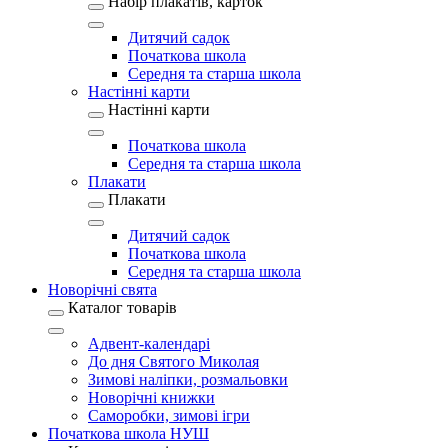
Набір плакатів, карток
Дитячий садок
Початкова школа
Середня та старша школа
Настінні карти
Настінні карти
Початкова школа
Середня та старша школа
Плакати
Плакати
Дитячий садок
Початкова школа
Середня та старша школа
Новорічні свята
Каталог товарів
Адвент-календарі
До дня Святого Миколая
Зимові наліпки, розмальовки
Новорічні книжки
Саморобки, зимові ігри
Початкова школа НУШ