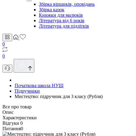
Збірка віршиків, оповідань
Збірка казок
Книжки для малюків
Література від 6 років
Література для підлітків
0
0
Початкова школа НУШ
Підручники
Мистецтво: підручник для 3 класу (Рубля)
Все про товар
Опис
Характеристики
Відгуки
0
Питання
0