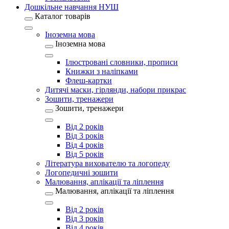
Дошкільне навчання НУШ
Каталог товарів
Іноземна мова
Іноземна мова
Ілюстровані словники, прописи
Книжки з наліпками
Флеш-картки
Дитячі маски, гірлянди, набори прикрас
Зошити, тренажери
Зошити, тренажери
Від 2 років
Від 3 років
Від 4 років
Від 5 років
Література вихователю та логопеду
Логопедичні зошити
Малювання, аплікації та ліплення
Малювання, аплікації та ліплення
Від 2 років
Від 3 років
Від 4 років