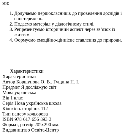
ми:
Долучаємо першокласників до проведення дослідів і
спостережень.
Подаємо матеріал у діалогічному стилі.
Репрезентуємо історичний аспект через зв’язок із
життям.
Формуємо емоційно-ціннісне ставлення до природи.
Характеристики
Характеристики
Автор
Коршунова О. В., Гущина Н. І.
Предмет
Я досліджую світ
Мова
українська
Вік
1 клас
Серія
Нова українська школа
Кількість сторінок
112
Тип паперу
кольорова
ISBN
978-617-656-893-3
Формат, розмір
205х290 мм.
Видавництво
Освіта-Центр