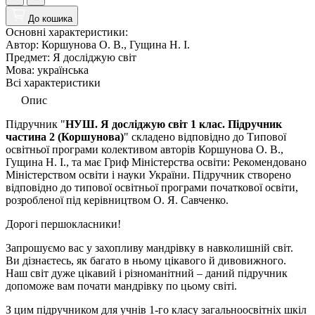
До кошика
Основні характеристики:
Автор:
Коршунова О. В., Гущина Н. І.
Предмет:
Я досліджую світ
Мова:
українська
Всі характеристики
Опис
Підручник "
НУШ. Я досліджую світ 1 клас. Підручник
частина 2 (
Коршунова
)
" складено відповідно до Типової
освітньої програми колективом авторів Коршунова О. В.,
Гущина Н. І., та
має Гриф Міністерства освіти: Рекомендовано
Міністерством освіти і науки України. Пiдручник с
творено
відповідно до типової освітньої програми початкової освіти,
розробленої під керівництвом
О. Я. Савченко
.
Дорогі першокласники!
Запрошуємо вас у захопливу мандрівку в навколишній світ.
Ви дізнаєтесь, як багато в ньому цікавого й дивовижного.
Наш с
віт дуже цікавий і різноманітний – даний підручник
допоможе вам почати мандрівку по цьому світі.
З цим підручником для учнів 1-го класу загальноосвітніх шкіл