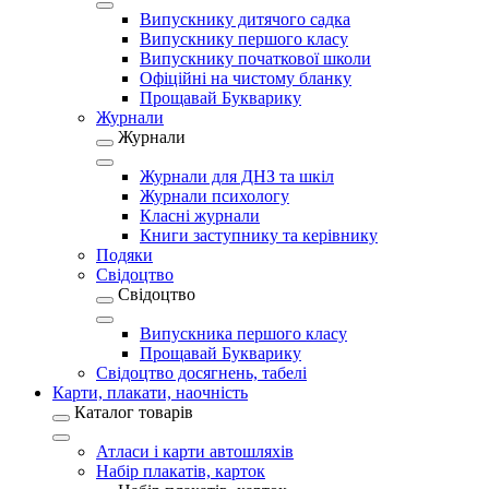
Випускнику дитячого садка
Випускнику першого класу
Випускнику початкової школи
Офіційні на чистому бланку
Прощавай Букварику
Журнали
Журнали
Журнали для ДНЗ та шкіл
Журнали психологу
Класні журнали
Книги заступнику та керівнику
Подяки
Свідоцтво
Свідоцтво
Випускника першого класу
Прощавай Букварику
Свідоцтво досягнень, табелі
Карти, плакати, наочність
Каталог товарів
Атласи і карти автошляхів
Набір плакатів, карток