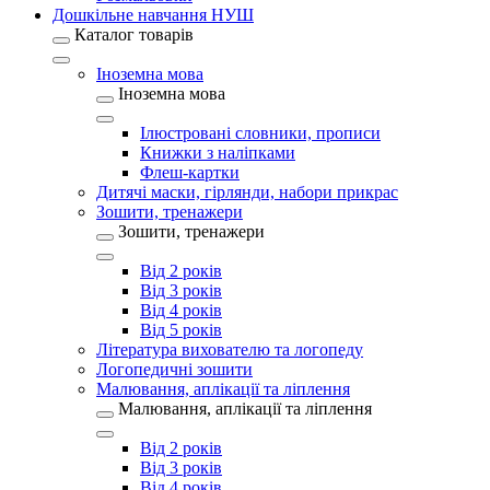
Дошкільне навчання НУШ
Каталог товарів
Іноземна мова
Іноземна мова
Ілюстровані словники, прописи
Книжки з наліпками
Флеш-картки
Дитячі маски, гірлянди, набори прикрас
Зошити, тренажери
Зошити, тренажери
Від 2 років
Від 3 років
Від 4 років
Від 5 років
Література вихователю та логопеду
Логопедичні зошити
Малювання, аплікації та ліплення
Малювання, аплікації та ліплення
Від 2 років
Від 3 років
Від 4 років