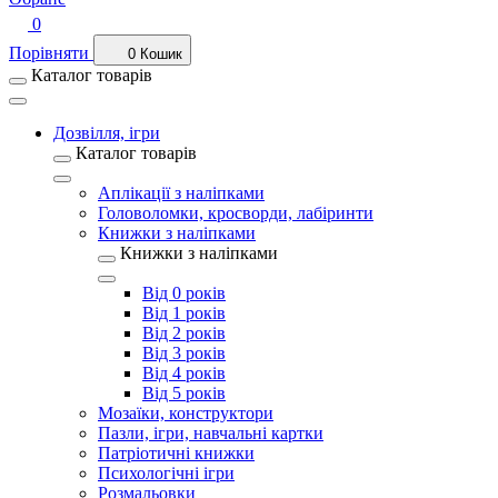
0
Порівняти
0
Кошик
Каталог товарів
Дозвілля, ігри
Каталог товарів
Аплікації з наліпками
Головоломки, кросворди, лабіринти
Книжки з наліпками
Книжки з наліпками
Від 0 років
Від 1 років
Від 2 років
Від 3 років
Від 4 років
Від 5 років
Мозаїки, конструктори
Пазли, ігри, навчальні картки
Патріотичні книжки
Психологічні ігри
Розмальовки