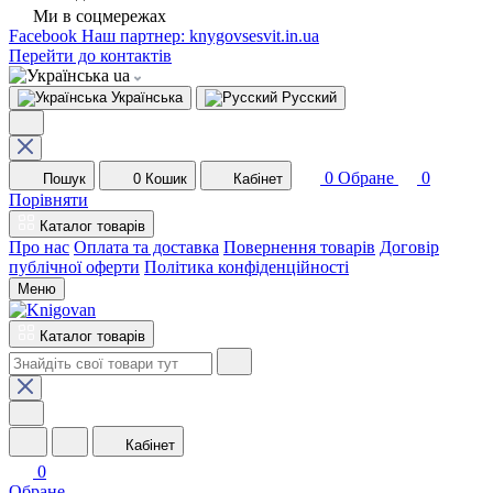
Ми в соцмережах
Facebook
Наш партнер: knygovsesvit.in.ua
Перейти до контактів
ua
Українська
Русский
0
Обране
0
Пошук
0
Кошик
Кабінет
Порівняти
Каталог товарів
Про нас
Оплата та доставка
Повернення товарів
Договір
публічної оферти
Політика конфіденційності
Меню
Каталог товарів
Кабінет
0
Обране