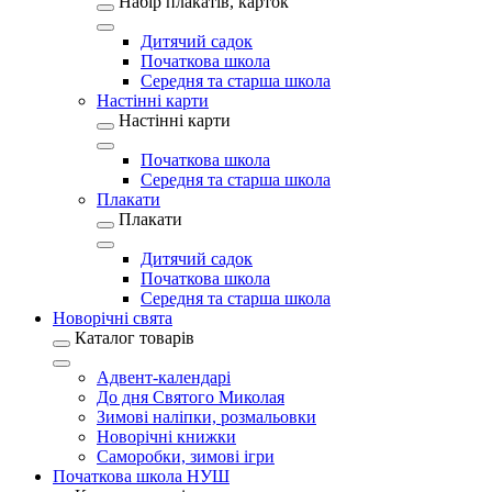
Набір плакатів, карток
Дитячий садок
Початкова школа
Середня та старша школа
Настінні карти
Настінні карти
Початкова школа
Середня та старша школа
Плакати
Плакати
Дитячий садок
Початкова школа
Середня та старша школа
Новорічні свята
Каталог товарів
Адвент-календарі
До дня Святого Миколая
Зимові наліпки, розмальовки
Новорічні книжки
Саморобки, зимові ігри
Початкова школа НУШ