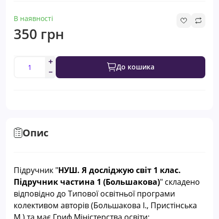
В наявності
350 грн
До кошика
Опис
Підручник "
НУШ. Я досліджую світ 1 клас.
Підручник частина 1 (
Большакова
)
" складено
відповідно до Типової освітньої програми
колективом авторів (Большакова І., Пристінська
М.) та
має Гриф Міністерства освіти: