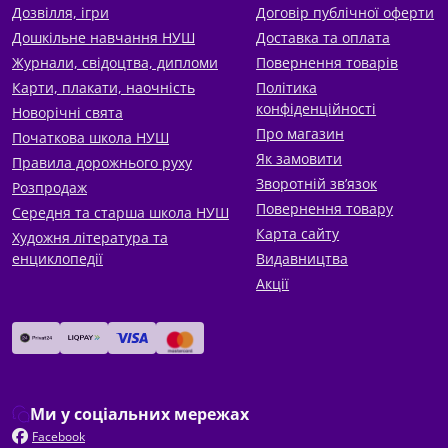
Дозвілля, ігри
Договір публічної оферти
Дошкільне навчання НУШ
Доставка та оплата
Журнали, свідоцтва, дипломи
Повернення товарів
Карти, плакати, наочність
Політика
конфіденційності
Новорічні свята
Про магазин
Початкова школа НУШ
Як замовити
Правила дорожнього руху
Зворотній зв’язок
Розпродаж
Повернення товару
Середня та старша школа НУШ
Карта сайту
Художня література та
енциклопедії
Видавництва
Акції
Ми у соціальних мережах
Facebook