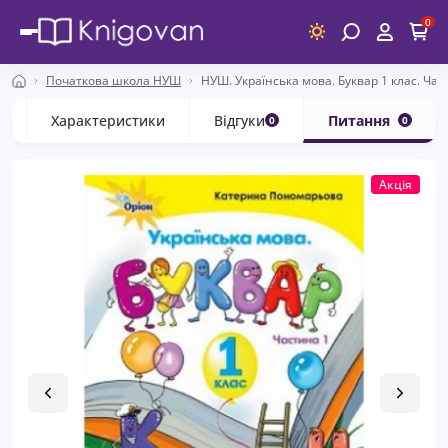
0
Початкова школа НУШ
НУШ. Українська мова. Буквар 1 клас. Ча
с
Характеристики
Відгуки
Питання
0
0
Акція