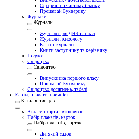
Офіційні на чистому бланку
Прощавай Букварику
Журнали
Журнали
Журнали для ДНЗ та шкіл
Журнали психологу
Класні журнали
Книги заступнику та керівнику
Подяки
Свідоцтво
Свідоцтво
Випускника першого класу
Прощавай Букварику
Свідоцтво досягнень, табелі
Карти, плакати, наочність
Каталог товарів
Атласи і карти автошляхів
Набір плакатів, карток
Набір плакатів, карток
Дитячий садок