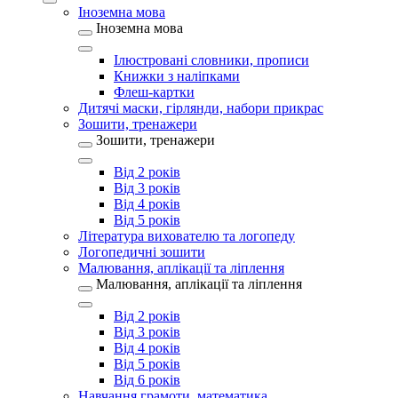
Іноземна мова
Іноземна мова
Ілюстровані словники, прописи
Книжки з наліпками
Флеш-картки
Дитячі маски, гірлянди, набори прикрас
Зошити, тренажери
Зошити, тренажери
Від 2 років
Від 3 років
Від 4 років
Від 5 років
Література вихователю та логопеду
Логопедичні зошити
Малювання, аплікації та ліплення
Малювання, аплікації та ліплення
Від 2 років
Від 3 років
Від 4 років
Від 5 років
Від 6 років
Навчання грамоти, математика