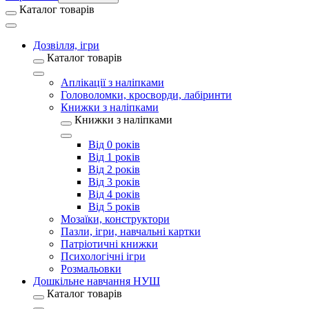
Каталог товарів
Дозвілля, ігри
Каталог товарів
Аплікації з наліпками
Головоломки, кросворди, лабіринти
Книжки з наліпками
Книжки з наліпками
Від 0 років
Від 1 років
Від 2 років
Від 3 років
Від 4 років
Від 5 років
Мозаїки, конструктори
Пазли, ігри, навчальні картки
Патріотичні книжки
Психологічні ігри
Розмальовки
Дошкільне навчання НУШ
Каталог товарів