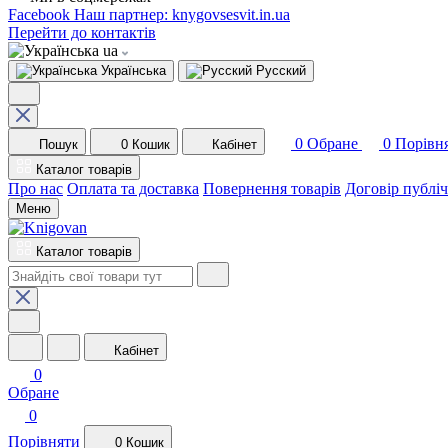
Facebook
Наш партнер: knygovsesvit.in.ua
Перейти до контактів
ua
Українська
Русский
0
Обране
0
Порівн
Пошук
0
Кошик
Кабінет
Каталог товарів
Про нас
Оплата та доставка
Повернення товарів
Договір публі
Меню
Каталог товарів
Кабінет
0
Обране
0
Порівняти
0
Кошик