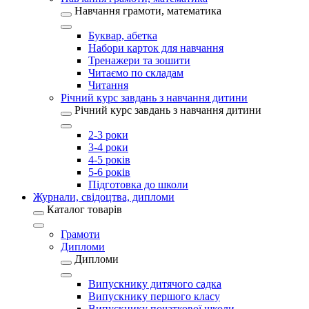
Навчання грамоти, математика
Буквар, абетка
Набори карток для навчання
Тренажери та зошити
Читаємо по складам
Читання
Річний курс завдань з навчання дитини
Річний курс завдань з навчання дитини
2-3 роки
3-4 роки
4-5 років
5-6 років
Підготовка до школи
Журнали, свідоцтва, дипломи
Каталог товарів
Грамоти
Дипломи
Дипломи
Випускнику дитячого садка
Випускнику першого класу
Випускнику початкової школи