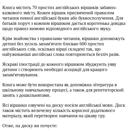
Книга містить 70 простих англійських віршиків забавно-
казкового змісту. Кожен віршик присвячений правилом
читання певної англійської букви або буквосполучення. Для
батьків поруч з кожним віршиком дається коротенька довідка
щодо правил вимови відповідного англійського звуку.
Крім знайомства з правилами читання, віршики допоможуть
дитині без зусиль запам'ятати близько 600 простих
англійських слів, оскільки вірші складені так, що
найуживаніші англійські слова повторюються безліч разів.
Яскраві ілюстрації до кожного віршиком збуджують уяву
дитини і створюють необхідні асоціації для кращого
запам'ятовування.
Книга може бути використана як допоміжна література в
шкільному навчальному процесі, а також для репетиторский
занять з дошкільнятами.
Всі віршики озвучені на диску носієм англійської мови. Диск
також містить величезну кількість корисної додаткового
матеріалу, який перетворює навчання на цікаву гру.
Отже, на диску ви почуєте: