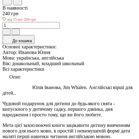
В наявності
240 грн
від 15 шт: 204 грн
До кошика
Основні характеристики:
Автор:
Иванова Юлия
Мова:
українська, англійська
Вік:
дошкольный, младший школьный
Всі характеристики
Опис
Юлія Іванова, Jim Whalen. Англійські вірші для
дітей..
Чудовий подарунок для дитини до будь-якого свята -
випускного у дитячому садку, першого дзвінка, дня
народження і просто тому, що ви його любите.
Мета цієї захоплюючої книги зацікавити дитину вивченням
нового для нього мови, в простій і невимушеній формі дати
маляті перші навички читання англійською мовою.