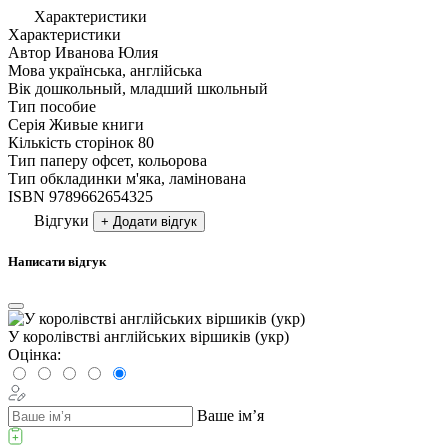
Характеристики
Характеристики
Автор
Иванова Юлия
Мова
українська, англійська
Вік
дошкольный, младший школьный
Тип
пособие
Серія
Живые книги
Кількість сторінок
80
Тип паперу
офсет, кольорова
Тип обкладинки
м'яка, ламінована
ISBN
9789662654325
Відгуки
+ Додати відгук
Написати відгук
У королівстві англійських віршиків (укр)
Оцінка:
Ваше ім’я