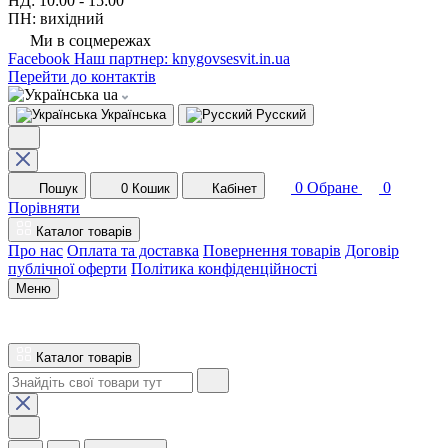
НД: 10:00 - 15:00
ПН: вихідний
Ми в соцмережах
Facebook
Наш партнер: knygovsesvit.in.ua
Перейти до контактів
ua
Українська
Русский
0
Обране
0
Пошук
0
Кошик
Кабінет
Порівняти
Каталог товарів
Про нас
Оплата та доставка
Повернення товарів
Договір
публічної оферти
Політика конфіденційності
Меню
Каталог товарів