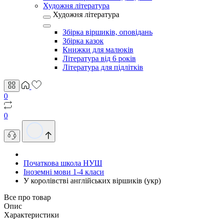
Художня література
Художня література
Збірка віршиків, оповідань
Збірка казок
Книжки для малюків
Література від 6 років
Література для підлітків
0
0
Початкова школа НУШ
Іноземні мови 1-4 класи
У королівстві англійських віршиків (укр)
Все про товар
Опис
Характеристики