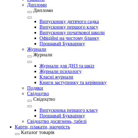
Дипломи
Дипломи
Випускнику дитячого садка
Випускнику першого класу
Випускнику початкової школи
Офіційні на чистому бланку
Прощавай Букварику
Журнали
Журнали
Журнали для ДНЗ та шкіл
Журнали психологу
Класні журнали
Книги заступнику та керівнику
Подяки
Свідоцтво
Свідоцтво
Випускника першого класу
Прощавай Букварику
Свідоцтво досягнень, табелі
Карти, плакати, наочність
Каталог товарів