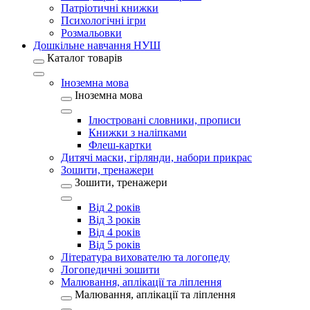
Патріотичні книжки
Психологічні ігри
Розмальовки
Дошкільне навчання НУШ
Каталог товарів
Іноземна мова
Іноземна мова
Ілюстровані словники, прописи
Книжки з наліпками
Флеш-картки
Дитячі маски, гірлянди, набори прикрас
Зошити, тренажери
Зошити, тренажери
Від 2 років
Від 3 років
Від 4 років
Від 5 років
Література вихователю та логопеду
Логопедичні зошити
Малювання, аплікації та ліплення
Малювання, аплікації та ліплення