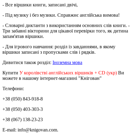
- Все віршики книги, записані двічі,
- Під музику і без музики. Справжнє англійська вимова!
- Словарні диктанти з використанням основних слів книги. -
Три забавні вікторини для цікавої перевірки того, як дитина
запам'ятав віршики.
- Для ігрового навчання: розділ із завданнями, в якому
віршики записані з пропусками слів і рядків.
Дивитися також розділ:
Іноземна мова
Купити
У королівстві англійських віршиків + CD (укр)
Ви
можете в нашому інтернет-магазині "Кнігован"
Телефони:
+38 (050) 843-918-8
+38 (050) 403-303-3
+38 (067) 138-23-23
E-mail: info@knigovan.com.