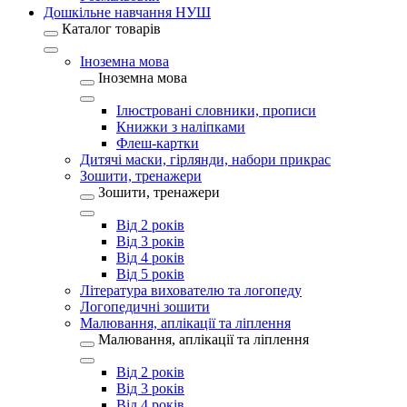
Дошкільне навчання НУШ
Каталог товарів
Іноземна мова
Іноземна мова
Ілюстровані словники, прописи
Книжки з наліпками
Флеш-картки
Дитячі маски, гірлянди, набори прикрас
Зошити, тренажери
Зошити, тренажери
Від 2 років
Від 3 років
Від 4 років
Від 5 років
Література вихователю та логопеду
Логопедичні зошити
Малювання, аплікації та ліплення
Малювання, аплікації та ліплення
Від 2 років
Від 3 років
Від 4 років