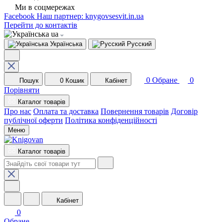
Ми в соцмережах
Facebook
Наш партнер: knygovsesvit.in.ua
Перейти до контактів
ua
Українська
Русский
0
Обране
0
Пошук
0
Кошик
Кабінет
Порівняти
Каталог товарів
Про нас
Оплата та доставка
Повернення товарів
Договір
публічної оферти
Політика конфіденційності
Меню
Каталог товарів
Кабінет
0
Обране