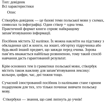
Тип:
довідник
Всі характеристики
Опис
Стікербук-довідник — це базові теми польської мови у схемах,
символах та інфографіці. Один стікер = одна тема.
Практичний формат книги сприяє найкращому
запам’ятовуванню інформації.
Посібник містить 32 наліпки. Їх можна наклеїти на підставку з
обкладинки цієї ж книги, на зошит, обгортку підручника або
будь-який інший предмет, що завжди перед очима. Зорова
пам’ять вважається найбільш розвиненою, тому такий спосіб
навчання дасть гарантований результат.
Крім основних тем із граматики польської мови, стікербук
містить також важливу для запам’ятовування лексику:
кольори, цифри, час, дні тижня тощо.
Сучасний ілюстрований посібник із наліпками стане гарним
подарунком для тих, хто тільки починає вивчати польську
мову.
Стікербуки — знання, що самі липнуть до учнів!