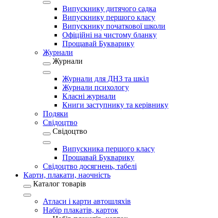
Випускнику дитячого садка
Випускнику першого класу
Випускнику початкової школи
Офіційні на чистому бланку
Прощавай Букварику
Журнали
Журнали
Журнали для ДНЗ та шкіл
Журнали психологу
Класні журнали
Книги заступнику та керівнику
Подяки
Свідоцтво
Свідоцтво
Випускника першого класу
Прощавай Букварику
Свідоцтво досягнень, табелі
Карти, плакати, наочність
Каталог товарів
Атласи і карти автошляхів
Набір плакатів, карток