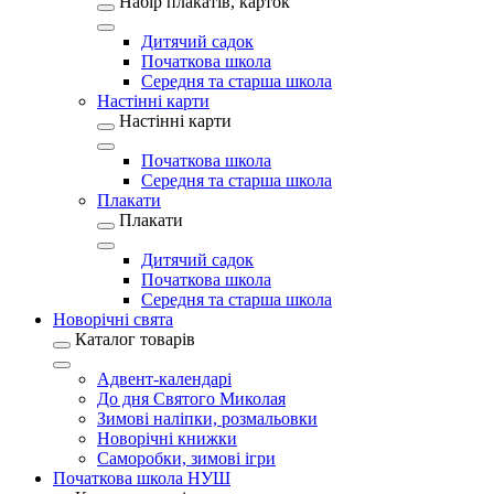
Набір плакатів, карток
Дитячий садок
Початкова школа
Середня та старша школа
Настінні карти
Настінні карти
Початкова школа
Середня та старша школа
Плакати
Плакати
Дитячий садок
Початкова школа
Середня та старша школа
Новорічні свята
Каталог товарів
Адвент-календарі
До дня Святого Миколая
Зимові наліпки, розмальовки
Новорічні книжки
Саморобки, зимові ігри
Початкова школа НУШ