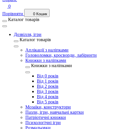
0
Порівняти
0
Кошик
Каталог товарів
Дозвілля, ігри
Каталог товарів
Аплікації з наліпками
Головоломки, кросворди, лабіринти
Книжки з наліпками
Книжки з наліпками
Від 0 років
Від 1 років
Від 2 років
Від 3 років
Від 4 років
Від 5 років
Мозаїки, конструктори
Пазли, ігри, навчальні картки
Патріотичні книжки
Психологічні ігри
Розмальовки