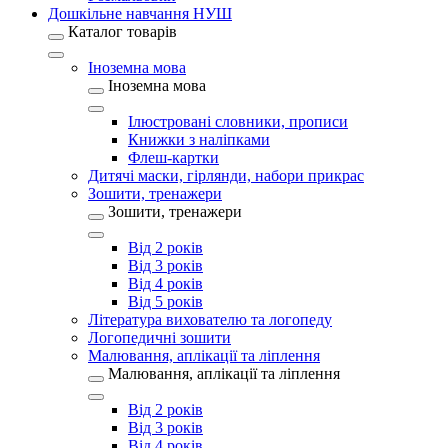
Дошкільне навчання НУШ
Каталог товарів
Іноземна мова
Іноземна мова
Ілюстровані словники, прописи
Книжки з наліпками
Флеш-картки
Дитячі маски, гірлянди, набори прикрас
Зошити, тренажери
Зошити, тренажери
Від 2 років
Від 3 років
Від 4 років
Від 5 років
Література вихователю та логопеду
Логопедичні зошити
Малювання, аплікації та ліплення
Малювання, аплікації та ліплення
Від 2 років
Від 3 років
Від 4 років