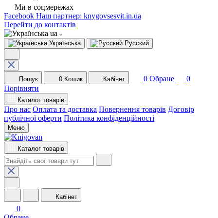
Ми в соцмережах
Facebook
Наш партнер: knygovsesvit.in.ua
Перейти до контактів
ua
Українська
Русский
0
Обране
0
Пошук
0
Кошик
Кабінет
Порівняти
Каталог товарів
Про нас
Оплата та доставка
Повернення товарів
Договір
публічної оферти
Політика конфіденційності
Меню
Каталог товарів
Кабінет
0
Обране