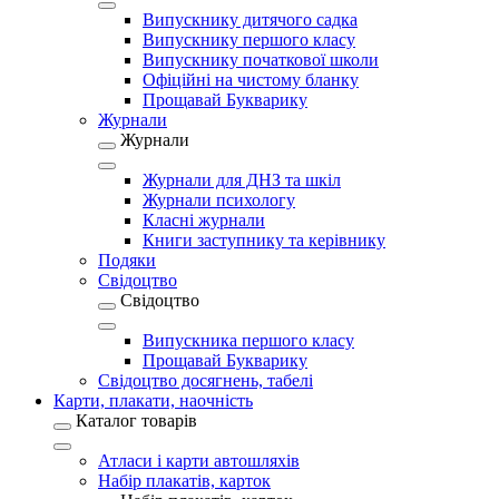
Випускнику дитячого садка
Випускнику першого класу
Випускнику початкової школи
Офіційні на чистому бланку
Прощавай Букварику
Журнали
Журнали
Журнали для ДНЗ та шкіл
Журнали психологу
Класні журнали
Книги заступнику та керівнику
Подяки
Свідоцтво
Свідоцтво
Випускника першого класу
Прощавай Букварику
Свідоцтво досягнень, табелі
Карти, плакати, наочність
Каталог товарів
Атласи і карти автошляхів
Набір плакатів, карток