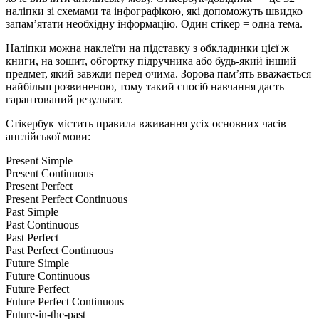
наліпки зі схемами та інфографікою, які допоможуть швидко
запам’ятати необхідну інформацію. Один стікер = одна тема.
Наліпки можна наклеїти на підставку з обкладинки цієї ж
книги, на зошит, обгортку підручника або будь-який інший
предмет, який завжди перед очима. Зорова пам’ять вважається
найбільш розвиненою, тому такий спосіб навчання дасть
гарантований результат.
Стікербук містить правила вживання усіх основних часів
англійської мови:
Present Simple
Present Continuous
Present Perfect
Present Perfect Continuous
Past Simple
Past Continuous
Past Perfect
Past Perfect Continuous
Future Simple
Future Continuous
Future Perfect
Future Perfect Continuous
Future-in-the-past