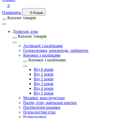
0
Порівняти
0
Кошик
Каталог товарів
Дозвілля, ігри
Каталог товарів
Аплікації з наліпками
Головоломки, кросворди, лабіринти
Книжки з наліпками
Книжки з наліпками
Від 0 років
Від 1 років
Від 2 років
Від 3 років
Від 4 років
Від 5 років
Мозаїки, конструктори
Пазли, ігри, навчальні картки
Патріотичні книжки
Психологічні ігри
Розмальовки