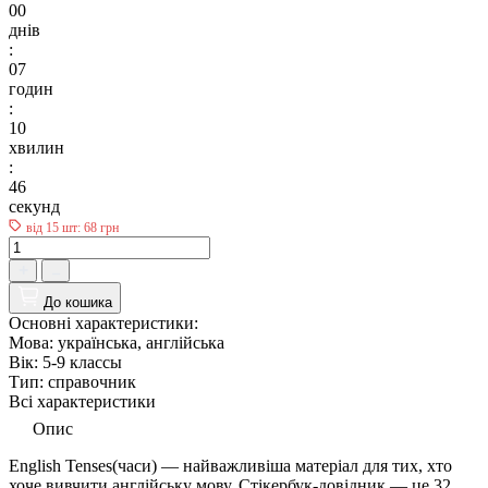
00
днів
:
07
годин
:
10
хвилин
:
45
секунд
від 15 шт: 68 грн
До кошика
Основні характеристики:
Мова:
українська, англійська
Вік:
5-9 классы
Тип:
справочник
Всі характеристики
Опис
English Tenses(часи) — найважливіша матеріал для тих, хто
хоче вивчити англійську мову. Стікербук-довідник — це 32