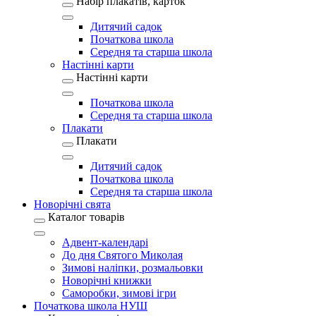
Набір плакатів, карток
Дитячий садок
Початкова школа
Середня та старша школа
Настінні карти
Настінні карти
Початкова школа
Середня та старша школа
Плакати
Плакати
Дитячий садок
Початкова школа
Середня та старша школа
Новорічні свята
Каталог товарів
Адвент-календарі
До дня Святого Миколая
Зимові наліпки, розмальовки
Новорічні книжки
Саморобки, зимові ігри
Початкова школа НУШ