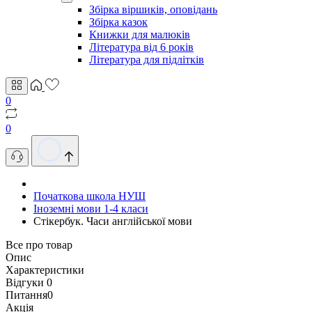
Збірка віршиків, оповідань
Збірка казок
Книжки для малюків
Література від 6 років
Література для підлітків
0
0
Початкова школа НУШ
Іноземні мови 1-4 класи
Стікербук. Часи англійської мови
Все про товар
Опис
Характеристики
Відгуки
0
Питання
0
Акція