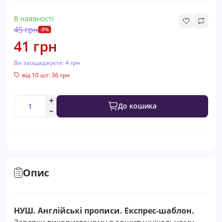
В наявності
45 грн
-9%
41 грн
Ви заощаджуєте:
4 грн
від 10 шт: 36 грн
До кошика
Опис
НУШ. Англійські прописи. Експрес-шаблон.