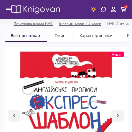
0
Початкова школа НУШ
Іноземні мови 1-4 класи
НУШ Англійсь
Все про товар
Опис
Характеристики
Ві
Акція