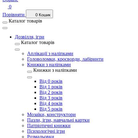
0
Порівняти
0
Кошик
Каталог товарів
Дозвілля, ігри
Каталог товарів
Аплікації з наліпками
Головоломки, кросворди, лабіринти
Книжки з наліпками
Книжки з наліпками
Від 0 років
Від 1 років
Від 2 років
Від 3 років
Від 4 років
Від 5 років
Мозаїки, конструктори
Пазли, ігри, навчальні картки
Патріотичні книжки
Психологічні ігри
Розмальовки