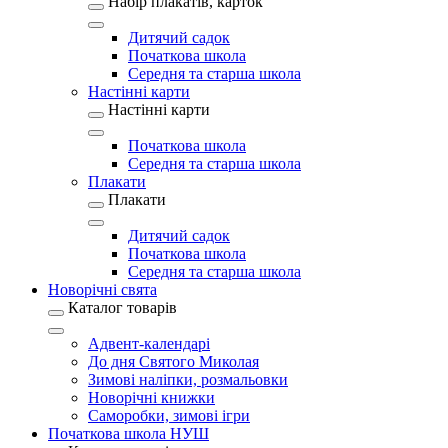
Набір плакатів, карток
Дитячий садок
Початкова школа
Середня та старша школа
Настінні карти
Настінні карти
Початкова школа
Середня та старша школа
Плакати
Плакати
Дитячий садок
Початкова школа
Середня та старша школа
Новорічні свята
Каталог товарів
Адвент-календарі
До дня Святого Миколая
Зимові наліпки, розмальовки
Новорічні книжки
Саморобки, зимові ігри
Початкова школа НУШ