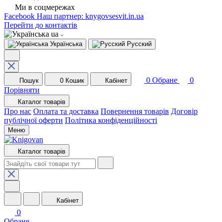
Ми в соцмережах
Facebook
Наш партнер: knygovsesvit.in.ua
Перейти до контактів
ua
Українська
Русский
0
Обране
0
Пошук
0
Кошик
Кабінет
Порівняти
Каталог товарів
Про нас
Оплата та доставка
Повернення товарів
Договір
публічної оферти
Політика конфіденційності
Меню
Каталог товарів
Кабінет
0
Обране