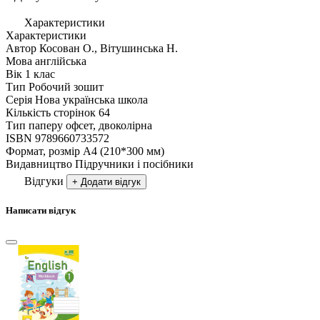
Характеристики
Характеристики
Автор
Косован О., Вітушинська Н.
Мова
англійська
Вік
1 клас
Тип
Робочий зошит
Серія
Нова українська школа
Кількість сторінок
64
Тип паперу
офсет, двоколірна
ISBN
9789660733572
Формат, розмір
А4 (210*300 мм)
Видавництво
Підручники і посібники
Відгуки
+ Додати відгук
Написати відгук