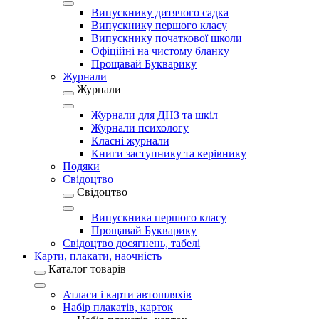
Випускнику дитячого садка
Випускнику першого класу
Випускнику початкової школи
Офіційні на чистому бланку
Прощавай Букварику
Журнали
Журнали
Журнали для ДНЗ та шкіл
Журнали психологу
Класні журнали
Книги заступнику та керівнику
Подяки
Свідоцтво
Свідоцтво
Випускника першого класу
Прощавай Букварику
Свідоцтво досягнень, табелі
Карти, плакати, наочність
Каталог товарів
Атласи і карти автошляхів
Набір плакатів, карток