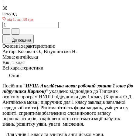
:
35
секунд
від 15 шт: 88 грн
До кошика
Основні характеристики:
Автор:
Косован О., Вітушинська Н.
Мова:
англійська
Вік:
1 клас
Всі характеристики
Опис
Посібник "
НУШ. Англійська мова: робочий зошит 1 клас (до
підручника Карпюк)
" укладено відповідно до Типових
освітніх програм НУШ і підручника для 1 класу (Карпюк О.Д.
Англійська мова : підручник для 1 класу закладів загальної
середньої освіти). Різноманітність форм завдань, уміщених у
зошиті, сприятиме збагаченню словникового запасу
першокласників, закріпленню та систематизації набутих
знань, розвитку уяви, уваги, мислення.
Для учнів 1 класу та вчителів англійської мови.