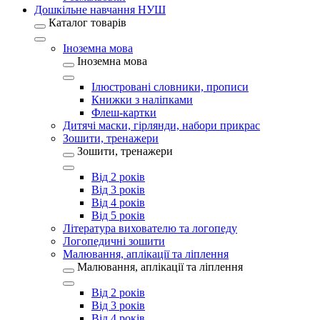
Дошкільне навчання НУШ
Каталог товарів
Іноземна мова
Іноземна мова
Ілюстровані словники, прописи
Книжки з наліпками
Флеш-картки
Дитячі маски, гірлянди, набори прикрас
Зошити, тренажери
Зошити, тренажери
Від 2 років
Від 3 років
Від 4 років
Від 5 років
Література вихователю та логопеду
Логопедичні зошити
Малювання, аплікації та ліплення
Малювання, аплікації та ліплення
Від 2 років
Від 3 років
Від 4 років