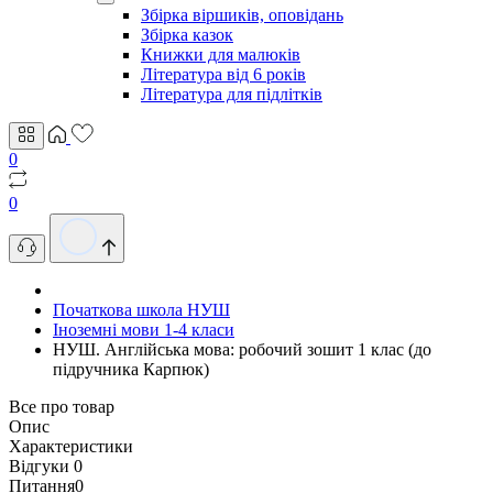
Збірка віршиків, оповідань
Збірка казок
Книжки для малюків
Література від 6 років
Література для підлітків
0
0
Початкова школа НУШ
Іноземні мови 1-4 класи
НУШ. Англійська мова: робочий зошит 1 клас (до
підручника Карпюк)
Все про товар
Опис
Характеристики
Відгуки
0
Питання
0