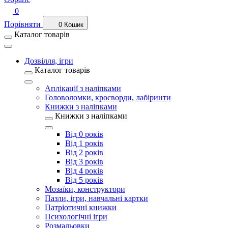
0
Порівняти
0
Кошик
Каталог товарів
Дозвілля, ігри
Каталог товарів
Аплікації з наліпками
Головоломки, кросворди, лабіринти
Книжки з наліпками
Книжки з наліпками
Від 0 років
Від 1 років
Від 2 років
Від 3 років
Від 4 років
Від 5 років
Мозаїки, конструктори
Пазли, ігри, навчальні картки
Патріотичні книжки
Психологічні ігри
Розмальовки