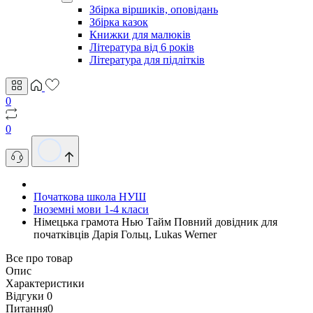
Збірка віршиків, оповідань
Збірка казок
Книжки для малюків
Література від 6 років
Література для підлітків
0
0
Початкова школа НУШ
Іноземні мови 1-4 класи
Німецька грамота Нью Тайм Повний довідник для
початківців Дарія Гольц, Lukas Werner
Все про товар
Опис
Характеристики
Відгуки
0
Питання
0