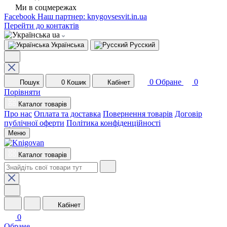
Ми в соцмережах
Facebook
Наш партнер: knygovsesvit.in.ua
Перейти до контактів
ua
Українська
Русский
0
Обране
0
Пошук
0
Кошик
Кабінет
Порівняти
Каталог товарів
Про нас
Оплата та доставка
Повернення товарів
Договір
публічної оферти
Політика конфіденційності
Меню
Каталог товарів
Кабінет
0
Обране