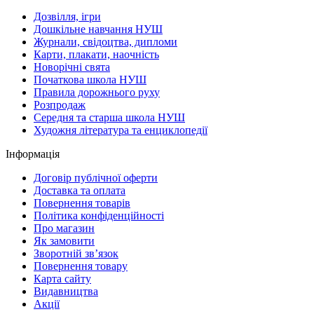
Дозвілля, ігри
Дошкільне навчання НУШ
Журнали, свідоцтва, дипломи
Карти, плакати, наочність
Новорічні свята
Початкова школа НУШ
Правила дорожнього руху
Розпродаж
Середня та старша школа НУШ
Художня література та енциклопедії
Інформація
Договір публічної оферти
Доставка та оплата
Повернення товарів
Політика конфіденційності
Про магазин
Як замовити
Зворотній зв’язок
Повернення товару
Карта сайту
Видавництва
Акції