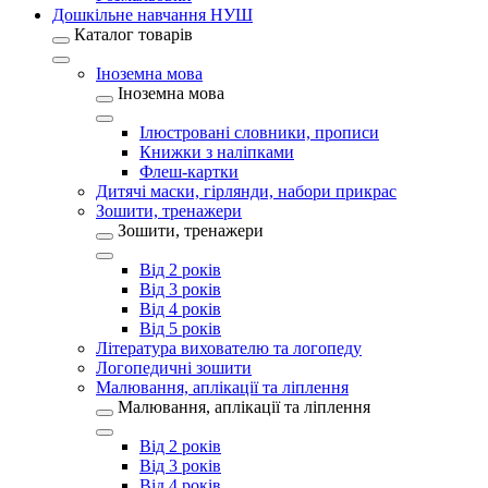
Дошкільне навчання НУШ
Каталог товарів
Іноземна мова
Іноземна мова
Ілюстровані словники, прописи
Книжки з наліпками
Флеш-картки
Дитячі маски, гірлянди, набори прикрас
Зошити, тренажери
Зошити, тренажери
Від 2 років
Від 3 років
Від 4 років
Від 5 років
Література вихователю та логопеду
Логопедичні зошити
Малювання, аплікації та ліплення
Малювання, аплікації та ліплення
Від 2 років
Від 3 років
Від 4 років