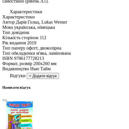
самостійно (рівень A1).
Характеристики
Характеристики
Автор
Дарія Гольц, Lukas Werner
Мова
українська, німецька
Тип
довідник
Кількість сторінок
112
Рік видання
2019
Тип паперу
офсет, двоколірна
Тип обкладинки
м'яка, ламінована
ISBN
9786177728213
Формат, розмір
200х260 мм
Видавництво
Нью Тайм
Відгуки
+ Додати відгук
Написати відгук