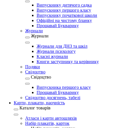
Випускнику дитячого садка
Випускнику першого класу
Випускнику початкової школи
Офіційні на чистому бланку
Прощавай Букварику
Журнали
Журнали
Журнали для ДНЗ та шкіл
Журнали психологу
Класні журнали
Книги заступнику та керівнику
Подяки
Свідоцтво
Свідоцтво
Випускника першого класу
Прощавай Букварику
Свідоцтво досягнень, табелі
Карти, плакати, наочність
Каталог товарів
Атласи і карти автошляхів
Набір плакатів, карток