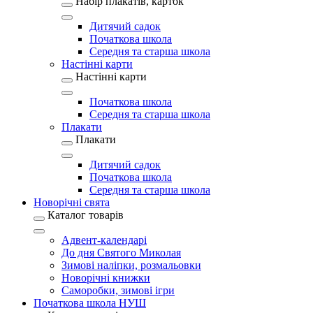
Набір плакатів, карток
Дитячий садок
Початкова школа
Середня та старша школа
Настінні карти
Настінні карти
Початкова школа
Середня та старша школа
Плакати
Плакати
Дитячий садок
Початкова школа
Середня та старша школа
Новорічні свята
Каталог товарів
Адвент-календарі
До дня Святого Миколая
Зимові наліпки, розмальовки
Новорічні книжки
Саморобки, зимові ігри
Початкова школа НУШ