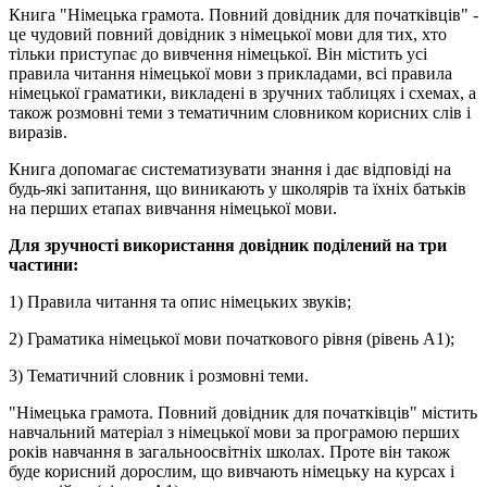
Книга "Німецька грамота. Повний довідник для початківців" -
це чудовий повний довідник з німецької мови для тих, хто
тільки приступає до вивчення німецької. Він містить усі
правила читання німецької мови з прикладами, всі правила
німецької граматики, викладені в зручних таблицях і схемах, а
також розмовні теми з тематичним словником корисних слів і
виразів.
Книга допомагає систематизувати знання і дає відповіді на
будь-які запитання, що виникають у школярів та їхніх батьків
на перших етапах вивчання німецької мови.
Для зручності використання довідник поділений на три
частини:
1) Правила читання та опис німецьких звуків;
2) Граматика німецької мови початкового рівня (рівень A1);
3) Тематичний словник і розмовні теми.
"Німецька грамота. Повний довідник для початківців" містить
навчальний матеріал з німецької мови за програмою перших
років навчання в загальноосвітніх школах. Проте він також
буде корисний дорослим, що вивчають німецьку на курсах і