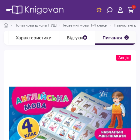
0
Початкова школа НУШ
Іноземні мови 1-4 класи
Навчальні мін
с
Характеристики
Відгуки
Питання
0
0
Акція