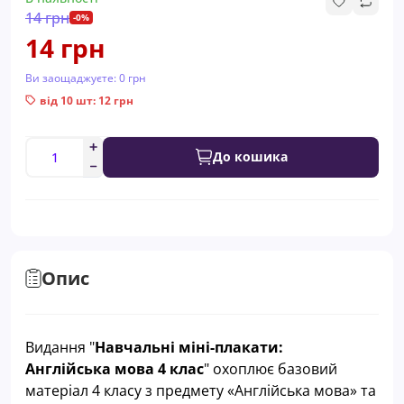
14 грн
-0%
14 грн
Ви заощаджуєте:
0 грн
від 10 шт: 12 грн
До кошика
Опис
Видання "
Навчальні міні-плакати:
Англійська
мова 4 клас
" охоплює базовий
матеріал 4 класу з предмету «
Англійська
мова» та